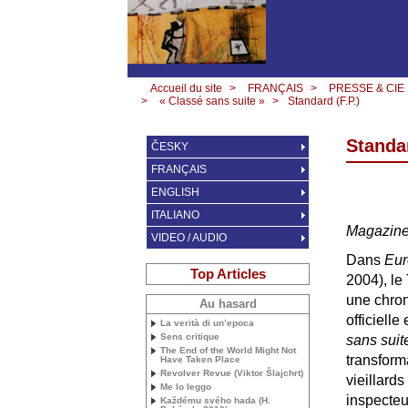
Accueil du site
>
FRANÇAIS
>
PRESSE & CIE
>
« Classé sans suite »
>
Standard (F.P.)
Standar
ČESKY
FRANÇAIS
ENGLISH
ITALIANO
Magazine
VIDEO / AUDIO
Dans
Eur
Top Articles
2004), le
une chron
Au hasard
officiell
La verità di un’epoca
Sens critique
sans suit
The End of the World Might Not
transform
Have Taken Place
Revolver Revue (Viktor Šlajchrt)
vieillard
Me lo leggo
inspecteur
Každému svého hada (H.