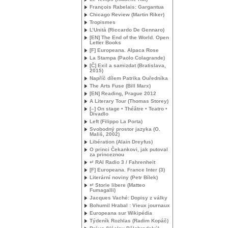
François Rabelais: Gargantua
Chicago Review (Martin Riker)
Tropismes
L’Unità (Riccardo De Gennaro)
[
EN
] The End of the World. Open
Letter Books
[F] Europeana. Alpaca Rose
La Stampa (Paolo Colagrande)
[Č] Exil a samizdat (Bratislava,
2015)
Napříč dílem Patrika Ouředníka
The Arts Fuse (Bill Marx)
[
EN
] Reading, Prague 2012
A Literary Tour (Thomas Storey)
[–] On stage • Théâtre • Teatro •
Divadlo
Left (Filippo La Porta)
Svobodný prostor jazyka (O.
Mališ, 2002)
Libération (Alain Dreyfus)
O princi Čekankovi, jak putoval
za princeznou
↵
RAI
Radio 3 / Fahrenheit
[F] Europeana. France Inter (3)
Literární noviny (Petr Bílek)
↵ Storie libere (Matteo
Fumagalli)
Jacques Vaché: Dopisy z války
Bohumil Hrabal : Vieux journaux
Europeana sur Wikipédia
Týdeník Rozhlas (Radim Kopáč)