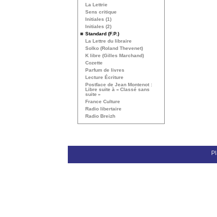
La Lettrie
Sens critique
Initiales (1)
Initiales (2)
Standard (F.P.)
La Lettre du libraire
Solko (Roland Thevenet)
K libre (Gilles Marchand)
Cozette
Parfum de livres
Lecture Écriture
Postface de Jean Montenot :
Libre suite à «
Classé sans
suite
»
France Culture
Radio libertaire
Radio Breizh
Pl