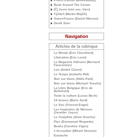
Právo (Václav Bělohradský)
Book Around The Corner
[Č] Jsem letní noc, která
Týždeň (Martin Mojžíš)
Ouest-France (Daniel Morvan)
Deník Sme
Navigation
Articles de la rubrique
Le Monde (Eric Chevillard)
Libération (Eric Loret)
Le Magazine littéraire (Bernard
Fauconnier)
Lire (André Clavel)
Le Temps (Isabelle Rüf)
Noir sur blanc (Attila Pató)
Noir sur blanc (Michaël Tosello)
La Libre Belgique (Eric de
Bellefroid)
Toute la culture (Lucas Beck)
24 heures (Boris Senf)
Le Soir (Vincent Engel)
Les Inopinées de Melrose
(Jennifer Joyce)
Le Cinéphile (Alain Souche)
Ptyx (Emmanuel Requette)
Books (Caroline Vigen)
L’Accoudoir (Mikaël Demets)
Eustache