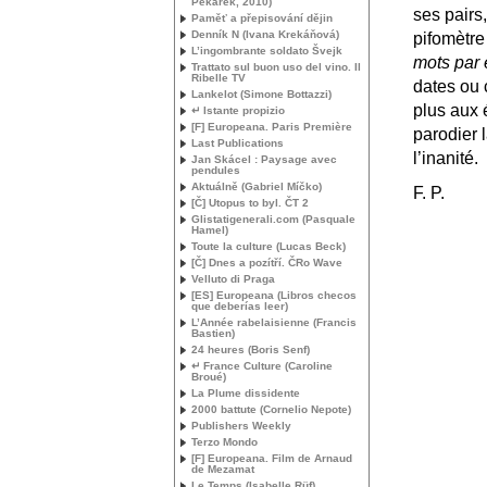
Pekárek, 2010)
ses pairs
Paměť a přepisování dějin
Denník N (Ivana Krekáňová)
pifomètr
L’ingombrante soldato Švejk
mots par
Trattato sul buon uso del vino. Il
Ribelle
TV
dates ou c
Lankelot (Simone Bottazzi)
plus aux 
↵ Istante propizio
[F] Europeana. Paris Première
parodier 
Last Publications
l’inanité.
Jan Skácel : Paysage avec
pendules
Aktuálně (Gabriel Míčko)
F. P.
[Č] Utopus to byl. ČT 2
Glistatigenerali.com (Pasquale
Hamel)
Toute la culture (Lucas Beck)
[Č] Dnes a pozítří. ČRo Wave
Velluto di Praga
[
ES
] Europeana (Libros checos
que deberías leer)
L’Année rabelaisienne (Francis
Bastien)
24 heures (Boris Senf)
↵ France Culture (Caroline
Broué)
La Plume dissidente
2000 battute (Cornelio Nepote)
Publishers Weekly
Terzo Mondo
[F] Europeana. Film de Arnaud
de Mezamat
Le Temps (Isabelle Rüf)