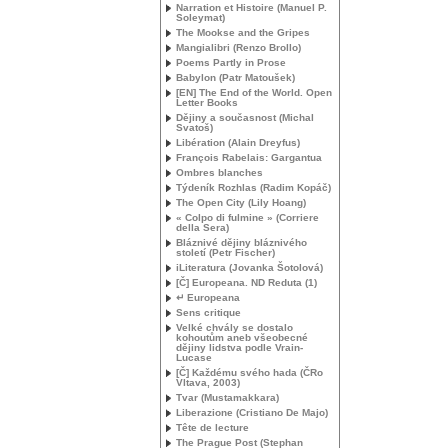
Narration et Histoire (Manuel P.
Soleymat)
The Mookse and the Gripes
Mangialibri (Renzo Brollo)
Poems Partly in Prose
Babylon (Patr Matoušek)
[
EN
] The End of the World. Open
Letter Books
Dějiny a současnost (Michal
Svatoš)
Libération (Alain Dreyfus)
François Rabelais: Gargantua
Ombres blanches
Týdeník Rozhlas (Radim Kopáč)
The Open City (Lily Hoang)
« Colpo di fulmine » (Corriere
della Sera)
Bláznivé dějiny bláznivého
století (Petr Fischer)
iLiteratura (Jovanka Šotolová)
[Č] Europeana.
ND
Reduta (1)
↵ Europeana
Sens critique
Velké chvály se dostalo
kohoutům aneb všeobecné
dějiny lidstva podle Vrain-
Lucase
[Č] Každému svého hada (ČRo
Vltava, 2003)
Tvar (Mustamakkara)
Liberazione (Cristiano De Majo)
Tête de lecture
The Prague Post (Stephan