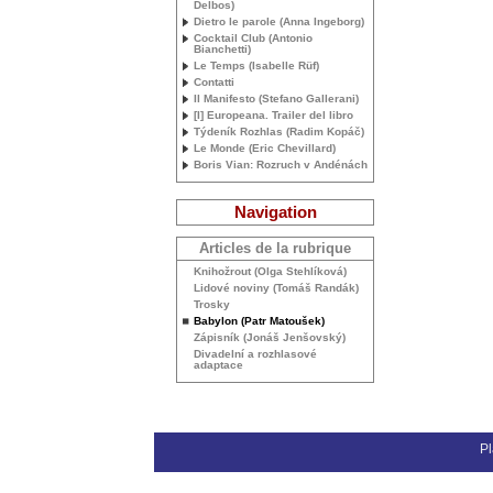
Delbos)
Dietro le parole (Anna Ingeborg)
Cocktail Club (Antonio
Bianchetti)
Le Temps (Isabelle Rüf)
Contatti
Il Manifesto (Stefano Gallerani)
[I] Europeana. Trailer del libro
Týdeník Rozhlas (Radim Kopáč)
Le Monde (Eric Chevillard)
Boris Vian: Rozruch v Andénách
Navigation
Articles de la rubrique
Knihožrout (Olga Stehlíková)
Lidové noviny (Tomáš Randák)
Trosky
Babylon (Patr Matoušek)
Zápisník (Jonáš Jenšovský)
Divadelní a rozhlasové
adaptace
Pl