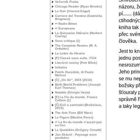
Večerník Praha
názoru, ž
Chicago Reader (Ryan Brooks)
Le Soir (Vincent Engel)
pí....... (d
Corriere del Trentino (Gabriella
Brugnara)
ctihodný
↵ Radio Béton
kniha tak
↵ Europeana
La Quinzaine littéraire (Norbert
přec své
Czarny)
člověka.
Sens critique (1)
The Complete Rewiev (
M. A.
Orthofer)
Jest to k
La Lettre du libraire
jednu pos
[F] Classé sans suite. iTélé
Literární noviny (Petr Bílek)
nesrozumi
Initiales
Jeho prin
Patrik Ourednik, di Paolo
Melissi
se mu nep
[Č] „On Air“,
DOX
(2016)
Birth World Problems (Joseph
božsky př
Earl Thomas)
šťouraly p
Notable (Giorgio Vasta)
[F] La Fin du monde. France
správně ř
Culture (1)
[Č] Exil a samizdat (Bratislava,
a taky leg
2015)
The Arts Fuse (Bill Marx)
Le Figaro (Martine Perez)
↵ La fin du monde n’aurait pas
eu lieu
Le Quotidien (Grégory Cimatti)
Jan Skácel : Paysage avec
pendules