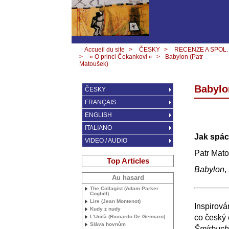
Accueil du site
>
ČESKY
>
RECENZE A SPOL.
>
» O princi Čekankovi «
>
Babylon (Patr
Matoušek)
Babylo
ČESKY
FRANÇAIS
ENGLISH
ITALIANO
Jak spá
VIDEO / AUDIO
Patr Mat
Top Articles
Babylon
,
Au hasard
The Collagist (Adam Parker
Cogbill)
Lire (Jean Montenot)
Inspirov
Kudy z nudy
co český 
L’Unità (Riccardo De Gennaro)
Sláva hovnům
Šmírbuch