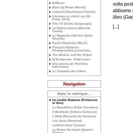
DeBaser
volta pos
Blow Up (Paolo Morelli)
abbiamo m
Lankelot (Gianfranco Franchi)
Literatura je volání ven (M.
libro
(
Gar
Petrů, 2012)
Film
TV
(Giulio Sangiorgio)
[...]
La Balena bianca (Michele
Farina)
Le Magazine littéraire (Alain
Dreyfus)
Pasáž (Stanislav Mikeš)
François Rabelais:
Pantagruelská pranostyka
The Mookse and the Gripes
[I] Europeana. Sotterraneo
Una poesia per Pavlínka
Kalivodová
Le Comptoir des lettres
Navigation
dans la rubrique...
Un inedito Rabelais (Prefazione
al libro)
La Repubblica (Fabio Gambaro)
Il Manifesto (Stefano Gallerani)
L’Unità (Riccardo De Gennaro)
Lire (Jean Montenot)
Lankelot (Ana Ciurans)
La Nuova Sardegna (Ignazio
Delogu)