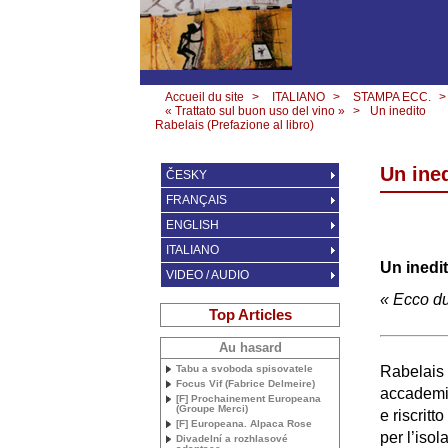
Accueil du site
>
ITALIANO
>
STAMPA ECC.
>
« Trattato sul buon uso del vino »
>
Un inedito
Rabelais (Prefazione al libro)
Un ined
ČESKY
FRANÇAIS
ENGLISH
ITALIANO
Un inedi
VIDEO / AUDIO
«
Ecco d
Top Articles
Au hasard
Tabu a svoboda spisovatele
Rabelais 
Focus Vif (Fabrice Delmeire)
accademia
[F] Prochainement Europeana
(Groupe Merci)
e riscritt
[F] Europeana. Alpaca Rose
per l’isol
Divadelní a rozhlasové