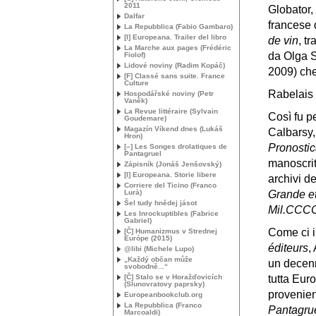
2011
Globator,
Dalfar
francese 
La Repubblica (Fabio Gambaro)
[I] Europeana. Trailer del libro
de vin
, t
La Marche aux pages (Frédéric
da Olga S
Fiolof)
Lidové noviny (Radim Kopáč)
2009) che
[F] Classé sans suite. France
Culture
Rabelais 
Hospodářské noviny (Petr
Vaněk)
La Revue littéraire (Sylvain
Così fu p
Goudemare)
Magazín Víkend dnes (Lukáš
Calbarsy
Hron)
Pronostic
[–] Les Songes drolatiques de
Pantagruel
manoscrit
Zápisník (Jonáš Jenšovský)
[I] Europeana. Storie libere
archivi d
Corriere del Ticino (Franco
Lurà)
Grande et
Šel tudy hnědej jásot
Mil.
CCC
Les Inrockuptibles (Fabrice
Gabriel)
Come ci i
[Č] Humanizmus v Strednej
Európe (2015)
éditeurs
,
@libi (Michele Lupo)
„Každý občan může
un decenn
svobodně...“
[Č] Stalo se v Horažďovicích
tutta Eur
(Slunovratovy paprsky)
provenien
Europeanbookclub.org
La Repubblica (Franco
Pantagru
Marcoaldi)