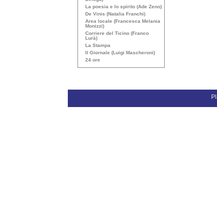
La poesia e lo spirito (Ade Zeno)
De Vinis (Natalia Franchi)
Area locale (Francesca Melania
Monizzi)
Corriere del Ticino (Franco
Lurà)
La Stampa
Il Giornale (Luigi Mascheroni)
24 ore
Pl