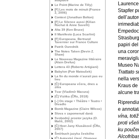
adaptace
Laurence 
Le Point (Marine de Tilly)
[F] Les mots de minuit (France
Stapfer p
2, 2006)
dell’auto
Context (Jonathan Bolton)
[F] Le Silence aussi (Kilian
irrimedia
Rochat & Anne Savelli)
Alta 39 (Ken Bruce)
Empedocle
Il Manifesto (Luca Scarlini)
Strasburg
[F] Europeana. Bertrand
Tavernier sur France Culture
papiri del
Patrik Ourednik
una coro
The Notes Taken (Devin Z.
Shaw)
meraviglia
Le Nouveau Magazine littéraire
(Alain Drefus)
Museo Naz
Lettera 43 (Roberto Artigiani)
Trattato 
Babylon (Patr Matoušek)
La fin du monde n’aurait pas eu
nella ver
lieu
[Č] Europeana včera, dnes a
Kraus de 
zítra
alcune tr
Tvar (Vladimír Macura)
[Č] Vizitka (ČRo, 2018)
[–] On stage • Théâtre • Teatro •
Riprendia
Divadlo
e annotat
Bomb Magazine (Claire Wilcox)
Slova v zapomenutí daná
vína, tot
Svobodný prostor jazyka (O.
Mališ, 2002)
proti vše
[Č] Host Jany Klusákové (ČRo,
ku pouče
2007)
Šmírbuch jazyka českého
Alcofriba
[Č] Autorské čtení, Olomouc