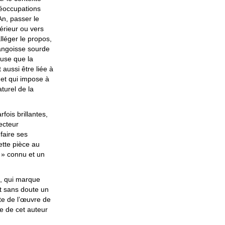
réoccupations
n, passer le
térieur ou vers
lléger le propos,
angoisse sourde
ieuse que la
aussi être liée à
et qui impose à
aturel de la
fois brillantes,
ecteur
faire ses
cette pièce au
» connu et un
, qui marque
it sans doute un
ste de l’œuvre de
e de cet auteur