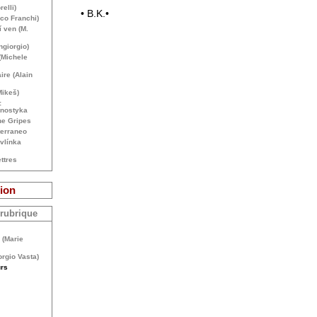
elli)
• B.K.•
co Franchi)
í ven (M.
ngiorgio)
(Michele
ire (Alain
Mikeš)
:
anostyka
he Gripes
terraneo
vlínka
ttres
ion
 rubrique
 (Marie
rgio Vasta)
urs