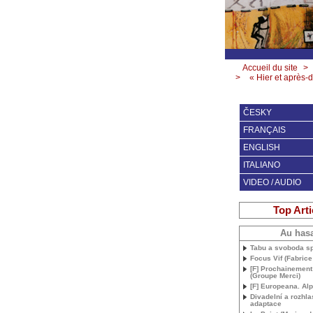
Accueil du site
>
>
« Hier et après-
ČESKY
FRANÇAIS
ENGLISH
ITALIANO
VIDEO / AUDIO
Top Arti
Au has
Tabu a svoboda sp
Focus Vif (Fabrice
[F] Prochainemen
(Groupe Merci)
[F] Europeana. Al
Divadelní a rozhl
adaptace