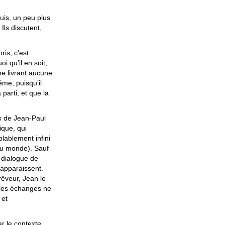
uis, un peu plus
 Ils discutent,
ris, c’est
i qu’il en soit,
 ne livrant aucune
ême, puisqu’il
parti, et que la
s
de Jean-Paul
ique, qui
lablement infini
du monde). Sauf
u dialogue de
apparaissent.
êveur, Jean le
 les échanges ne
 et
ar le contexte