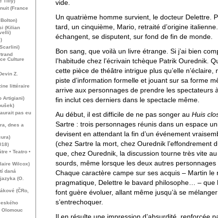
 Tilly)
vide.
nuit (France
Un quatrième homme survient, le docteur Delettre. P
Bolton)
tard, un cinquième, Mario, retraité d’origine italienne.
i (Kilian
elli)
échangent, se disputent, sur fond de fin de monde.
)
Scarlini)
Bon sang, que voilà un livre étrange. Si j’ai bien comp
rtrand
ce Culture
l’habitude chez l’écrivain tchèque Patrik Ourednik. Quo
cette pièce de théâtre intrigue plus qu’elle n’éclaire,
Devin Z.
piste d’information formelle et jouant sur sa forme m
ne littéraire
arrive aux personnages de prendre les spectateurs à 
 Artigiani)
fin inclut ces derniers dans le spectacle même.
oušek)
aurait pas eu
Au début, il est difficile de ne pas songer au
Huis clo
Sartre : trois personnages réunis dans un espace un
ra, dnes a
devisent en attendant la fin d’un événement vraisemb
cura)
(chez Sartre la mort, chez Ourednik l’effondrement 
018)
tre • Teatro •
que, chez Ourednik, la discussion tourne très vite a
sourds, même lorsque les deux autres personnages 
aire Wilcox)
tí daná
Chaque caractère campe sur ses acquis – Martin le r
jazyka (O.
pragmatique, Delettre le bavard philosophe… – que
sákové (ČRo,
font guère évoluer, allant même jusqu’à se mélanger
s’entrechoquer.
českého
í, Olomouc
Il en résulte une impression d’absurdité, renforcée p