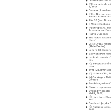
Le Point (Marine de
[F] Les mots de mi
2, 2006)
Context (Jonathan 
[F] Le Silence auss
Rochat & Anne Sav
Alta 39 (Ken Bruce
Il Manifesto (Luca 
[F] Europeana. Be
Tavernier sur Fran
Patrik Ourednik
The Notes Taken (
Shaw)
Le Nouveau Magazi
(Alain Drefus)
Lettera 43 (Roberto
Babylon (Patr Mat
La fin du monde n’
lieu
[Č] Europeana vče
zítra
Tvar (Vladimír Ma
[Č] Vizitka (ČRo, 2
[–] On stage • Théâ
Divadlo
Bomb Magazine (Cl
Slova v zapomenu
Svobodný prostor 
Mališ, 2002)
[Č] Host Jany Klu
2007)
Šmírbuch jazyka 
[Č] Autorské čten
2011