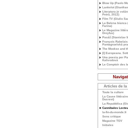
Blow Up (Paolo Mor
Lankelot (Gianfran
Literatura je volán
Petrů, 2012)
Film
TV
(Giulio Sa
La Balena bianca 
Farina)
Le Magazine littéra
Dreyfus)
Pasáž (Stanislav 
François Rabelais
Pantagruelská pr
The Mookse and t
[I] Europeana. Sot
Una poesia per Pa
Kalivodová
Le Comptoir des le
Navigat
Articles de la
Toute la culture
La Cause littéraire
Ducrest)
La Repubblica (Gio
Cannibales Lecte
la-fin-du-monde.fr
Sens critique
Magazine
TGV
Initiales