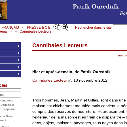
FRANÇAIS
>
PRESSE & CIE
Rechercher dans le site
demain »
>
Cannibales Lecteurs
Cannibales Lecteurs
mercr
Hier et après-demain, de Patrik Ourednik
Cannibales Lecteur
, 18 novembre 2012
cles
ard
Trois hommes, Jean, Martin et Gilles, sont dans une
isovatele
 Delmeire)
maison est chichement meublée mais contient le néc
t Europeana
compris des réserves de nourriture. Heureusement, 
paca Rose
l’extérieur de la maison est en train de disparaître – l
asové
gens, objets, maisons, paysages, tous noyés dans la