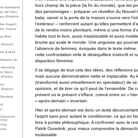
hors champ de la pièce (la fin du monde), que les p
abio Gambaro)
des personnages – préparer un réveillon du Nouvel A
ler del libro
es (Frédéric
balai, savoir si la porte de la maison s’ouvre vers l’in
l’extérieur – renforcent autant qu’elles permettent d’a
adim Kopáč)
ite. France
de le rendre moins plombant, même si une forme d’
habite tout le livre, aussi insaisissable et aussi insid
y (Petr
brume qui avale le monde. Une angoisse qui pourrait 
e (Sylvain
l’absence de femmes, évoquée dans le texte même, 
nes (Lukáš
cette confrontation virile le déséquilibre instinctif et n
olatiques de
disparition féminine.
Jenšovský)
Il se dégage de tout cela des idées, des réflexions par
ie libere
mais aucune démonstration nette et implacable. Au l
o (Franco
(transformé aussi virtuellement en spectateur) de se 
sot
opinions, et de tirer ce qu’il peut de l’ensemble. De 
 (Fabrice
présent où le présent s’efface, coincé entre un «
hier
Strednej
«
après-demain
» incertain.
o)
že
Hier et après-demain
est donc un texte déconcertant
l’esprit sans pour autant le conditionner, ce qui en fa
ažďovicích
rsky)
livre à portée philosophique. A confronter avec le re
.org
Patrik Ourednik, pour mieux comprendre la démarch
anco
inclassable.