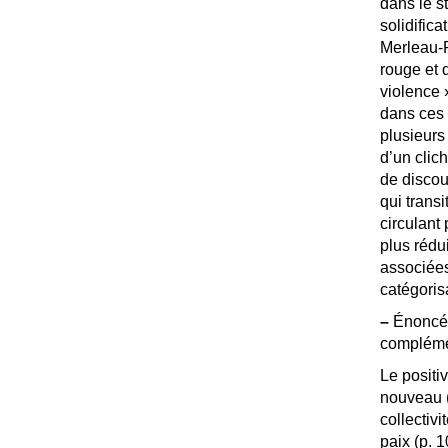
dans le s
solidific
Merleau-P
rouge et 
violence
dans ces 
plusieurs
d’un clic
de discou
qui trans
circulant
plus rédui
associées
catégorisa
–
Énoncés 
compléme
Le positi
nouveau (
collectivi
paix (p. 1