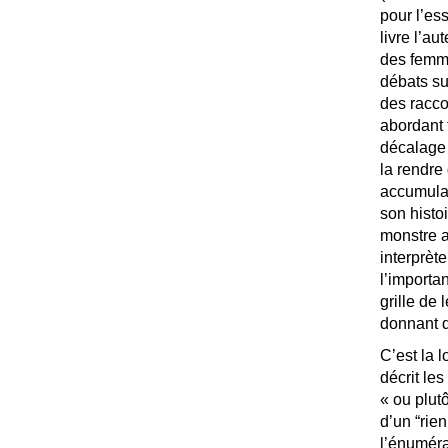
pour l’es
livre l’au
des femme
débats su
des raccou
abordant 
décalage n
la rendre
accumulan
son histo
monstre a
interprète
l’importa
grille de 
donnant d
C’est la 
décrit le
«
ou plutô
d’un “rien
l’énuméra