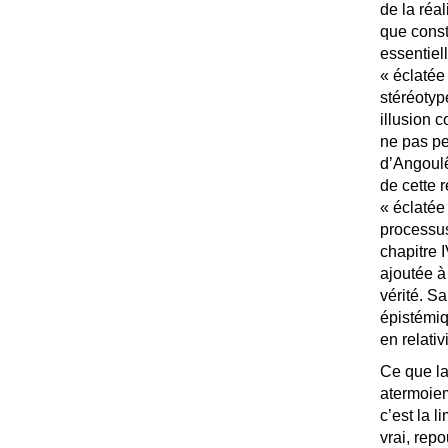
de la réa
que consti
essentiel
«
éclatée
stéréotyp
illusion c
ne pas pe
d’Angoulê
de cette r
«
éclatée
processus
chapitre
ajoutée à 
vérité. Sa
épistémi
en relativ
Ce que la
atermoie
c’est la l
vrai, repo