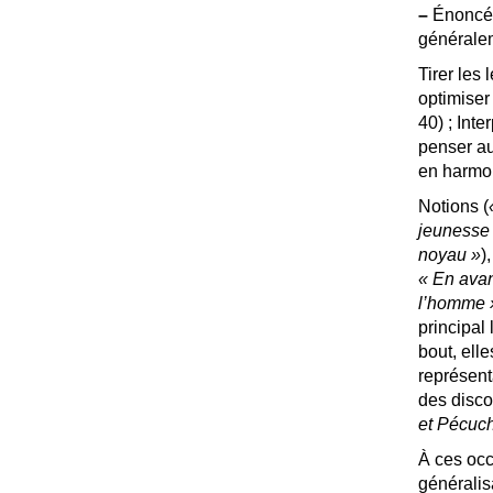
–
Énoncés 
généraleme
Tirer les
optimiser
40)
; Inte
penser au
en harmon
Notions (
jeunesse 
noyau
»
)
«
En ava
l’homme
principal
bout, ell
représent
des disco
et Pécuc
À ces occ
généralisa