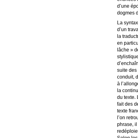
d’une épo
dogmes de
La syntaxe
d’un trav
la traduct
en particu
lâche
» d
stylistiq
d’enchaîn
suite des
conduit, d
à l’allon
la continu
du texte.
fait des 
texte fra
l’on retr
phrase, il
redéploiem
Selon les