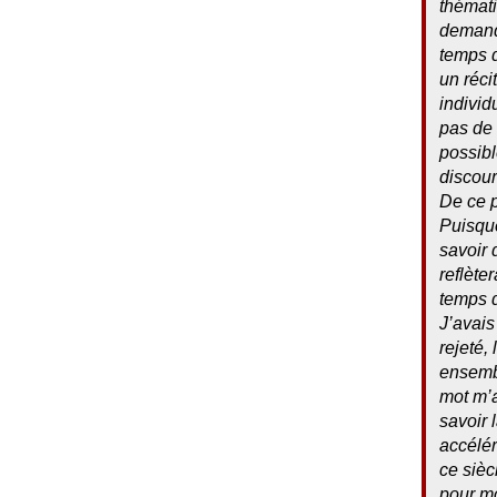
thémati
demandé
temps 
un réci
individ
pas de 
possibl
discour
De ce p
Puisque
savoir 
reflète
temps 
J’avais
rejeté,
ensembl
mot m’a
savoir 
accélér
ce sièc
pour mo