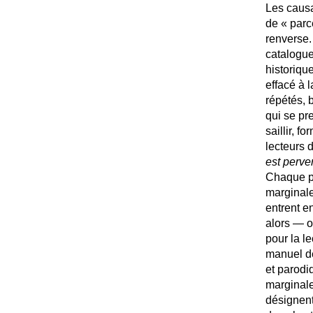
Les causa
de «
parc
renverse
catalogue
historiqu
effacé à l
répétés, b
qui se pr
saillir, f
lecteurs d
est perve
Chaque pa
marginale
entrent e
alors — 
pour la le
manuel de
et parodi
marginale
désignent