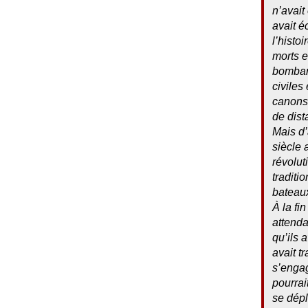
n’avait
avait é
l’histo
morts e
bombard
civiles
canons 
de dist
Mais d’
siècle 
révolut
traditi
bateaux
À la fi
attenda
qu’ils 
avait t
s’engag
pourrai
se dépl