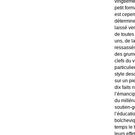
vingtième 
petit form
est cepen
détermine
laissé ven
de toutes
uns, de la
ressassés 
des grum
clefs du 
particuli
style desc
sur un pi
dix faits 
l’émancip
du milléna
soutien-g
l’éducati
bolcheviq
temps le 
leurs eff