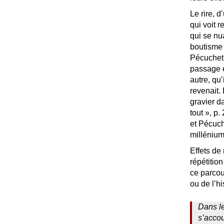
Le rire, 
qui voit 
qui se nua
boutisme 
Pécuchet 
passage e
autre, qu
revenait. 
gravier d
tout
», p.
et Pécuch
millénium
Effets de
répétition
ce parcou
ou de l’hi
Dans le
s’accou