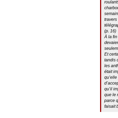
roulant
charbon
semain
travers
télégra
(p. 16)
À la fi
devaien
seulem
Et cert
tandis 
les ant
était i
qu’elle
d’accep
qu’il i
que le 
parce q
faisait