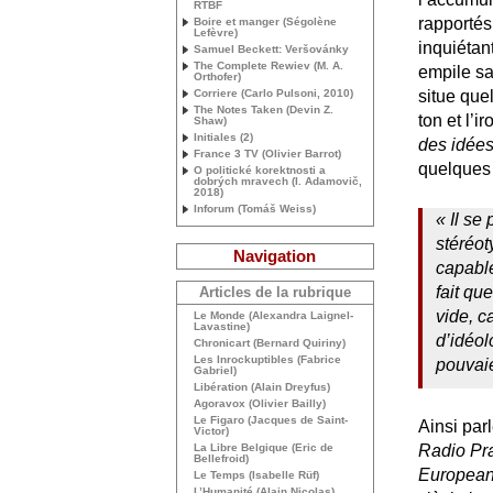
RTBF
rapportés
Boire et manger (Ségolène
Lefèvre)
inquiétant
Samuel Beckett: Veršovánky
The Complete Rewiev (
M. A.
empile sa
Orthofer)
Corriere (Carlo Pulsoni, 2010)
situe que
The Notes Taken (Devin Z.
ton et l’i
Shaw)
Initiales (2)
des idée
France 3
TV
(Olivier Barrot)
quelques 
O politické korektnosti a
dobrých mravech (I. Adamovič,
2018)
Inforum (Tomáš Weiss)
«
Il se
stéréot
Navigation
capable
fait qu
Articles de la rubrique
vide, c
Le Monde (Alexandra Laignel-
Lavastine)
d’idéol
Chronicart (Bernard Quiriny)
Les Inrockuptibles (Fabrice
pouvaie
Gabriel)
Libération (Alain Dreyfus)
Agoravox (Olivier Bailly)
Le Figaro (Jacques de Saint-
Ainsi par
Victor)
La Libre Belgique (Eric de
Radio Pr
Bellefroid)
Europea
Le Temps (Isabelle Rüf)
L’Humanité (Alain Nicolas)