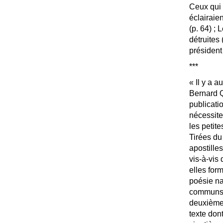
Ceux qui 
éclairaien
(p. 64)
; 
détruites 
président 
***
«
Il y a a
Bernard Q
publicati
nécessite
les petit
Tirées du
apostilles
vis-à-vis
elles for
poésie na
communs h
deuxième,
texte don