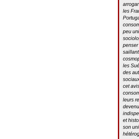
arrogan
les Fra
Portuga
consom
peu uni
sociolo
penser 
saillan
cosmop
les Sué
des aut
sociaux
cet avi
consomm
leurs r
devenue
indispe
et hist
son uni
hétéro