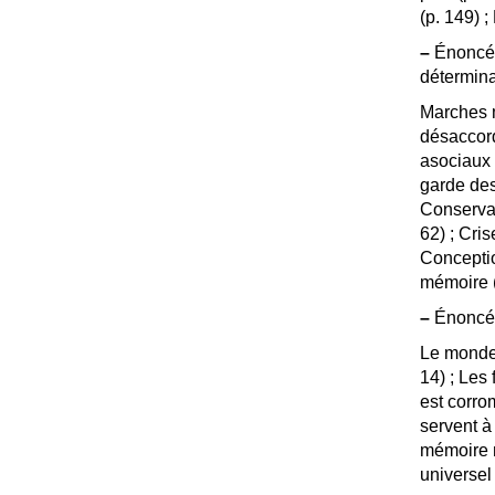
(p. 149)
;
–
Énoncés
détermina
Marches mi
désaccord
asociaux 
garde des
Conservat
62)
; Cris
Conceptio
mémoire (
–
Énoncés
Le monde 
14)
; Les
est corro
servent à 
mémoire n
universel