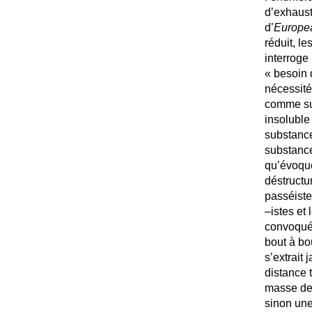
d’exhausti
d’
Europe
réduit, l
interroge 
«
besoin 
nécessité
comme sub
insoluble
substance
substance
qu’évoque
déstructu
passéiste
–istes et
convoqués
bout à bo
s’extrait
distance t
masse des
sinon une