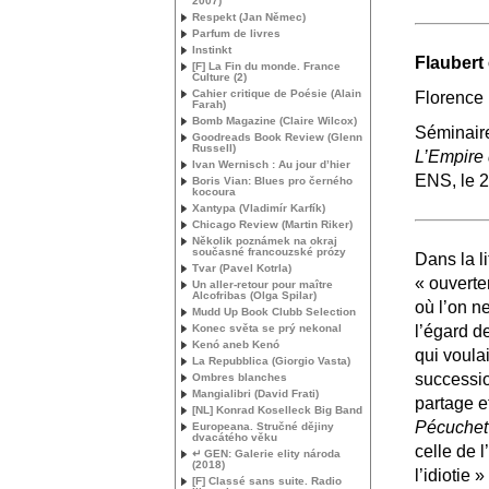
2007)
Respekt (Jan Němec)
Parfum de livres
Instinkt
Flaubert 
[F] La Fin du monde. France
Culture (2)
Cahier critique de Poésie (Alain
Florence 
Farah)
Bomb Magazine (Claire Wilcox)
Séminair
Goodreads Book Review (Glenn
Russell)
L’Empire 
Ivan Wernisch : Au jour d’hier
ENS
, le 
Boris Vian: Blues pro černého
kocoura
Xantypa (Vladimír Karfík)
Chicago Review (Martin Riker)
Několik poznámek na okraj
současné francouzské prózy
Dans la l
Tvar (Pavel Kotrla)
«
ouverte
Un aller-retour pour maître
Alcofribas (Olga Spilar)
où l’on n
Mudd Up Book Clubb Selection
Konec světa se prý nekonal
l’égard d
Kenó aneb Kenó
qui voulai
La Repubblica (Giorgio Vasta)
successi
Ombres blanches
Mangialibri (David Frati)
partage et
[
NL
] Konrad Koselleck Big Band
Pécuchet
Europeana. Stručné dějiny
dvacátého věku
celle de l
↵
GEN
: Galerie elity národa
(2018)
l’idiotie
»
[F] Classé sans suite. Radio