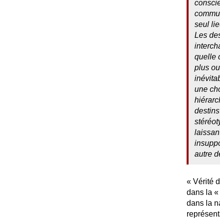
conscie
commun
seul li
Les des
interch
quelle 
plus ou
inévita
une cho
hiérarc
destins
stéréot
laissan
insuppo
autre d
«
Vérité 
dans la «
dans la n
représent