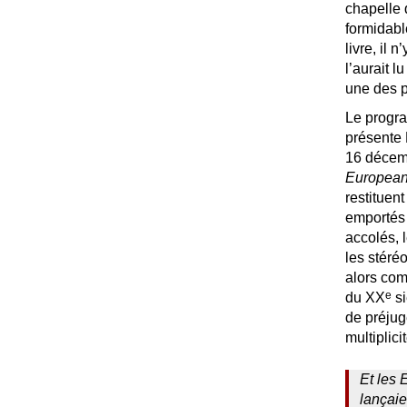
chapelle 
formidabl
livre, il 
l’aurait l
une des p
Le prog
présente 
16 décemb
Europea
restituent
emportés 
accolés, 
les stéré
alors com
e
du
XX
si
de préjug
multiplicit
Et les 
lançaie