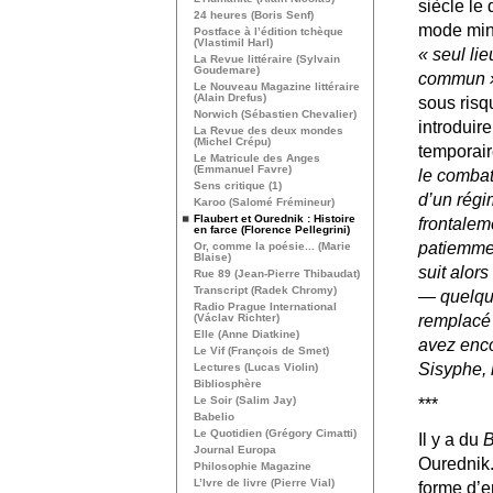
siècle le 
24 heures (Boris Senf)
mode mineu
Postface à l’édition tchèque
(Vlastimil Harl)
«
seul lie
La Revue littéraire (Sylvain
Goudemare)
commun
Le Nouveau Magazine littéraire
(Alain Drefus)
sous risq
Norwich (Sébastien Chevalier)
introduir
La Revue des deux mondes
(Michel Crépu)
temporair
Le Matricule des Anges
(Emmanuel Favre)
le combatt
Sens critique (1)
d’un régim
Karoo (Salomé Frémineur)
Flaubert et Ourednik : Histoire
frontaleme
en farce (Florence Pellegrini)
patiemmen
Or, comme la poésie... (Marie
Blaise)
suit alors
Rue 89 (Jean-Pierre Thibaudat)
Transcript (Radek Chromy)
— quelqu
Radio Prague International
(Václav Richter)
remplacé 
Elle (Anne Diatkine)
avez enco
Le Vif (François de Smet)
Sisyphe, 
Lectures (Lucas Violin)
Bibliosphère
Le Soir (Salim Jay)
***
Babelio
Le Quotidien (Grégory Cimatti)
Il y a du
B
Journal Europa
Ourednik.
Philosophie Magazine
L’Ivre de livre (Pierre Vial)
forme d’e