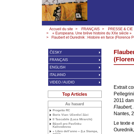
Accueil du site
>
FRANÇAIS
>
PRESSE & CIE
>
« Europeana. Une brève histoire du XXe siècle »
>
Flaubert et Ourednik : Histoire en farce (Florence P
Flauber
ČESKY
(Floren
FRANÇAIS
ENGLISH
ITALIANO
VIDEO / AUDIO
Extrait c
Pellegrin
Top Articles
2011 dans
Au hasard
Flaubert,
Progetto
RC
Nantes, 
Boris Vian: Učenliví žáci
Il Tascabile (Luca Mirarchi)
Le texte 
Báseň pro Pavlínku
Kalivodovou
Ourednik,
« Libro dell’anno » (La Stampa,