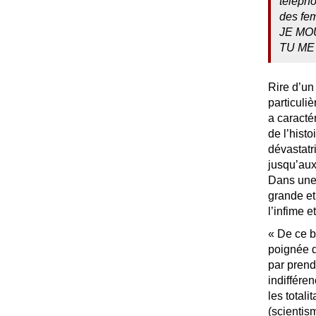
téléph
des fem
JE
MO
TU
ME
Rire d’un
particuliè
a caractér
de l’hist
dévastatr
jusqu’aux
Dans une 
grande et 
l’infime 
«
De ce b
poignée de
par prend
indiffére
les total
(scienti