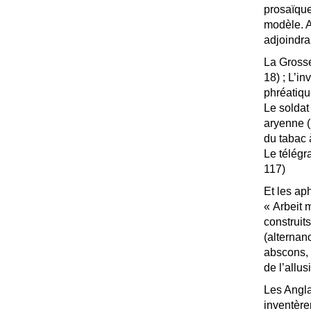
prosaïque
modèle. A
adjoindra
La Grosse
18)
; L’i
phréatiqu
Le soldat
aryenne (
du tabac à
Le télégr
117)
Et les ap
«
Arbeit m
construi
(alternan
abscons, 
de l’allus
Les Angla
inventèren