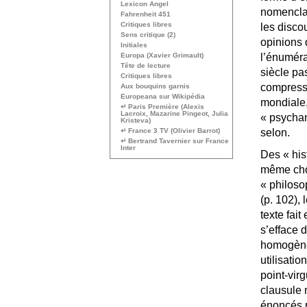
Lexicon Angel
nomenclat
Fahrenheit 451
Critiques libres
les disco
Sens critique (2)
opinions 
Initiales
Europa (Xavier Grimault)
l’énumér
Tête de lecture
siècle pa
Critiques libres
compressi
Aux bouquins garnis
Europeana sur Wikipédia
mondiale,
↵ Paris Première (Alexis
Lacroix, Mazarine Pingeot, Julia
«
psycha
Kristeva)
↵ France 3
TV
(Olivier Barrot)
selon.
↵ Bertrand Tavernier sur France
Inter
Des «
his
même ch
«
philos
(p. 102), 
texte fait
s’efface d
homogène
utilisati
point-vir
clausule 
énoncés r