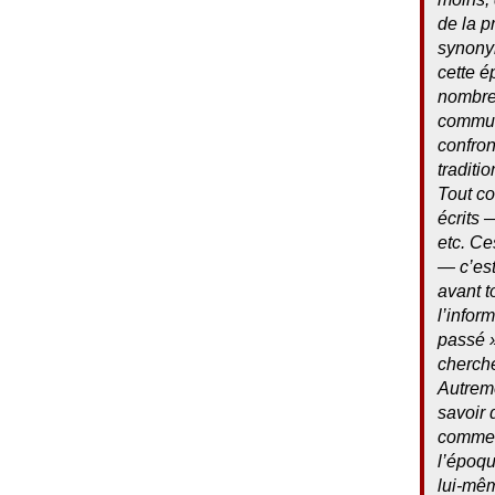
de la p
synony
cette é
nombre 
communs
confron
traditio
Tout co
écrits
etc. Ce
— c’est
avant t
l’infor
passé
cherche
Autreme
savoir 
comment
l’époqu
lui-mêm