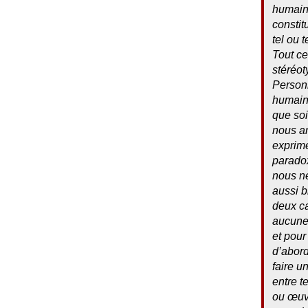
humains
constit
tel ou 
Tout ce
stéréot
Personn
humaine
que soi
nous ar
exprime
paradox
nous ne
aussi b
deux ca
aucune 
et pour
d’abord
faire u
entre t
ou œuvr