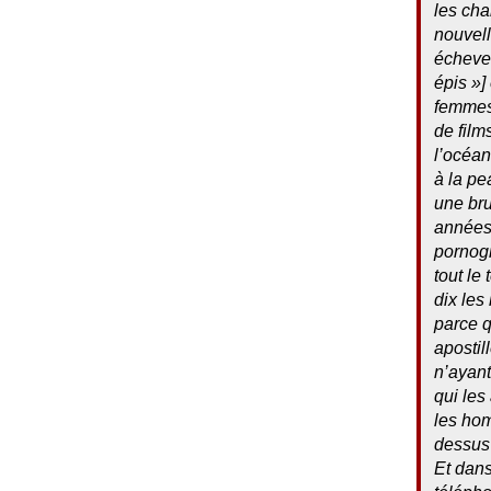
les cha
nouvell
échevel
épis
»]
femmes 
de film
l’océan
à la pe
une bru
années 
pornog
tout le
dix les
parce q
apostill
n’ayant
qui les
les ho
dessus 
Et dans