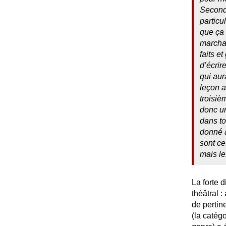
Second
particu
que ça 
marchan
faits e
d’écrir
qui aur
leçon a
troisiè
donc un
dans to
donné a
sont ce
mais le
La forte 
théâtral 
de pertine
(la catégo