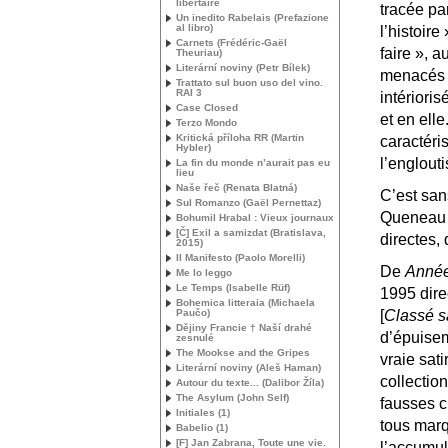
libertaire
tracée pa
Un inedito Rabelais (Prefazione
al libro)
l’histoire
Carnets (Frédéric-Gaël
faire
», a
Theuriau)
Literární noviny (Petr Bílek)
menacés p
Trattato sul buon uso del vino.
RAI
3
intérioris
Case Closed
et en elle
Terzo Mondo
Kritická příloha
RR
(Martin
caractéri
Hybler)
l’englout
La fin du monde n’aurait pas eu
lieu
Naše řeč (Renata Blatná)
C’est san
Sul Romanzo (Gaël Pernettaz)
Queneau e
Bohumil Hrabal : Vieux journaux
[Č] Exil a samizdat (Bratislava,
directes, 
2015)
Il Manifesto (Paolo Morelli)
De
Année
Me lo leggo
Le Temps (Isabelle Rüf)
1995 dire
Bohemica litteraia (Michaela
Paučo)
[
Classé s
Dějiny Francie † Naší drahé
d’épuisem
zesnulé
The Mookse and the Gripes
vraie sati
Literární noviny (Aleš Haman)
collectio
Autour du texte... (Dalibor Žíla)
The Asylum (John Self)
fausses c
Initiales (1)
tous marq
Babelio (1)
[F] Jan Zabrana, Toute une vie.
l’accumul