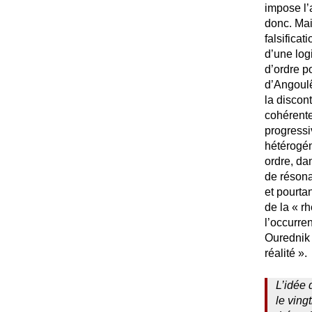
impose l’
donc. Mai
falsificat
d’une log
d’ordre p
d’Angoul
la discont
cohérente
progressi
hétérogén
ordre, da
de résona
et pourta
de la «
rh
l’occurre
Ourednik
réalité
».
L’idée 
le vin