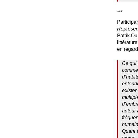
***
Participa
Représen
Patrik Ou
littératur
en regard 
Ce qui 
comme 
d’habit
entend
existen
multipl
d’embra
auteur 
fréquen
humaine
Quant à
moins, 