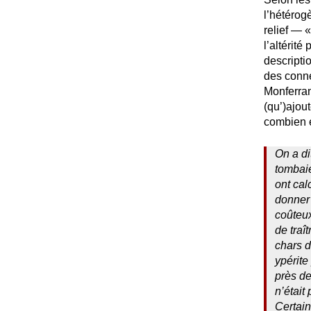
l’hétérog
relief — «
l’altérité
descripti
des conn
Monferran
(qu’)ajout
combien e
On a di
tombai
ont cal
donner 
coûteux
de traî
chars d
ypérite
près de
n’était 
Certain