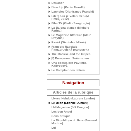
DeBaser
Blow Up (Paolo Morelli)
Lankelot (Gianfranco Franchi)
Literatura je volání ven (M.
Petrů, 2012)
Film
TV
(Giulio Sangiorgio)
La Balena bianca (Michele
Farina)
Le Magazine littéraire (Alain
Dreyfus)
Pasáž (Stanislav Mikeš)
François Rabelais:
Pantagruelská pranostyka
The Mookse and the Gripes
[I] Europeana. Sotterraneo
Una poesia per Pavlínka
Kalivodová
Le Comptoir des lettres
Navigation
Articles de la rubrique
Livres Hebdo (Laurent Lemire)
Le Bilan (Etienne Dumont)
LM
Magazine (F-X Beague)
Lexicon Angel
Sens critique
La République du livre (Bernard
Morlino)
Lui