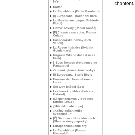
2011
chantent.
Dalfar
La Repubblica (Fabio Gambaro)
[I] Europeana. Trailer del libro
La Marche aux pages (Frédéric
Fiolof)
Lidové noviny (Radim Kopáč)
[F] Classé sans suite. France
Culture
Hospodářské noviny (Petr
Vaněk)
La Revue littéraire (Sylvain
Goudemare)
Magazín Víkend dnes (Lukáš
Hron)
[–] Les Songes drolatiques de
Pantagruel
Zápisník (Jonáš Jenšovský)
[I] Europeana. Storie libere
Corriere del Ticino (Franco
Lurà)
Šel tudy hnědej jásot
Les Inrockuptibles (Fabrice
Gabriel)
[Č] Humanizmus v Strednej
Európe (2015)
@libi (Michele Lupo)
„Každý občan může
svobodně...“
[Č] Stalo se v Horažďovicích
(Slunovratovy paprsky)
Europeanbookclub.org
La Repubblica (Franco
Marcoaldi)