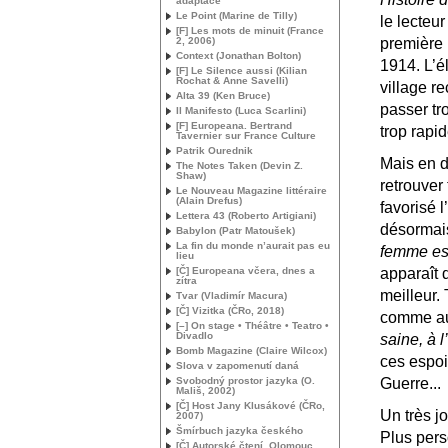
adaptace
Le Point (Marine de Tilly)
le lecteur
[F] Les mots de minuit (France
2, 2006)
première
Context (Jonathan Bolton)
1914. L’é
[F] Le Silence aussi (Kilian
Rochat & Anne Savelli)
village r
Alta 39 (Ken Bruce)
passer tro
Il Manifesto (Luca Scarlini)
[F] Europeana. Bertrand
trop rapi
Tavernier sur France Culture
Patrik Ourednik
Mais en d
The Notes Taken (Devin Z.
Shaw)
retrouver
Le Nouveau Magazine littéraire
(Alain Drefus)
favorisé 
Lettera 43 (Roberto Artigiani)
désormai
Babylon (Patr Matoušek)
La fin du monde n’aurait pas eu
femme est
lieu
[Č] Europeana včera, dnes a
apparaît 
zítra
meilleur. 
Tvar (Vladimír Macura)
[Č] Vizitka (ČRo, 2018)
comme au
[–] On stage • Théâtre • Teatro •
Divadlo
saine, à 
Bomb Magazine (Claire Wilcox)
ces espoi
Slova v zapomenutí daná
Svobodný prostor jazyka (O.
Guerre...
Mališ, 2002)
[Č] Host Jany Klusákové (ČRo,
Un très j
2007)
Šmírbuch jazyka českého
Plus pers
[Č] Autorské čtení, Olomouc