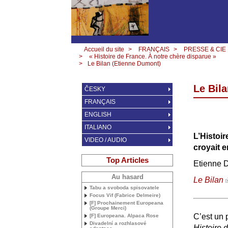
Accueil du site
>
FRANÇAIS
>
PRESSE & CIE
>
« Histoire de France. À notre chère disparue »
>
Le Bilan (Etienne Dumont)
Le Bil
ČESKY
FRANÇAIS
ENGLISH
ITALIANO
L’Histoi
VIDEO / AUDIO
croyait e
Top Articles
Etienne 
Au hasard
Le Bilan
Tabu a svoboda spisovatele
Focus Vif (Fabrice Delmeire)
[F] Prochainement Europeana
(Groupe Merci)
C’est un p
[F] Europeana. Alpaca Rose
Divadelní a rozhlasové
Histoire 