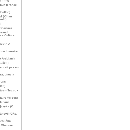
 Tilly)
nuit (France
Bolton)
i (Kilian
elli)
)
Scarlini)
rtrand
ce Culture
Devin Z.
ne littéraire
 Artigiani)
oušek)
aurait pas eu
ra, dnes a
cura)
018)
tre • Teatro •
aire Wilcox)
tí daná
jazyka (O.
sákové (ČRo,
českého
í, Olomouc