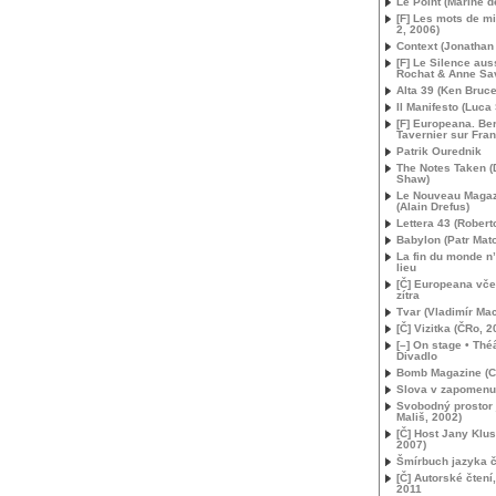
Le Point (Marine de
[F] Les mots de mi
2, 2006)
Context (Jonathan 
[F] Le Silence auss
Rochat & Anne Sav
Alta 39 (Ken Bruce
Il Manifesto (Luca 
[F] Europeana. Be
Tavernier sur Fran
Patrik Ourednik
The Notes Taken (
Shaw)
Le Nouveau Magazi
(Alain Drefus)
Lettera 43 (Roberto
Babylon (Patr Mat
La fin du monde n’
lieu
[Č] Europeana vče
zítra
Tvar (Vladimír Ma
[Č] Vizitka (ČRo, 2
[–] On stage • Théâ
Divadlo
Bomb Magazine (Cl
Slova v zapomenu
Svobodný prostor 
Mališ, 2002)
[Č] Host Jany Klu
2007)
Šmírbuch jazyka 
[Č] Autorské čten
2011