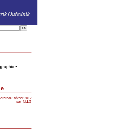
ographie •
ue
ercredi 8 février 2012
par
NLLG