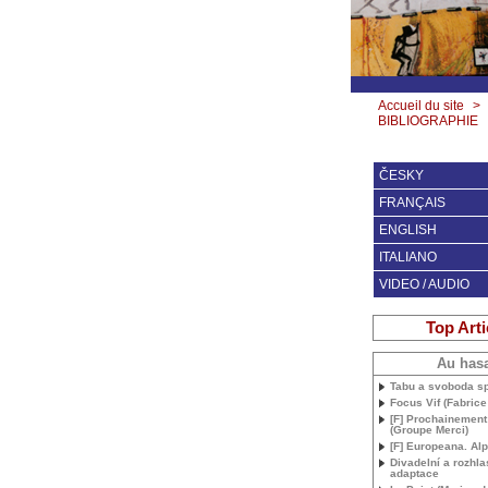
Accueil du site
>
BIBLIOGRAPHIE
ČESKY
FRANÇAIS
ENGLISH
ITALIANO
VIDEO / AUDIO
Top Arti
Au has
Tabu a svoboda sp
Focus Vif (Fabrice
[F] Prochainemen
(Groupe Merci)
[F] Europeana. Al
Divadelní a rozhl
adaptace