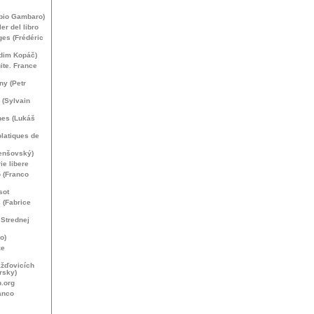
abio Gambaro)
ler del libro
es (Frédéric
adim Kopáč)
ite. France
y (Petr
e (Sylvain
nes (Lukáš
olatiques de
Jenšovský)
ie libere
o (Franco
sot
 (Fabrice
Strednej
o)
že
ažďovicích
rsky)
.org
anco