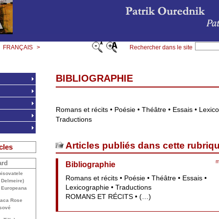
FRANÇAIS
>
Rechercher dans le site
BIBLIOGRAPHIE
Romans et récits • Poésie • Théâtre • Essais • Lexic
Traductions
Articles publiés dans cette rubriq
cles
m
ard
Bibliographie
isovatele
Romans et récits • Poésie • Théâtre • Essais •
 Delmeire)
Lexicographie • Traductions
t Europeana
ROMANS
ET
RÉ
CITS
• (…)
paca Rose
asové