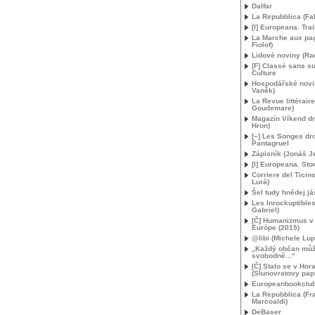
Dalfar
La Repubblica (F
[I] Europeana. Trai
La Marche aux pag
Fiolof)
Lidové noviny (R
[F] Classé sans su
Culture
Hospodářské novin
Vaněk)
La Revue littérair
Goudemare)
Magazín Víkend d
Hron)
[–] Les Songes dr
Pantagruel
Zápisník (Jonáš 
[I] Europeana. Stor
Corriere del Ticin
Lurà)
Šel tudy hnědej já
Les Inrockuptibles
Gabriel)
[Č] Humanizmus v 
Európe (2015)
@libi (Michele Lup
„Každý občan mů
svobodně...“
[Č] Stalo se v Hor
(Slunovratovy pap
Europeanbookclub
La Repubblica (Fr
Marcoaldi)
DeBaser