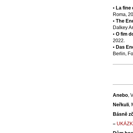
•
La fine
Roma, 20
•
The End
Dalkey Ar
•
O fim d
2022.
•
Das End
Berlin, F
Anebo
, 
Neřkuli
, 
Básně zč
–
UK
Á
Z