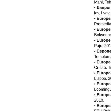
Mahi, Teh
•
Євпропе
lev, Lvov
•
Europea
Premedia,
•
Europea
Bokvenne
•
Europ
Paju, 201
•
Европе
Templum,
•
Europea
Ombra, Ti
•
Europe
Lisboa, 2
•
Europe
Loomingu
•
Europ
2018.
•
Europea