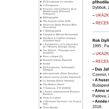
přihodila
[F] Europeana en chantier
↵ Europeana
Dybbuk, 
Presses universitaires de la
Méditerranée (Florence
Pellegrini)
–
UK
Á
Z
Bibliographie
The Asylum (John Self)
–
RECE
American Book Review (Ben
Greenman)
↵ Bibliographie
Vitisphère (Michel Remondat)
Postface à l’édition tchèque
Rok čtyř
(Vlastimil Harl)
«
Europeana
» et la poussière
1995 ; Pa
de l’Histoire (Giorgio Vasta)
Jan Skácel : Paysage avec
pendules
–
UK
Á
Z
Sens critique (2)
Respekt (Viktor Šlajchrt)
–
RECE
Anobii
[D] Europeana. Schauspiel
•
Das Ja
Stuttgart
Internazionale (Alain Dreyfus)
Czernin, 
Lidové noviny (Lenka Kapsová)
•
A husz
La Stampa (Dario Voltolini)
The Modern Novel
Budapest
↵ Katovna, ČT2 (I/2002)
•
Anno v
L’Année rabelaisienne (Francis
Bastien)
Padova, 
Toute la culture
•
Année 
↵ Bertrand Tavernier sur France
Inter
2018.
Terzo Mondo