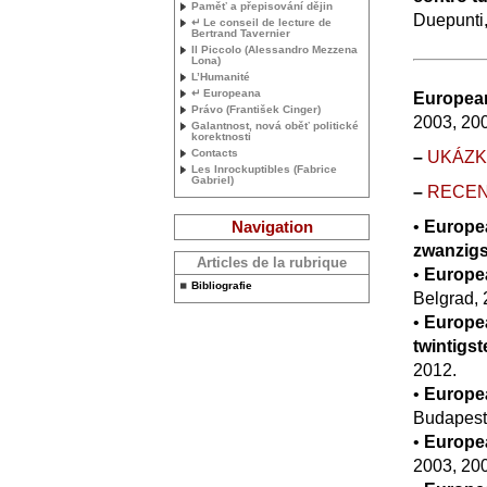
Paměť a přepisování dějin
Duepunti,
↵ Le conseil de lecture de
Bertrand Tavernier
Il Piccolo (Alessandro Mezzena
Lona)
L’Humanité
↵ Europeana
European
Právo (František Cinger)
2003, 200
Galantnost, nová oběť politické
korektnosti
Contacts
–
UK
Á
Z
Les Inrockuptibles (Fabrice
Gabriel)
–
RECE
Navigation
•
Europea
zwanzigs
Articles de la rubrique
•
Europea
Bibliografie
Belgrad, 
•
Europea
twintigs
2012.
•
Europea
Budapest,
•
Europe
2003, 20