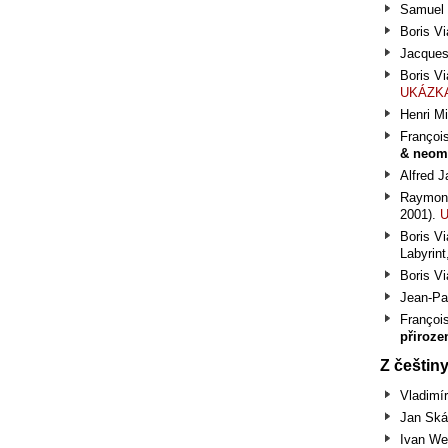
Samuel 
Boris V
Jacque
Boris V
UK
Á
ZK
Henri M
Françoi
& neomy
Alfred J
Raymon
2001).
Boris V
Labyrint
Boris V
Jean-Pa
Françoi
přiroze
Z češtin
Vladimí
Jan Ská
Ivan We