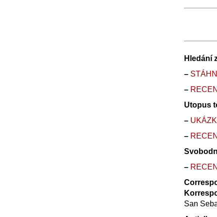
Hledání 
–
ST
Á
H
–
RECE
Utopus t
–
UK
Á
Z
–
RECE
Svobodný
–
RECE
Correspo
Korrespo
San Seba