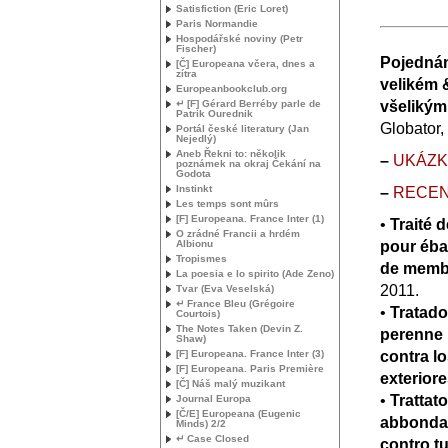
Satisfiction (Eric Loret)
Paris Normandie
Hospodářské noviny (Petr
Fischer)
Pojednání
[Č] Europeana včera, dnes a
zítra
velikém 
Europeanbookclub.org
↵ [F] Gérard Berréby parle de
všelikým
Patrik Ourednik
Globator,
Portál české literatury (Jan
Nejedlý)
Aneb Řekni to: několik
–
UK
Á
Z
poznámek na okraj Čekání na
Godota
Instinkt
–
RECE
Les temps sont mûrs
[F] Europeana. France Inter (1)
•
Traité 
O zrádné Francii a hrdém
Albionu
pour éba
Tropismes
de membr
La poesia e lo spirito (Ade Zeno)
2011.
Tvar (Eva Veselská)
↵ France Bleu (Grégoire
•
Tratado
Courtois)
The Notes Taken (Devin Z.
perenne 
Shaw)
[F] Europeana. France Inter (3)
contra l
[F] Europeana. Paris Première
exteriore
[Č] Náš malý muzikant
•
Trattat
Journal Europa
[Č/E] Europeana (Eugenic
abbondan
Minds) 2/2
↵ Case Closed
contro tu