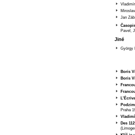
Vladimí
Mirosla
Jan Záb
Časopi
Pavel, J
Jiné
György 
Boris V
Boris V
Francou
Francou
L’Écriva
Podzimn
Praha 1
Vladimí
Des 112
(Limoges
Klíč je