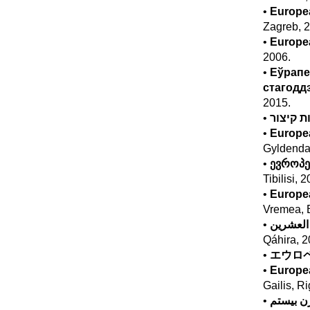
•
Europea
Zagreb, 2
•
Europea
2006.
•
Еўрапе
стагодд
2015.
•
•
Europea
Gyldenda
•
ევროპე
Tibilisi, 
•
Europea
Vremea, B
•
 العشرين
Qáhira, 2
•
エウロ
•
Europea
Gailis, R
•
رن بیستم