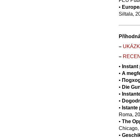
FEU
Publ
•
Europea
Siltala, 2
Příhodná
–
UK
Á
Z
–
RECE
•
Instant
•
A megfe
•
Поgхоg
•
Die Gun
•
Instant
•
Dogodn
•
Istante
Roma, 20
•
The Op
Chicago,
•
Geschi