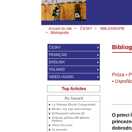
Accueil du site
>
ČESKY
>
BIBLIOGRAFIE
>
Bibliografie
Bibliog
ČESKY
FRANÇAIS
ENGLISH
ITALIANO
Próza • P
VIDEO / AUDIO
• Uspořá
Top Articles
Au hasard
La Stampa (Paolo Colagrande)
Books, my ego and entropy
[I] Duepunti edizioni (2)
O princi 
Kritická příloha
RR
(Martin
Hybler)
princezn
Three Percent
dobrodru
Za pravdu!