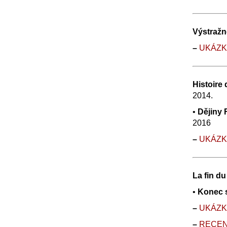
Výstražn
–
UK
Á
Z
Histoire
2014.
•
Dějiny 
2016
–
UK
Á
Z
La fin du
•
Konec s
–
UK
Á
Z
–
RECE