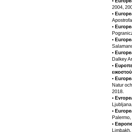
•
Europea
2004, 200
•
Europea
Apostrofa
•
Europea
Pogranicz
•
Europea
Salamanc
•
Europea
Dalkey Ar
•
Ευροπε
εικοστού
•
Europea
Natur och
2018.
•
Evropea
Ljubljana
•
Europea
Palermo, 
•
Европе
Limbakh, 