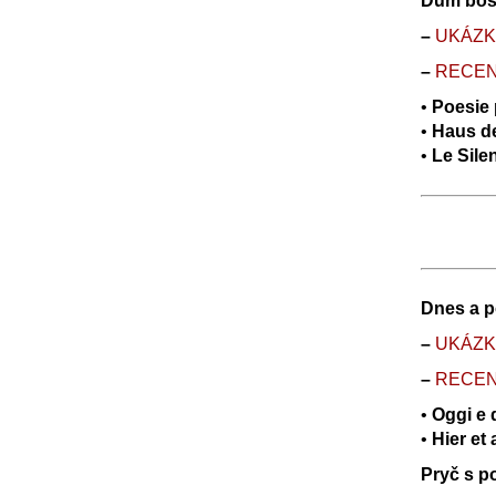
Dům bo
–
UK
Á
Z
–
RECE
•
Poesie 
•
Haus d
•
Le Sile
Dnes a po
–
UK
Á
Z
–
RECE
•
Oggi e
•
Hier et
Pryč s po