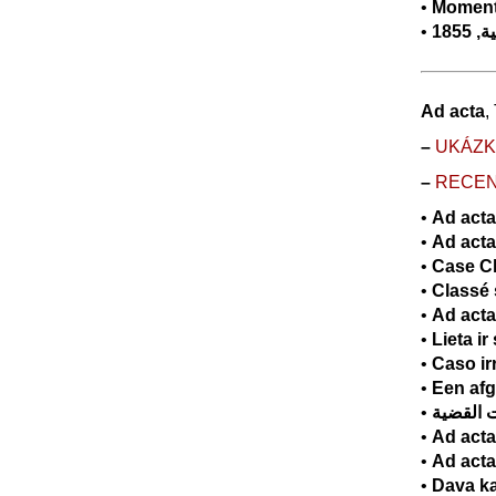
•
Momentu
•
1855
Ad acta
,
–
UK
Á
Z
–
RECE
•
Ad acta
•
Ad acta
•
Case C
•
Classé 
•
Ad acta
•
Lieta ir
•
Caso ir
•
Een af
•
القضية
•
Ad acta
•
Ad acta
•
Dava k