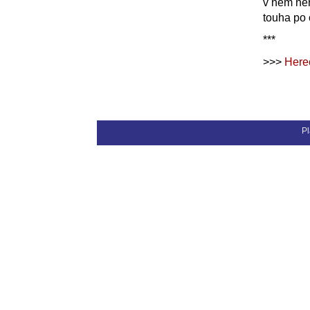
v něm nen
touha po 
***
>>>
Here
Pl