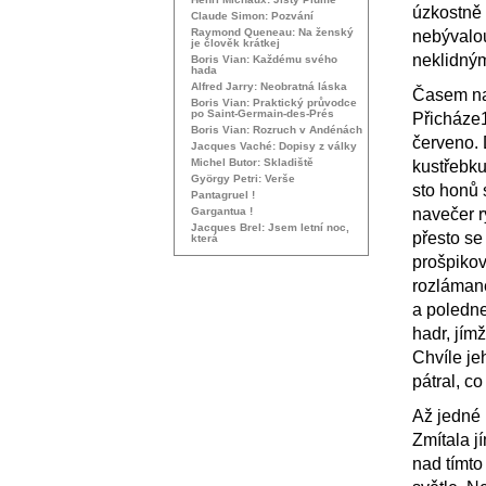
úzkostně 
Claude Simon: Pozvání
Raymond Queneau: Na ženský
nebývalo
je člověk krátkej
neklidným
Boris Vian: Každému svého
hada
Alfred Jarry: Neobratná láska
Časem na 
Boris Vian: Praktický průvodce
po Saint-Germain-des-Prés
Přicháze1
Boris Vian: Rozruch v Andénách
červeno. 
Jacques Vaché: Dopisy z války
Michel Butor: Skladiště
kustřebku
György Petri: Verše
sto honů 
Pantagruel !
Gargantua !
navečer r
Jacques Brel: Jsem letní noc,
přesto se 
která
prošpikov
rozláman
a poledne
hadr, jím
Chvíle je
pátral, co
Až jedné 
Zmítala j
nad tímto