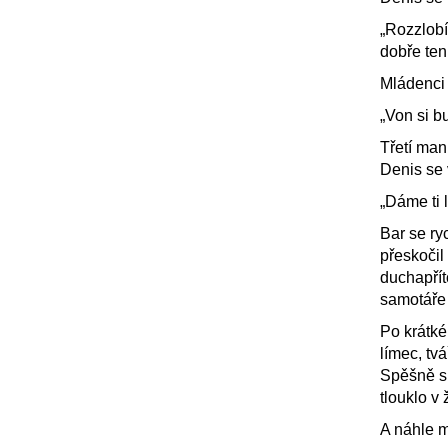
„Rozzlobím
dobře ten
Mládenci
„Von si b
Třetí man
Denis se v
„Dáme ti l
Bar se ry
přeskočil 
duchapřít
samotáře
Po krátké
límec, tv
Spěšně sr
tlouklo v 
A náhle m