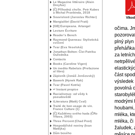
Le Magazine littéraire (Alain
Dreyfus)
[Č] Příhodná chvíle. Petr Kubes
a Michal Przebinda, 2018
Souvislosti (Jaroslav Richter)
Vlkod
Mangialibri (David Frati)
[
GB
] Europeana. Artangel
očima. J
Lecture Écriture
pozorovat 
Reader’s Bench
Raymond Queneau: Stylistická
plný plyn
cvičení
Tvar (Eva Veselská)
přeháňka 
Jonathan Bolton: Číst Patrika
za letníc
Ouředníka
Contacts
netrpěliv
Books (Caroline Vigen)
elastický
Un inedito Rabelais (Prefazione
al libro)
část spod
Zápisník (Jonáš Jenšovský)
Bawerk (Hynek Rak)
výsledek 
Tvar (Pavel Kotrla)
povolná o
↵ Instant propice
starobylé
Racialismus: od vědy k
pseudovědě
modrými h
iLiteratura (Matěj Cval)
Traité de bon usage de vin.
houbami,
France Culture (1)
[Č] Každému svého hada (ČRo
mléka, kt
Vltava, 2003)
mléka, či
Three Percent (Chad Post)
Hospodářské noviny (Ivan
žaludek, 
Matějka)
Dům bosého
měsíce nu