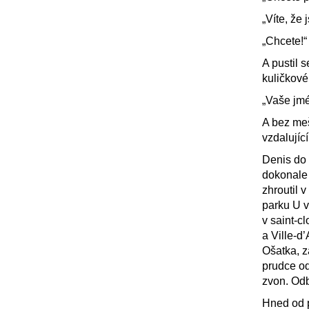
„Víte, že
„Chcete!“
A pustil 
kuličkové
„Vaše jmé
A bez meš
vzdalujíc
Denis do 
dokonale
zhroutil v
parku U v
v saint-c
a Ville-d
Ošatka, z
prudce od
zvon. Odb
Hned od p