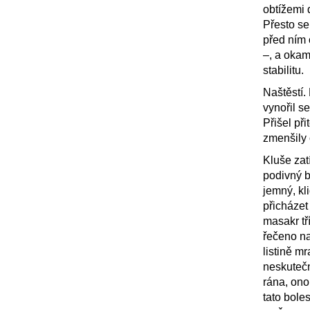
obtížemi 
Přesto se
před ním 
–, a okam
stabilitu.
Naštěstí.
vynořil se
Přišel př
zmenšily 
Kluše zat
podivný b
jemný, kl
přicházet
masakr tř
řečeno na
listině m
neskutečn
rána, ono
tato bole