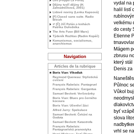
Left (Filippo La Porta)
vydal na 
Dějiny tvoří dějiny (H.
Zahradníčková, 2001)
halil list
Lidové noviny (Lenka Kapsová)
rubínovým
[F] Classé sans suite. Radio
Breizh
velkému d
↵ [Č] Jiří Pelán o knihách
Patrika Ouředníka
do cesty
The Arts Fuse (Bill Marx)
Etienne 
Týdeník Rozhlas (Radim Kopáč)
Komunismus, socialismus,
tmavovlas
anarchismus
Mágem po
zbrusu n
Navigation
který stá
Articles de la rubrique
Denis za 
Boris Vian: Vlkodlak
Raymond Queneau: Stylistická
Naneštěst
cvičení
Půlnoc se
François Rabelais: Pantagruel
François Rabelais: Gargantua
Vůkol buje
Samuel Beckett: Veršovánky
neodmysli
Boris Vian: Blues pro černého
kocoura
dlakovlct
Boris Vian: Učenliví žáci
Alfred Jarry: Spekulace
byť vzápě
Samuel Beckett: Čekání na
slova lít
Godota
Samuel Beckett: Katastrofa
nadbytkem
François Rabelais:
Pantagruelská pranostyka
vrhl se n
Henri Michaux: Jistý Plume