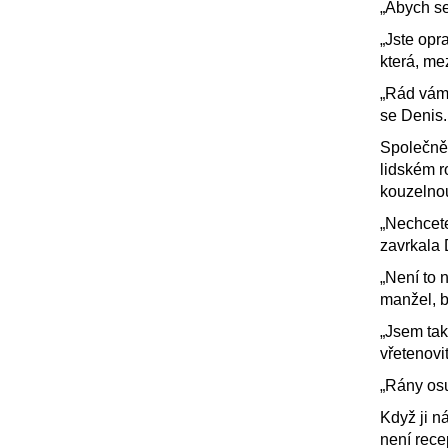
„Abych se
„Jste opra
která, me
„Rád vám 
se Denis.
Společně 
lidském r
kouzelnou
„Nechcete
zavrkala 
„Není to 
manžel, b
„Jsem tak
vřetenov
„Rány osu
Když ji n
není rece