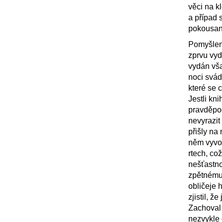
věci na k
a případ 
pokousaný
Pomyšlen
zprvu vyd
vydán vša
noci svádě
které se 
Jestli kn
pravděpod
nevyrazit
přišly na 
něm vyvola
rtech, co
nešťastno
zpětnému 
obličeje 
zjistil, 
Zachoval 
nezvykle 