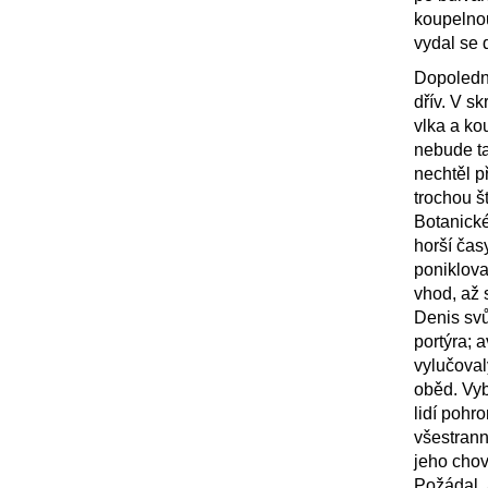
koupelno
vydal se 
Dopoledn
dřív. V s
vlka a ko
nebude ta
nechtěl p
trochou š
Botanické
horší čas
poniklova
vhod, až 
Denis svů
portýra; 
vylučova
oběd. Vyb
lidí pohr
všestrann
jeho chov
Požádal, 