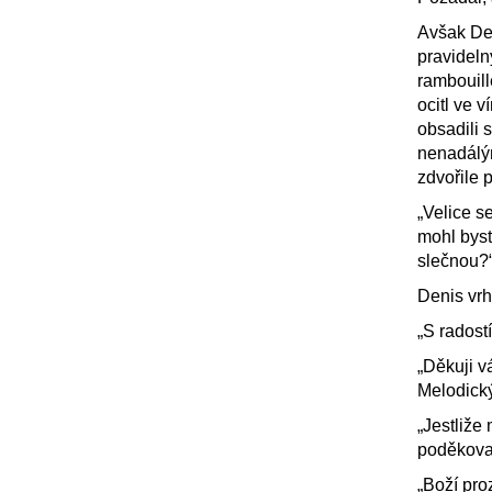
Avšak Den
pravidel
rambouill
ocitl ve v
obsadili 
nenadálým
zdvořile p
„Velice s
mohl byst
slečnou?
Denis vrh
„S radostí
„Děkuji v
Melodický
„Jestliže
poděkova
„Boží pro