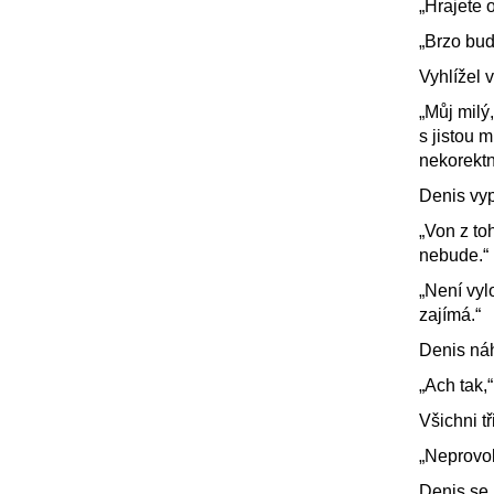
„Hrajete 
„Brzo bud
Vyhlížel 
„Můj milý,
s jistou 
nekorektn
Denis vyp
„Von z t
nebude.“
„Není vyl
zajímá.“
Denis náh
„Ach tak,“ 
Všichni tř
„Neprovok
Denis se 