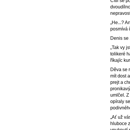
Cítil se 
dvoudílno
nepravos
„He...? A
posmívá či
Denis se 
„Tak vy j
tolikeré 
říkajíc ku
Děva se r
mít dost a
prejt a c
pronikavý
umlčel. Z
opíraly s
podivnéh
„Ať už vá
hluboce 
vnuknutí 