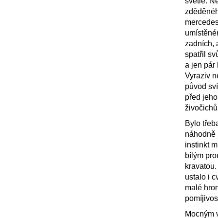
světle. Ne
zděděnéh
mercedesc
umístěném
zadních, 
spatřil s
a jen pár
Vyraziv n
původ sví
před jeho
živočichů
Bylo třeb
náhodně 
instinkt 
bílým pro
kravatou.
ustalo i 
malé hrom
pomíjivos
Mocným vz