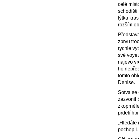
celé míst
schodišti
lýtka kra
rozšířil 
Představa
zprvu tr
rychle vyt
své voyeu
najevo vr
ho nepřes
tomto ohl
Denise.
Sotva se 
zazvonil 
zkoprněle
prdelí hb
„Hledáte 
pochopil.