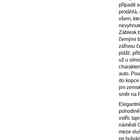
případě s
protáhlá,
všem, kter
nevyhnute
Záblesk b
černými b
zářivou č
plášť, při
už u siln
charakter
auto. Pou
do kopce 
jim zemsk
směr na P
Elegantní
pohodlně 
vstříc ta
náměstí O
meze sluš
po bulvár