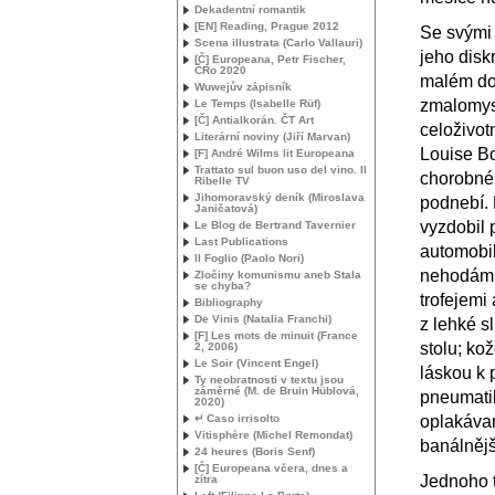
Dekadentní romantik
[
EN
] Reading, Prague 2012
Se svými 
Scena illustrata (Carlo Vallauri)
jeho diskr
[Č] Europeana, Petr Fischer,
ČRo 2020
malém do
Wuwejův zápisník
zmalomys
Le Temps (Isabelle Rüf)
[Č] Antialkorán. ČT Art
celoživot
Literární noviny (Jiří Marvan)
Louise B
[F] André Wilms lit Europeana
Trattato sul buon uso del vino. Il
chorobné
Ribelle
TV
Jihomoravský deník (Miroslava
podnebí. 
Janičatová)
vyzdobil 
Le Blog de Bertrand Tavernier
Last Publications
automobil
Il Foglio (Paolo Nori)
nehodám.
Zločiny komunismu aneb Stala
se chyba?
trofejemi 
Bibliography
De Vinis (Natalia Franchi)
z lehké s
[F] Les mots de minuit (France
stolu; ko
2, 2006)
Le Soir (Vincent Engel)
láskou k 
Ty neobratnosti v textu jsou
záměrné (M. de Bruin Hüblová,
pneumatik
2020)
↵ Caso irrisolto
oplakávan
Vitisphère (Michel Remondat)
banálněj
24 heures (Boris Senf)
[Č] Europeana včera, dnes a
Jednoho 
zítra