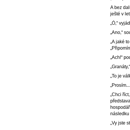
A bez dal
ješté v let
„Ó,“ vyjád
„Ano,“ so
„A jaké t
„Připomína
„Ach!“ po
„Granáty,“
„To je vál
„Prosím...
„Chci říc
představ
hospodářs
následku 
„Vy jste s