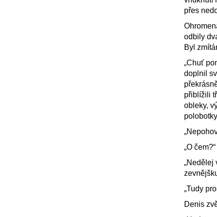
přes nedo
Ohromená 
odbily dv
Byl zmítá
„Chuť pom
doplnil s
překrásně
přiblížili
obleky, v
polobotky
„Nepohovo
„O čem?“ 
„Nedělej 
zevnějšk
„Tudy pro
Denis zvě