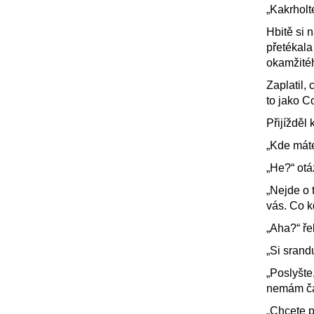
„Kakrholt
Hbitě si 
přetékala
okamžité
Zaplatil,
to jako C
Přijížděl
„Kde máte
„He?“ otá
„Nejde o t
vás. Co 
„Aha?“ ře
„Si srandu
„Poslyšte
nemám ča
„Chcete p