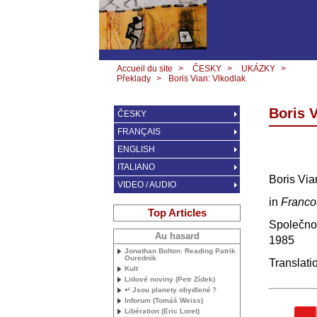
Accueil du site
>
ČESKY
>
UKÁZKY
>
Překlady
>
Boris Vian: Vlkodlak
Boris V
ČESKY
FRANÇAIS
ENGLISH
ITALIANO
Boris Via
VIDEO / AUDIO
in
Francou
Top Articles
Společnos
Au hasard
1985
Jonathan Bolton: Reading Patrik
Ourednik
Translati
Kult
Lidové noviny (Petr Zídek)
↵ Jsou planety obydlené
?
Inforum (Tomáš Weiss)
Libération (Eric Loret)