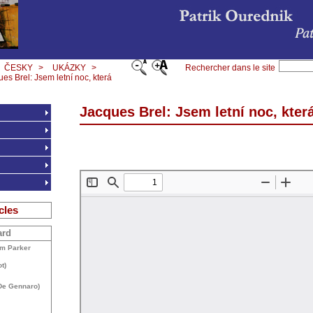
ČESKY
>
UKÁZKY
>
Rechercher dans le site
es Brel: Jsem letní noc, která
Jacques Brel: Jsem letní noc, kter
cles
ard
am Parker
t)
 De Gennaro)