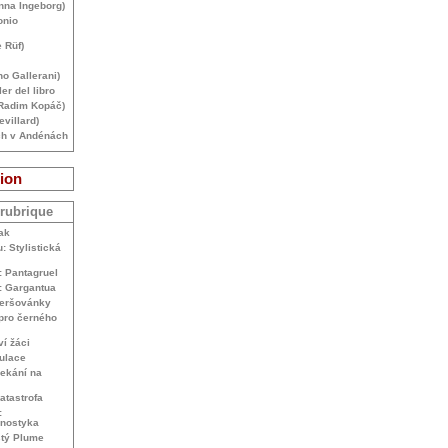
Anna Ingeborg)
onio
 Rüf)
no Gallerani)
ler del libro
(Radim Kopáč)
villard)
ch v Andénách
ion
 rubrique
ak
 Stylistická
: Pantagruel
: Gargantua
Veršovánky
 pro černého
ví žáci
kulace
ekání na
atastrofa
:
anostyka
stý Plume