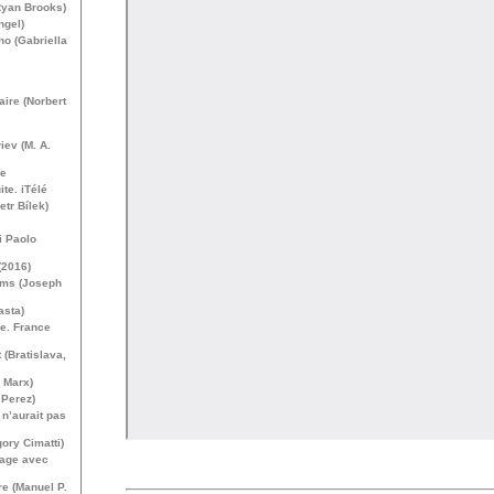
Ryan Brooks)
ngel)
no (Gabriella
aire (Norbert
iev (
M. A.
re
ite. iTélé
etr Bílek)
i Paolo
(2016)
ems (Joseph
asta)
de. France
 (Bratislava,
l Marx)
 Perez)
n’aurait pas
ory Cimatti)
sage avec
re (Manuel P.