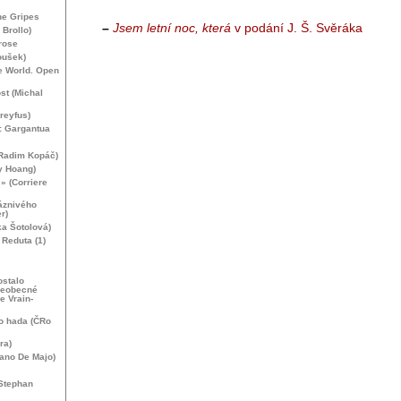
he Gripes
–
Jsem letní noc, která
v podání J. Š. Svěráka
 Brollo)
rose
oušek)
he World. Open
st (Michal
Dreyfus)
: Gargantua
(Radim Kopáč)
y Hoang)
 » (Corriere
láznivého
r)
ka Šotolová)
Reduta (1)
ostalo
šeobecné
e Vrain-
o hada (ČRo
ra)
iano De Majo)
Stephan