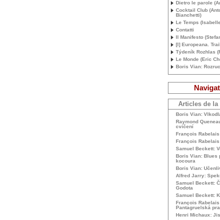
Dietro le parole (
Cocktail Club (Ant
Bianchetti)
Le Temps (Isabelle
Contatti
Il Manifesto (Stefa
[I] Europeana. Trai
Týdeník Rozhlas 
Le Monde (Eric Che
Boris Vian: Rozru
Navigat
Articles de la
Boris Vian: Vlkodl
Raymond Queneau:
cvičení
François Rabelais
François Rabelais
Samuel Beckett: 
Boris Vian: Blues
kocoura
Boris Vian: Učenli
Alfred Jarry: Spe
Samuel Beckett: Č
Godota
Samuel Beckett: K
François Rabelais
Pantagruelská pr
Henri Michaux: Ji