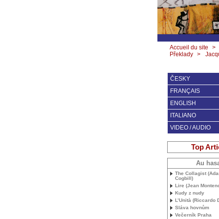
Accueil du site
>
Překlady
>
Jacqu
ČESKY
FRANÇAIS
ENGLISH
ITALIANO
VIDEO / AUDIO
Top Arti
Au has
The Collagist (Ad
Cogbill)
Lire (Jean Monteno
Kudy z nudy
L’Unità (Riccardo
Sláva hovnům
Večerník Praha