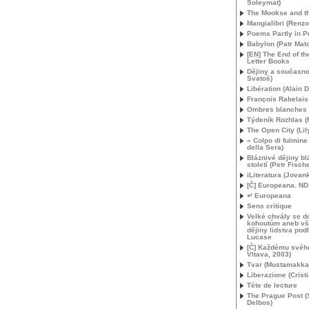
Soleymat)
The Mookse and t
Mangialibri (Renzo
Poems Partly in P
Babylon (Patr Mat
[
EN
] The End of t
Letter Books
Dějiny a současno
Svatoš)
Libération (Alain 
François Rabelais
Ombres blanches
Týdeník Rozhlas 
The Open City (Lil
« Colpo di fulmine
della Sera)
Bláznivé dějiny b
století (Petr Fische
iLiteratura (Jovan
[Č] Europeana.
ND
↵ Europeana
Sens critique
Velké chvály se d
kohoutům aneb v
dějiny lidstva podl
Lucase
[Č] Každému svéh
Vltava, 2003)
Tvar (Mustamakka
Liberazione (Crist
Tête de lecture
The Prague Post (
Delbos)