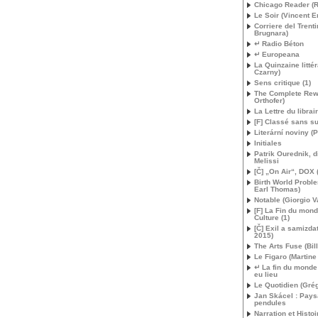
Chicago Reader (
Le Soir (Vincent E
Corriere del Trenti
Brugnara)
↵ Radio Béton
↵ Europeana
La Quinzaine littér
Czarny)
Sens critique (1)
The Complete Rew
Orthofer)
La Lettre du librai
[F] Classé sans su
Literární noviny (P
Initiales
Patrik Ourednik, d
Melissi
[Č] „On Air“,
DOX
Birth World Probl
Earl Thomas)
Notable (Giorgio V
[F] La Fin du mon
Culture (1)
[Č] Exil a samizdat
2015)
The Arts Fuse (Bil
Le Figaro (Martine
↵ La fin du monde 
eu lieu
Le Quotidien (Grég
Jan Skácel : Pay
pendules
Narration et Histoi