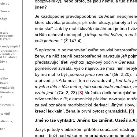
obojživelníky), nebo proto, že jsou
němé
, a tudíž ne
role ve
jmen?
 Tóra a
Je každopádně pravděpodobné, že Adam nepojmenova
vačky
které člověka přesahují: přírodní úkazy, planety a hvě
nebeské“. Jak by mohl člověk obsáhnout jména hvězd
ostalo
si Bůh uchoval monopol:
„Určuje počet hvězd, a na 
šeobecné
e Vrain-
volá jménem.“
(Ž 147,4)
 = eudystopie?
S epizodou o pojmenování zvířat souvisí bezprostře
experimentu:
v kontextu
ženy, na něž stejně bezprostředně navazuje
její
pojm
 19. století
představující třetí výchozí jazykový počin v
Genesis
.
ědy k
pojmenoval zvířata, vyšlo najevo, že mezi nimi nebyl
sot
by mu mohlo být
„pomocí jemu rovnou“
(Gn 2,20). I 
rťáky
a přivedl ji k Adamovi. Ten se zaradoval:
„Teď tato jes
 Praze
mých a tělo z těla mého; tato slouti bude mužatka, 
skymácích
vzata jest.“
(Gn 2, 23)
[
8
]
Mužatka (kalk hebrejskéh
iteratura
že
odvozeného z
íš
; ekumenický překlad navrhuje
muž
za své označení morfologické derivaci. Jinými slovy, j
isovatele
kreací lexikální, žena je první bytost gramatická.
[
9
]
to vidí
Jméno lze vyhladit. Jméno lze změnit. Ozeáš a 
alismus,
Jazyk je tedy v biblickém příběhu současně nástroje
ekce
moci – boží nad vákuem, neorganizovanou hmotou 