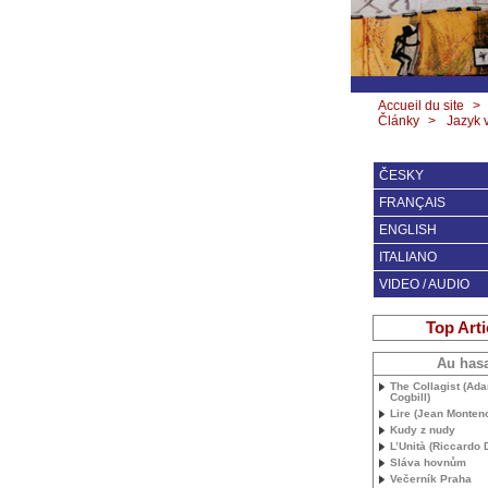
Accueil du site
>
Články
>
Jazyk 
ČESKY
FRANÇAIS
ENGLISH
ITALIANO
VIDEO / AUDIO
Top Arti
Au has
The Collagist (Ad
Cogbill)
Lire (Jean Monteno
Kudy z nudy
L’Unità (Riccardo
Sláva hovnům
Večerník Praha