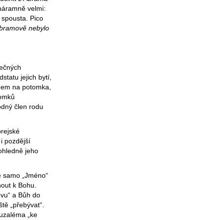
 náramně velmi:
 spousta. Pico
Abramově nebylo
nečných
tatu jejich bytí,
énem na potomka,
tomků
odný člen rodu
rejské
 i pozdější
ohledně jeho
je samo „Jméno“
nout k Bohu.
vu“ a Bůh do
ště „přebývat“.
eruzaléma „ke