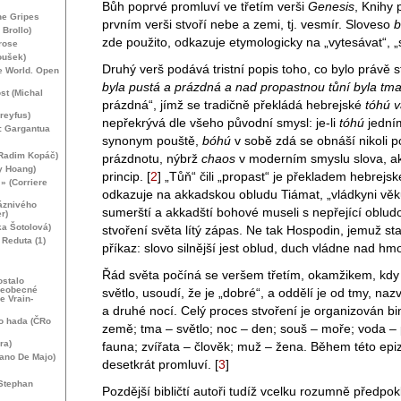
Bůh poprvé promluví ve třetím verši
Genesis
, Knihy 
he Gripes
prvním verši stvoří nebe a zemi, tj. vesmír. Sloveso
b
 Brollo)
zde použito, odkazuje etymologicky na „vytesávat“, „
rose
oušek)
Druhý verš podává tristní popis toho, co bylo právě 
he World. Open
byla pustá a prázdná a nad propastnou tůní byla tma
st (Michal
prázdná“, jímž se tradičně překládá hebrejské
tóhú 
Dreyfus)
nepřekrývá dle všeho původní smysl: je-li
tóhú
jední
: Gargantua
synonym pouště,
bóhú
v sobě zdá se obnáší nikoli p
(Radim Kopáč)
prázdnotu, nýbrž
chaos
v moderním smyslu slova, ak
y Hoang)
princip.
[
2
]
„Tůň“ čili „propast“ je překladem hebrejs
 » (Corriere
odkazuje na akkadskou obludu Tiámat, „vládkyni věk
láznivého
sumerští a akkadští bohové museli s nepřející oblud
r)
ka Šotolová)
stvoření světa lítý zápas. Ne tak Hospodin, jemuž sta
Reduta (1)
příkaz: slovo silnější jest oblud, duch vládne nad hm
Řád světa počíná se veršem třetím, okamžikem, kdy 
ostalo
šeobecné
světlo, usoudí, že je „dobré“, a oddělí je od tmy, n
e Vrain-
a druhé nocí. Celý proces stvoření je organizován b
o hada (ČRo
země; tma – světlo; noc – den; souš – moře; voda – p
ra)
fauna; zvířata – člověk; muž – žena. Během této ep
iano De Majo)
desetkrát promluví.
[
3
]
Stephan
Pozdější bibličtí autoři tudíž vcelku rozumně předpok