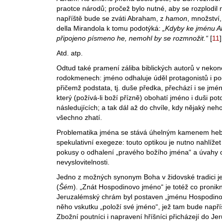
praotce národů; pročež bylo nutné, aby se rozplodil
napříště bude se zváti Abraham, z
hamon
, množství,
della Mirandola k tomu podotýká:
„Kdyby ke jménu 
připojeno písmeno he, nemohl by se rozmnožit.“
[
11
]
Atd. atp.
Odtud také pramení záliba biblických autorů v neko
rodokmenech: jméno odhaluje úděl protagonistů i pods
přičemž podstata, tj. duše předka, přechází i se jm
který (požívá-li boží přízně) obohatí jméno i duši po
následujících; a tak dál až do chvíle, kdy nějaký neh
všechno zhatí.
Problematika jména se stává úhelným kamenem heb
spekulativní exegeze: touto optikou je nutno nahlížet
pokusy o odhalení „pravého božího jména“ a úvahy 
nevyslovitelnosti.
Jedno z možných synonym Boha v židovské tradici 
(
Šém
). „Znát Hospodinovo jméno“ je totéž co pronik
Jeruzalémský chrám byl postaven „jménu Hospodino
něho vskutku „položí své jméno“, jež tam bude napří
Zbožní poutníci i napravení hříšníci přicházejí do J