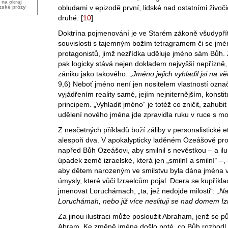
 na okraj
obludami v epizodě první, lidské nad ostatními živoč
zské prózy
druhé.
[
10
]
Doktrína pojmenování je ve Starém zákoně všudypří
souvislosti s tajemným božím tetragramem či se jmén
protagonistů, jimž nezřídka uděluje jméno sám Bůh. 
pak logicky stává nejen dokladem nejvyšší nepřízn
zániku jako takového:
„Jméno jejich vyhladil jsi na v
9,6) Neboť jméno není jen nositelem vlastností ozna
vyjádřením reality samé, jejím nejniternějším, konstit
principem. „Vyhladit jméno“ je totéž co zničit, zahubi
udělení nového jména jde zpravidla ruku v ruce s m
Z nesčetných příkladů boží záliby v personalistické e
alespoň dva. V apokalypticky laděném Ozeášově pror
napřed Bůh Ozeášovi, aby smilnil s nevěstkou – a ilu
úpadek země izraelské, která jen „smilní a smilní“ –,
aby dětem narozeným ve smilstvu byla dána jména v
úmysly, které vůči Izraelcům pojal. Dcera se kupříkl
jmenovat Loruchámach, „ta, jež nedojde milosti“:
„Na
Loruchámah, nebo již více neslituji se nad domem Iz
Za jinou ilustraci může posloužit Abraham, jenž se 
Abram. Ke změně jména došlo poté, co Bůh rozhodl 