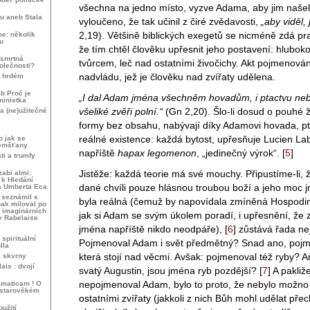
všechna na jedno místo, vyzve Adama, aby jim naše
u aneb Stala
vyloučeno, že tak učinil z čiré zvědavosti,
„aby viděl,
2,19). Většině biblických exegetů se nicméně zdá p
me: několik
u
že tím chtěl člověku upřesnit jeho postavení: hlubo
dsmrtná
tvůrcem, leč nad ostatními živočichy. Akt pojmenován
olečnosti?
nadvládu, jež je člověku nad zvířaty udělena.
a hrdém
b Proč je
„I dal Adam jména všechněm hovadům, i ptactvu ne
ministka
všeliké zvěři polní.“
(Gn 2,20). Šlo-li dosud o pouhé ž
a (ne)užitečné
formy bez obsahu, nabývají díky Adamovi hovada, pt
reálné existence: každá bytost, upřesňuje Lucien Lab
b jak se
zemšťany
napříště
hapax legomenon
, „jedinečný výrok“.
[
5
]
áti a trumfy
Jistěže: každá teorie má své mouchy. Připustíme-li,
abi almi:
 k Hledání
dané chvíli pouze hlásnou troubou boží a jeho moc j
a Umberta Eca
 seznámil s
byla reálná (čemuž by napovídala zmíněná Hospodi
ak miloval po
ch imaginárních
jak si Adam se svým úkolem poradí, i upřesnění, že z
e Rabelaise
jména napříště nikdo neodpáře),
[
6
]
zůstává řada nej
spirituální
Pojmenoval Adam i svět předmětný? Snad ano, pojmen
lla
která stojí nad věcmi. Avšak: pojmenoval též ryby? A
i skvrny
is : dvojí
svatý Augustin, jsou jména ryb pozdější?
[
7
]
A pakliže
nepojmenoval Adam, bylo to proto, že nebylo možno 
mmaticam ! O
 starověkém
ostatními zvířaty (jakkoli z nich Bůh mohl udělat př
užití