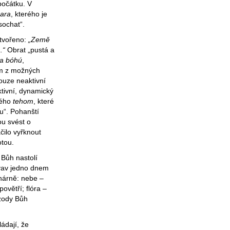
počátku. V
ara
, kterého je
sochat“.
stvořeno:
„Země
.“
Obrat „pustá a
va bóhú
,
m z možných
ouze neaktivní
tivní, dynamický
kého
tehom
, které
u“. Pohanští
ou svést o
čilo vyřknout
otou.
Bůh nastolí
azvav jedno dnem
inárně: nebe –
ovětří; flóra –
izody Bůh
ládají, že