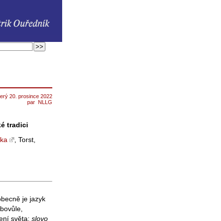
terý 20. prosince 2022
par
NLLG
 tradici
yka
, Torst,
obecně je jazyk
ibovůle,
ření světa:
slovo