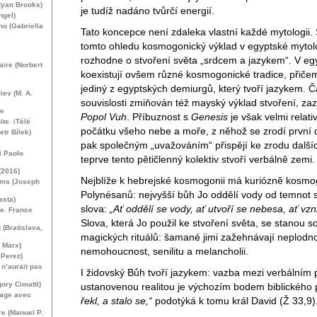
Ryan Brooks)
je tudíž nadáno tvůrčí energií.
ngel)
no (Gabriella
Tato koncepce není zdaleka vlastní každé mytologii. 
tomto ohledu kosmogonický výklad v egyptské mytolo
rozhodne o stvoření světa „srdcem a jazykem“. V egy
aire (Norbert
koexistují ovšem různé kosmogonické tradice, přiče
jediný z egyptských demiurgů, který tvoří jazykem. Č
iev (
M. A.
souvislosti zmiňován též mayský výklad stvoření, z
re
Popol Vuh
. Příbuznost s
Genesis
je však velmi relati
ite. iTélé
počátku všeho nebe a moře, z něhož se zrodí první d
etr Bílek)
pak společným „uvažováním“ přispějí ke zrodu dalšíc
i Paolo
teprve tento pětičlenný kolektiv stvoří verbálně zemi.
(2016)
Nejblíže k hebrejské kosmogonii má kuriózně kosmo
ems (Joseph
Polynésanů: nejvyšší bůh Jo oddělí vody od temnot 
asta)
slova:
„Ať oddělí se vody, ať utvoří se nebesa, ať vz
de. France
Slova, která Jo použil ke stvoření světa, se stanou s
 (Bratislava,
magických rituálů: šamané jimi zažehnávají neplodno
l Marx)
nemohoucnost, senilitu a melancholii.
 Perez)
n’aurait pas
I židovský Bůh tvoří jazykem: vazba mezi verbálním
ory Cimatti)
ustanovenou realitou je výchozím bodem biblického
sage avec
řekl, a stalo se,“
podotýká k tomu král David (Ž 33,9)
re (Manuel P.