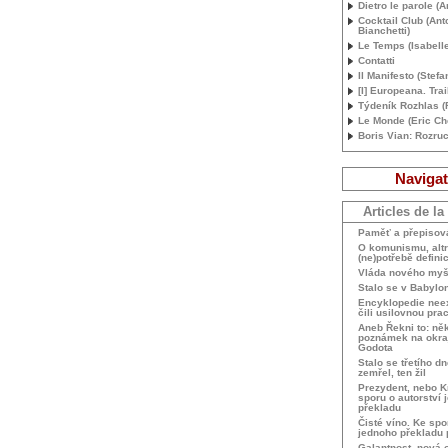
Dietro le parole (
Cocktail Club (Ant
Bianchetti)
Le Temps (Isabelle
Contatti
Il Manifesto (Stefa
[I] Europeana. Trai
Týdeník Rozhlas 
Le Monde (Eric Che
Boris Vian: Rozru
Navigat
Articles de la
Paměť a přepisová
O komunismu, alt
(ne)potřebě defini
Vláda nového myš
Stalo se v Babylo
Encyklopedie nee
čili usilovnou prac
Aneb Řekni to: něk
poznámek na okra
Godota
Stalo se třetího d
zemřel, ten žil
Prezydent, nebo K
sporu o autorství 
překladu
Čisté víno. Ke spo
jednoho překladu
Galantnost, nová o