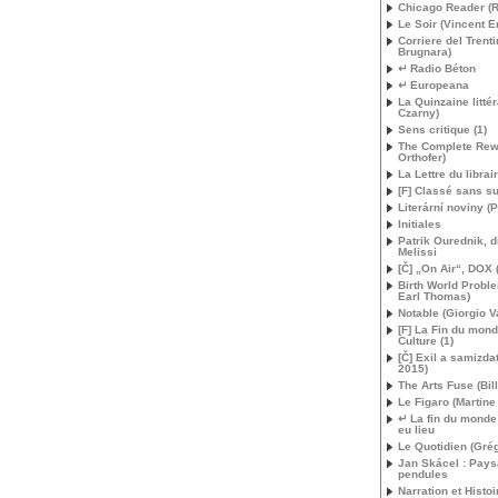
Chicago Reader (
Le Soir (Vincent E
Corriere del Trenti
Brugnara)
↵ Radio Béton
↵ Europeana
La Quinzaine littér
Czarny)
Sens critique (1)
The Complete Rew
Orthofer)
La Lettre du librai
[F] Classé sans su
Literární noviny (P
Initiales
Patrik Ourednik, d
Melissi
[Č] „On Air“,
DOX
Birth World Probl
Earl Thomas)
Notable (Giorgio V
[F] La Fin du mon
Culture (1)
[Č] Exil a samizdat
2015)
The Arts Fuse (Bil
Le Figaro (Martine
↵ La fin du monde 
eu lieu
Le Quotidien (Grég
Jan Skácel : Pay
pendules
Narration et Histoi