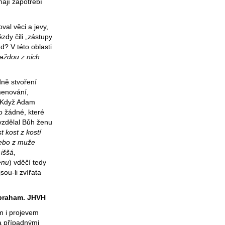
mají zapotřebí
l věci a jevy,
zdy čili „zástupy
? V této oblasti
každou z nich
dně stvoření
enování,
 Když Adam
o žádné, které
vzdělal Bůh ženu
t kost z kostí
nebo z muže
o
iššá
,
enu
) vděčí tedy
sou-li zvířata
Abraham.
JHVH
m i projevem
a případnými