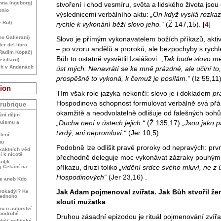
Anna Ingeborg)
stvoření i chod vesmíru, světa a lidského života jsou
onio
výslednicemi verbálního aktu:
„On když vysílá rozkaz
 Rüf)
rychle k vykonání běží slovo jeho.“
(Ž 147,15).
[
4
]
no Gallerani)
Slovo je přímým vykonavatelem božích příkazů, akti
ler del libro
– po vzoru andělů a proroků, ale bezpochyby s rych
(Radim Kopáč)
Bůh to ostatně vysvětlil Izaiášovi:
„Tak bude slovo mé
villard)
ch v Andénách
úst mých. Nenavrátí se ke mně prázdné, ale učiní to, 
prospěšně to vykoná, k čemuž je posílám.“
(Iz 55,11)
ion
Tím však role jazyka nekončí: slovo je i dokladem
pr
Hospodinova schopnost formulovat verbálně svá přán
 rubrique
okamžitě a neodvolatelně odlišuje od falešných boh
ní dějin
„Ducha není v ústech jejich.“
(Ž 135,17)
„Jsou jako 
ruismu a
c
tvrdý, ani nepromluví.“
(Jer 10,5)
lení
nu
Podobně lze odlišit pravé proroky od nepravých: pr
xaktních věd
í k nicotě
přechodně deleguje moc vykonávat zázraky pouhým
olik
příkazu, druzí toliko
„vidění srdce svého mluví, ne z 
j Čekání na
Hospodinových“
(Jer 23,16) .
ne aneb Kdo
Jak Adam pojmenoval zvířata. Jak Bůh stvořil že
rokadýl? Ke
jednoho
slouti mužatka
ru o autorství
 podruhé
Druhou zásadní epizodou je rituál pojmenování zvířat
běť politické