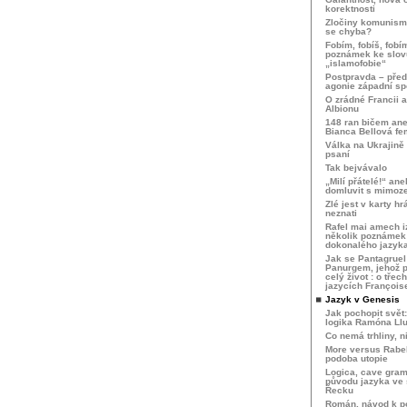
korektnosti
Zločiny komunism
se chyba?
Fobím, fobíš, fobí
poznámek ke slov
„islamofobie“
Postpravda – pře
agonie západní sp
O zrádné Francii 
Albionu
148 ran bičem ane
Bianca Bellová fe
Válka na Ukrajině 
psaní
Tak bejvávalo
„Milí přátelé!“ ane
domluvit s mimo
Zlé jest v karty hr
neznati
Rafel mai amech iz
několik poznámek
dokonalého jazyk
Jak se Pantagruel
Panurgem, jehož p
celý život : o tře
jazycích François
Jazyk v Genesis
Jak pochopit svět: 
logika Ramóna Llu
Co nemá trhliny, n
More versus Rabela
podoba utopie
Logica, cave gra
původu jazyka ve
Řecku
Román, návod k po