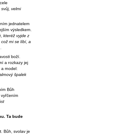
 cele
 svůj, velmi
vním jednatelem
lejším výsledkem.
, kteréž vyjde z
což mi se líbí, a
.
avosti
boží.
í a rozkazy jej
ů a model:
palmový špalek
vním Bůh
 vyřčením
úst
nu. Ta bude
. Bůh, svolav je