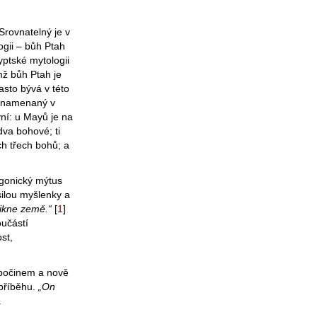
Srovnatelný je v
gii – bůh Ptah
ptské mytologii
mž bůh Ptah je
asto bývá v této
aznamenaný v
vní: u Mayů je na
va bohové; ti
h třech bohů; a
gonický mýtus
silou myšlenky a
nikne země.“
[
1
]
oučástí
st,
 počinem a nově
 příběhu.
„On
.