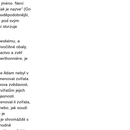
l jméno. Není
 jak je nazve“
(Gn
ravděpodobnější,
ko pod svým
í stvrzuje
beskému, a
ivočišné obaly,
actvo a zvěř
erthonnière, je
 že Adam nebyl v
menovat zvířata
nova zvědavost,
vířatům jejich
asností.
oval-li zvířata,
nebo, jak soudí
 je
je shromáždit s
echodně