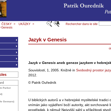
ČESKY
>
UKÁZKY
>
Rechercher dans le site
v Genesis
Jazyk v Genesis
ú
Jazyk v
Genesis
aneb geneze jazykem v hebrejské
Souvislosti
, 1, 2005. Knižně in
Svobodný prostor jaz
cles
2012.
© Patrik Ouředník
ard
am Parker
t)
U biblických autorů a v hebrejské myslitelské tradici 
 De Gennaro)
vnímán jako vyjádření boží autority, akt svrchované l
prostředek, k němuž Nejvyšší sáhl u příležitosti stvo