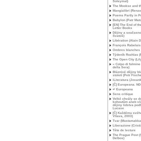
Soleymat)
The Mookse and t
Mangialibri (Renzo
Poems Partly in P
Babylon (Patr Mat
[
EN
] The End of t
Letter Books
Dějiny a současno
Svatoš)
Libération (Alain 
François Rabelais
Ombres blanches
Týdeník Rozhlas 
The Open City (Lil
« Colpo di fulmine
della Sera)
Bláznivé dějiny b
století (Petr Fische
iLiteratura (Jovan
[Č] Europeana.
ND
↵ Europeana
Sens critique
Velké chvály se d
kohoutům aneb v
dějiny lidstva podl
Lucase
[Č] Každému svéh
Vltava, 2003)
Tvar (Mustamakka
Liberazione (Crist
Tête de lecture
The Prague Post (
Delbos)