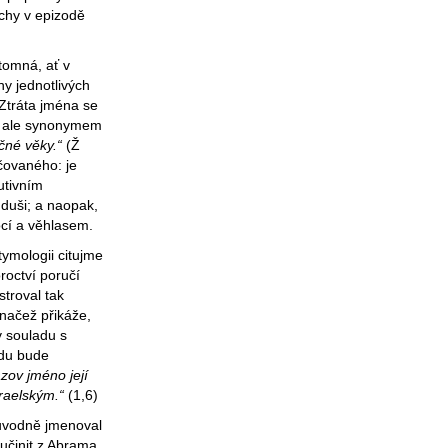
ichy v epizodě
tomná, ať v
y jednotlivých
Ztráta jména se
ě, ale synonymem
ěčné věky.“
(Ž
čovaného: je
utivním
t duši; a naopak,
ocí a věhlasem.
tymologii citujme
octví poručí
stroval tak
 načež přikáže,
 souladu s
adu bude
zov jméno její
raelským.“
(1,6)
původně jmenoval
učinit z Abrama