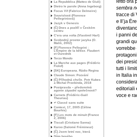
letto ora
La Repubblica (Matteo de Giuli)
Dietro le parole (Anna Ingeborg)
sembra no
Focus Vif (Fabrice Delmeire)
tracce di
Souvislosti (Florence
Pellegriniová)
e Il’ja Ė
Jazyk v Genesis
diventano
[Č] Dnes a pozítří v Českém
centru
i panni d
C’era una volta (Vlastimil Harl)
Svobodný prostor jazyka (O.
grandi que
Mališ, 2002)
vorrebbe 
[F] Florence Pellegrini :
L’Empire de la bêtise. Flaubert
et Ourednik
protagoni
Terzo Mondo
dei presi
La Marche aux pages (Frédéric
Fiolof)
tutti i li
[
SK
] Europeana. Rádio Regina
in Italia
Claude Simon: Pozvání
[Č] Příhodná chvíle. Petr Kubes
considerat
a Michal Przebinda, 2018
Postpravda – předsmrtná
editoriali
agonie západní společnosti?
voce e ra
Carnets (Frédéric-Gaël
Theuriau)
↵ Classé sans suite
Context, 17, 2005 (Céline
Bourhis)
[F] Les mots de minuit (France
2, 2006)
Tiscali (Cristiano Sanna)
Karoo (Salomé Frémineur)
[Č] Jsem letní noc, která
Dům bosého