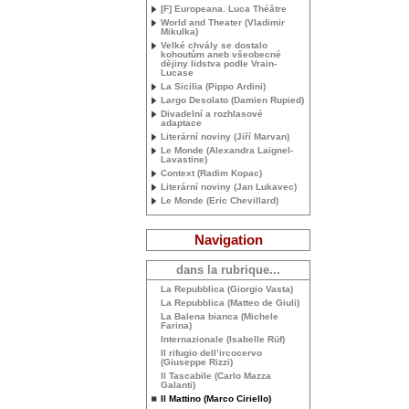
[F] Europeana. Luca Théâtre
World and Theater (Vladimir
Mikulka)
Velké chvály se dostalo
kohoutům aneb všeobecné
dějiny lidstva podle Vrain-
Lucase
La Sicilia (Pippo Ardini)
Largo Desolato (Damien Rupied)
Divadelní a rozhlasové
adaptace
Literární noviny (Jiří Marvan)
Le Monde (Alexandra Laignel-
Lavastine)
Context (Radim Kopac)
Literární noviny (Jan Lukavec)
Le Monde (Eric Chevillard)
Navigation
dans la rubrique...
La Repubblica (Giorgio Vasta)
La Repubblica (Matteo de Giuli)
La Balena bianca (Michele
Farina)
Internazionale (Isabelle Rüf)
Il rifugio dell’ircocervo
(Giuseppe Rizzi)
Il Tascabile (Carlo Mazza
Galanti)
Il Mattino (Marco Ciriello)