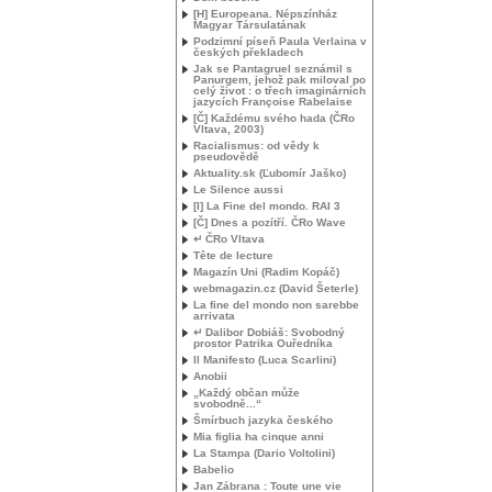
[H] Europeana. Népszínház
Magyar Társulatának
Podzimní píseň Paula Verlaina v
českých překladech
Jak se Pantagruel seznámil s
Panurgem, jehož pak miloval po
celý život : o třech imaginárních
jazycích Françoise Rabelaise
[Č] Každému svého hada (ČRo
Vltava, 2003)
Racialismus: od vědy k
pseudovědě
Aktuality.sk (Ľubomír Jaško)
Le Silence aussi
[I] La Fine del mondo.
RAI
3
[Č] Dnes a pozítří. ČRo Wave
↵ ČRo Vltava
Tête de lecture
Magazín Uni (Radim Kopáč)
webmagazin.cz (David Šeterle)
La fine del mondo non sarebbe
arrivata
↵ Dalibor Dobiáš: Svobodný
prostor Patrika Ouředníka
Il Manifesto (Luca Scarlini)
Anobii
„Každý občan může
svobodně...“
Šmírbuch jazyka českého
Mia figlia ha cinque anni
La Stampa (Dario Voltolini)
Babelio
Jan Zábrana : Toute une vie