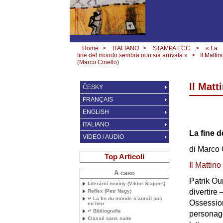
Home
>
ITALIANO
>
STAMPA ECC.
>
« La
fine del mondo sembra non sia arrivata »
>
Il Mattin
(Marco Ciriello)
Il Matt
ČESKY
FRANÇAIS
ENGLISH
ITALIANO
La fine 
VIDEO / AUDIO
di Marco 
Top Articoli
Il Mattino
A caso
Patrik Ou
Literární noviny (Viktor Šlajchrt)
divertire
Reflex (Petr Nagy)
↵ La fin du monde n’aurait pas
Ossession
eu lieu
↵ Bibliografie
personaggi
Classé sans suite