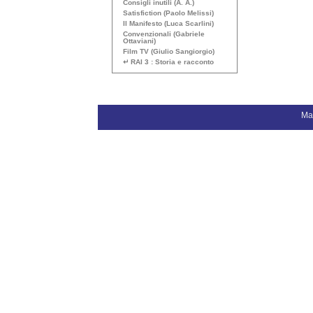
Consigli inutili (A. A.)
Satisfiction (Paolo Melissi)
Il Manifesto (Luca Scarlini)
Convenzionali (Gabriele
Ottaviani)
Film
TV
(Giulio Sangiorgio)
↵
RAI
3 : Storia e racconto
Ma