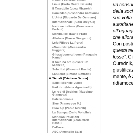
un consum
Linus (Carlo Mazza Galanti)
Il Tascabile (Luca Mirarchi)
della soc
Samizdat (Alessandro Catalano)
sua volta
L’Unità (Riccardo De Gennaro)
Internazionale (Alain Dreyfus)
autoritari
Nazione indiana (Francesco
Forlani)
all’uguag
Mangialibri (David Frati)
che allor
Alfabeta (Marco Giorgerini)
Left (Filippo La Porta)
Con postil
eSamizdat (Alessandro
questa te
Ruggera)
Glistatigenerali.com (Pasquale
fosse”
. C
Hamel)
Il Sole 24 ore (Cesare De
Ourednik,
Michelis)
giustifica
Solo libri (Giovanni Basile)
Lankelot (Simone Bottazzi)
mente, è a
Tiscali (Cristiano Sanna)
ridiamocel
@libi (Michele Lupo)
RaiLibro (Maria Agostinelli)
Le reti di Dedalus (Massimo
Giannotta)
Palermomania
Slec (Francesco M.)
Blow Up (Paolo Morelli)
La Stampa (Dario Voltolini)
Meridiani relazioni
internazionali (Jean-Marie
Rossi)
DeBaser
ABC
(Antonello Saiz)