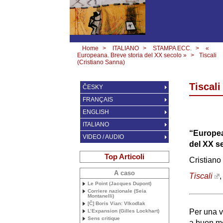
Home
>
ITALIANO
>
STAMPA ECC.
>
«
Europeana. Breve storia del XX secolo »
>
Tiscali
(Cristiano Sanna)
Tiscali
ČESKY
FRANÇAIS
ENGLISH
ITALIANO
“Europea
VIDEO / AUDIO
del
XX
se
Top Articoli
Cristian
A caso
Tiscali
,
Le Point (Jacques Dupont)
Corriere nazionale (Seia
Montanelli)
[Č] Boris Vian: Vlkodlak
Per una v
L’Expansion (Gilles Lockhart)
Sens critique
a buon m