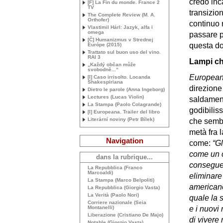
credo inc
[F] La Fin du monde. France 2
TV
transizio
The Complete Review (
M. A.
Orthofer)
continuo 
Vlastimil Hárl: Jazyk, alfa i
omega
passare pe
[Č] Humanizmus v Strednej
questa d
Európe (2015)
Trattato sul buon uso del vino.
RAI
3
Lampi ch
„Každý občan může
svobodně...“
Europea
[I] Caso irrisolto. Locanda
Shakespiriana
direzione
Dietro le parole (Anna Ingeborg)
Lectures (Lucas Violin)
saldament
La Stampa (Paolo Colagrande)
godibilis
[I] Europeana. Trailer del libro
Literární noviny (Petr Bílek)
che sembr
metà fra l
Navigation
come:
“Gl
come un c
dans la rubrique...
conseguen
La Repubblica (Franco
Marcoaldi)
eliminare 
La Stampa (Marco Belpoliti)
americano
La Repubblica (Giorgio Vasta)
La Verità (Paolo Nori)
quale la 
Corriere nazionale (Seia
Montanelli)
e i nuovi
Liberazione (Cristiano De Majo)
di vivere n
Notable (Giorgio Vasta)