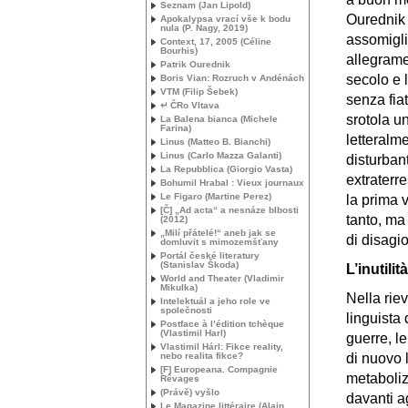
Seznam (Jan Lipold)
Ourednik 
Apokalypsa vrací vše k bodu
nula (P. Nagy, 2019)
assomigli
Context, 17, 2005 (Céline
Bourhis)
allegrame
Patrik Ourednik
secolo e 
Boris Vian: Rozruch v Andénách
VTM
(Filip Šebek)
senza fia
↵ ČRo Vltava
srotola u
La Balena bianca (Michele
Farina)
letteralm
Linus (Matteo B. Bianchi)
Linus (Carlo Mazza Galanti)
disturban
La Repubblica (Giorgio Vasta)
extraterr
Bohumil Hrabal : Vieux journaux
Le Figaro (Martine Perez)
la prima v
[Č] „Ad acta“ a nesnáze blbosti
tanto, ma
(2012)
„Milí přátelé!“ aneb jak se
di disagi
domluvit s mimozemšťany
Portál české literatury
(Stanislav Škoda)
L’inutilit
World and Theater (Vladimir
Mikulka)
Nella rie
Intelektuál a jeho role ve
společnosti
linguista
Postface à l’édition tchèque
(Vlastimil Harl)
guerre, le
Vlastimil Hárl: Fikce reality,
nebo realita fikce?
di nuovo l
[F] Europeana. Compagnie
metaboliz
Rêvages
(Právě) vyšlo
davanti ag
Le Magazine littéraire (Alain