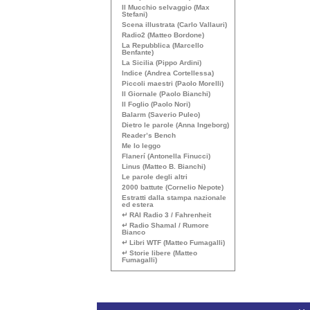
Il Mucchio selvaggio (Max
Stefani)
Scena illustrata (Carlo Vallauri)
Radio2 (Matteo Bordone)
La Repubblica (Marcello
Benfante)
La Sicilia (Pippo Ardini)
Indice (Andrea Cortellessa)
Piccoli maestri (Paolo Morelli)
Il Giornale (Paolo Bianchi)
Il Foglio (Paolo Nori)
Balarm (Saverio Puleo)
Dietro le parole (Anna Ingeborg)
Reader’s Bench
Me lo leggo
Flanerí (Antonella Finucci)
Linus (Matteo B. Bianchi)
Le parole degli altri
2000 battute (Cornelio Nepote)
Estratti dalla stampa nazionale
ed estera
↵
RAI
Radio 3 / Fahrenheit
↵ Radio Shamal / Rumore
Bianco
↵ Libri
WTF
(Matteo Fumagalli)
↵ Storie libere (Matteo
Fumagalli)