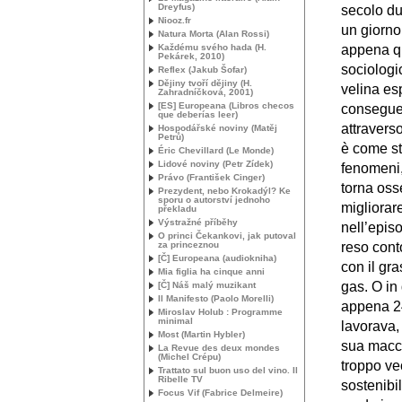
Dreyfus)
secolo du
Niooz.fr
un giorno,
Natura Morta (Alan Rossi)
Každému svého hada (H.
appena qu
Pekárek, 2010)
sociologic
Reflex (Jakub Šofar)
Dějiny tvoří dějiny (H.
velina esp
Zahradníčková, 2001)
[
ES
] Europeana (Libros checos
conseguen
que deberías leer)
attraverso
Hospodářské noviny (Matěj
Petrů)
è come str
Éric Chevillard (Le Monde)
Lidové noviny (Petr Zídek)
fenomeni,
Právo (František Cinger)
torna oss
Prezydent, nebo Krokadýl? Ke
sporu o autorství jednoho
migliorare
překladu
Výstražné příběhy
nell’epis
O princi Čekankovi, jak putoval
za princeznou
reso cont
[Č] Europeana (audiokniha)
con il gr
Mia figlia ha cinque anni
gas. O in
[Č] Náš malý muzikant
Il Manifesto (Paolo Morelli)
appena 24
Miroslav Holub : Programme
minimal
lavorava,
Most (Martin Hybler)
sua macch
La Revue des deux mondes
(Michel Crépu)
troppo ve
Trattato sul buon uso del vino. Il
Ribelle
TV
sostenibi
Focus Vif (Fabrice Delmeire)