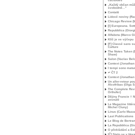
cactoïdes
„Každý občan mů
svobodně...“
Contatti
Lidové noviny (R
Chicago Review (M
[I] Europeana. Sot
Repubblica (Giorgi
Alfabeta (Marco Gi
Klíč je ve výčepu
[F] Classé sans su
Culture
The Notes Taken (
Shaw)
Salon (Vaclav Bel
Context (Jonathan 
I tempi sono matur
↵ ČT 2
Context (Jonathan 
Un aller-retour po
Alcofribas (Olga S
The Complete Rev
Orthofer)
Dějiny Francie † 
zesnulé
Le Magazine littér
Michel Cluny)
Linus (Carlo Mazza
Last Publications
Le Blog de Bertra
La Repubblica (Gio
O překládání a E
[Č] Stalo se v Hor