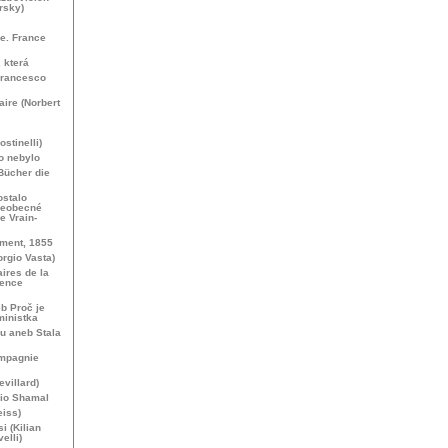
rsky)
de. France
, která
Francesco
aire (Norbert
stinelli)
lo nebylo
Bücher die
ostalo
šeobecné
e Vrain-
ment, 1855
rgio Vasta)
ires de la
rence
b Proč je
ministka
u aneb Stala
ompagnie
villard)
dio Shamal
iss)
i (Kilian
elli)