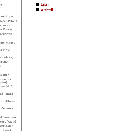
Libri
že
Articoli
adim Kopáč)
artin Riker)
terraneo
o Vasta)
orgerini)
ite. France
Devin Z.
ohradsky)
Bolton)
i
Bolton)
ur maître
pilar)
iew (
M. A.
Naší drahé
aire (Claude
 Galanti)
nd Tavernier
rgio Vasta)
skymácích
ažďovicích