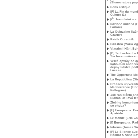
(Slunovratovy pap
Sens critique
[F] La Fin du mon
Culture (1)
[Č] Jsem letní noc
Nazione indiana (
Forlani)
La Quinzaine littér
Czarny)
Patrik Ourednik
RaiLibro (Maria Ago
Vlastimil Hárl: By
[D] Tschechische 
Sie lesen müssen
Velké chvály se d
kohoutům aneb v
dějiny lidstva podl
Lucase
The Opportune Mo
La Repubblica (Gio
Presses universita
Méditerranée (Flo
Pellegrini)
148 ran bičem ane
Bianca Bellová fe
Zločiny komunism
se chyba?
[F] Europeana. C
Apatride
Le Monde (Eric Che
[I] Europeana. Ra
Inforum (Tomáš We
[F] Le Silence auss
Rochat & Anne Sav