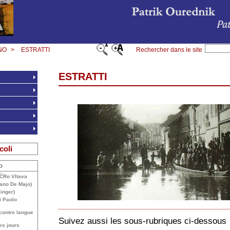
NO
>
ESTRATTI
Rechercher dans le site
ESTRATTI
coli
o
. ČRo Vltava
iano De Majo)
inger)
i Paolo
contre langue
Suivez aussi les sous-rubriques ci-dessous
es jours