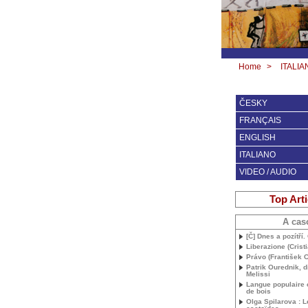
Home
>
ITALIA
ČESKY
FRANÇAIS
ENGLISH
ITALIANO
VIDEO / AUDIO
Top Arti
A cas
[Č] Dnes a pozítří
Liberazione (Crist
Právo (František C
Patrik Ourednik, d
Melissi
Langue populaire 
de bois
Olga Spilarova : L