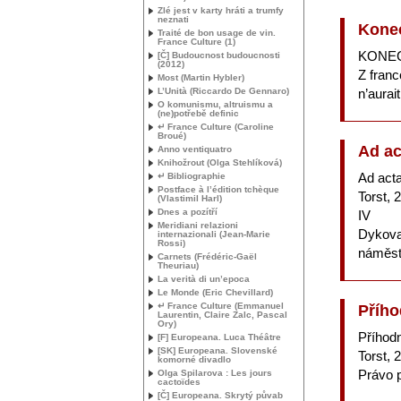
Zlé jest v karty hráti a trumfy
neznati
Konec
Traité de bon usage de vin.
France Culture (1)
KONE
[Č] Budoucnost budoucnosti
(2012)
Z franc
Most (Martin Hybler)
L’Unità (Riccardo De Gennaro)
n’aurai
O komunismu, altruismu a
(ne)potřebě definic
↵ France Culture (Caroline
Broué)
Ad ac
Anno ventiquatro
Knihožrout (Olga Stehlíková)
Ad act
↵ Bibliographie
Postface à l’édition tchèque
Torst, 
(Vlastimil Harl)
Dnes a pozítří
IV
Meridiani relazioni
Dykova
internazionali (Jean-Marie
Rossi)
náměst
Carnets (Frédéric-Gaël
Theuriau)
La verità di un’epoca
Le Monde (Eric Chevillard)
↵ France Culture (Emmanuel
Přího
Laurentin, Claire Zalc, Pascal
Ory)
Příhodn
[F] Europeana. Luca Théâtre
[
SK
] Europeana. Slovenské
Torst, 
komorné divadlo
Právo p
Olga Spilarova : Les jours
cactoïdes
[Č] Europeana. Skrytý půvab