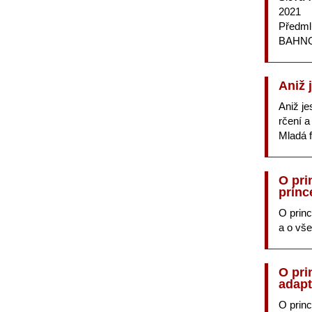
2021
Předm
BAHNO
Aniž 
Aniž je
rčení a
Mladá f
O pri
princ
O princ
a o vše
O pri
adapt
O princ