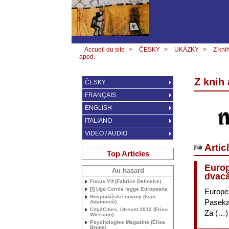
Accueil du site
>
ČESKY
>
UKÁZKY
>
Z kni
apod.
Z knih
ČESKY
FRANÇAIS
ENGLISH
ITALIANO
VIDEO / AUDIO
Artic
Top Articles
Europ
Au hasard
dvac
Focus Vif (Fabrice Delmeire)
[I] Ugo Cornia legge Europeana
Europe
Hospodářské noviny (Ivan
Paseka,
Adamovič)
City2Cities, Utrecht 2012 (Friso
Za (…)
Wiersum)
Psychologies Magazine (Élisa
Brune)