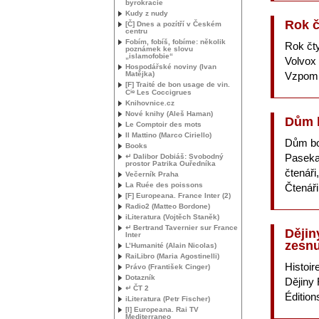
byrokracie
Kudy z nudy
Rok č
[Č] Dnes a pozítří v Českém
centru
Fobím, fobíš, fobíme: několik
Rok čt
poznámek ke slovu
„islamofobie“
Volvox
Hospodářské noviny (Ivan
Matějka)
Vzpomí
[F] Traité de bon usage de vin.
ie
C
Les Coccigrues
Knihovnice.cz
Nové knihy (Aleš Haman)
Dům 
Le Comptoir des mots
Il Mattino (Marco Ciriello)
Dům b
Books
Paseka
↵ Dalibor Dobiáš: Svobodný
prostor Patrika Ouředníka
čtenáři
Večerník Praha
La Ruée des poissons
Čtenáři
[F] Europeana. France Inter (2)
Radio2 (Matteo Bordone)
iLiteratura (Vojtěch Staněk)
↵ Bertrand Tavernier sur France
Dějin
Inter
zesnu
L’Humanité (Alain Nicolas)
RaiLibro (Maria Agostinelli)
Histoir
Právo (František Cinger)
Dotazník
Dějiny 
↵ ČT 2
Édition
iLiteratura (Petr Fischer)
[I] Europeana. Rai
TV
Mediterraneo