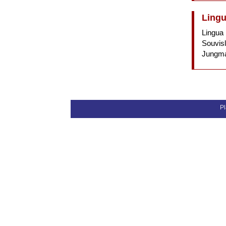
Lingu
Lingua 
Souvis
Jungma
Pl