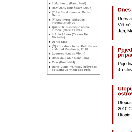
Il Manifesto (Paolo Nori)
Host Jany Klusákové (2007)
Dnes 
[F] La Fin du monde. Radio
Béton
Dnes a 
[F] Les livres tchèques
incontournables
Větrné
Quand le burlesque côtoie
Jan, Ma
l’ironie (Marika Piva)
Il Sole 24 ore (Cesare De
Michelis)
Deník Sme
[Č] Příhodná chvíle. Petr Kubes
Pojed
a Michal Przebinda, 2018
přípa
Lectures (Lucas Violin)
Blow Up (Fabio Donalisio)
Tvar (Emil Hakl)
Pojedná
Boris Vian: Praktický průvodce
& usta
po Saint-Germain-des-Prés
Utopu
ostr
Utopus 
2010 Co
Utopie 