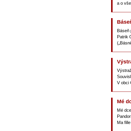
a o vše
Báseň
Báseň 
Patrik
(„Básně
Výstr
Výstra
Souvisl
V obci 
Mé dce
Mé dceř
Pandora
Ma fill