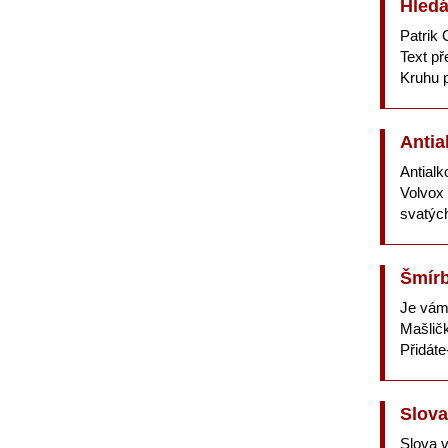
Hledá
Patrik 
Text p
Kruhu p
Antia
Antialk
Volvox 
svatýc
Šmírb
Je vám
Mašlič
Přidáte
Slova
Slova 