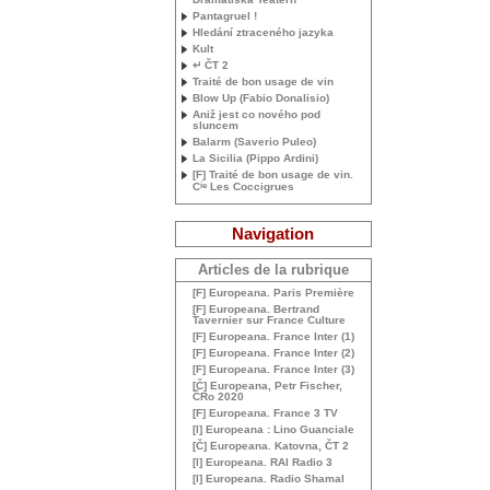
Pantagruel !
Hledání ztraceného jazyka
Kult
↵ ČT 2
Traité de bon usage de vin
Blow Up (Fabio Donalisio)
Aniž jest co nového pod
sluncem
Balarm (Saverio Puleo)
La Sicilia (Pippo Ardini)
[F] Traité de bon usage de vin.
ie
C
Les Coccigrues
Navigation
Articles de la rubrique
[F] Europeana. Paris Première
[F] Europeana. Bertrand
Tavernier sur France Culture
[F] Europeana. France Inter (1)
[F] Europeana. France Inter (2)
[F] Europeana. France Inter (3)
[Č] Europeana, Petr Fischer,
ČRo 2020
[F] Europeana. France 3
TV
[I] Europeana : Lino Guanciale
[Č] Europeana. Katovna, ČT 2
[I] Europeana.
RAI
Radio 3
[I] Europeana. Radio Shamal