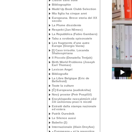
Classé sans suite
Bibliographie
Mudd Up Book Clubb Selection
Mia figlia ha cinque anni
Europeana. Breve storia del
XX
secolo
La Plume dissidente
Respekt (Jan Němec)
La Repubblica (Fabio Gambaro)
Tabu a svoboda spisovatele
Les fragments d’une autre
Europe (Giorgio Vasta)
[I] Caso irrisolto. Locanda
Shakespiriana
Il Piccolo (Donatella Tretjak)
Birth World Problems (Joseph
Earl Thomas)
Lexicon Angel
Bibliografie
La Libre Belgique (Eric de
Bellefroid)
Toute la culture
[Č] Europeana (audiokniha)
Nový prostor (Petr Pospíšil)
Encyklopedie neexaktních věd
čili usilovnou prací k nicotě
Estratti dalla stampa nazionale
ed estera
Patrik Ourednik
Le Silence aussi
Babelio (2)
Internazionale (Alain Dreyfus)
«
Europeana
» et la poussière