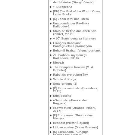
de l’Histoire (Giorgio Vasta)
↵ Europeana
[
EN
] The End of the World. Open
Letter Books
[Č] Jsem letní noc, která
Una poesia per Pavlínka
Kalivodová
Stalo se třetího dne aneb Kdo
zemřel, ten žil
↵ [Č] Státní cena za literaturu
François Rabelais:
Pantagruelská pranostyka
Bohumil Hrabal : Vieux journaux
Za svobodu myšlení (K.
Kadlecová, 2018)
Niooz.fr
The Complete Rewiev (
M. A.
Orthofer)
Rabelais pro puberťáky
Velluto di Praga
Sens critique (1)
[Č] Exil a samizdat (Bratislava,
2015)
Dům bosého
eSamizdat (Alessandro
Ruggera)
eastwest.eu (Orlando Trinchi,
2017)
[F] Europeana. Théâtre des
Martyrs
Respekt (Viktor Šlajchrt)
Lidové noviny (Dieter Breuers)
[S] Europeana. Kungliga
Dramatiska Teatern