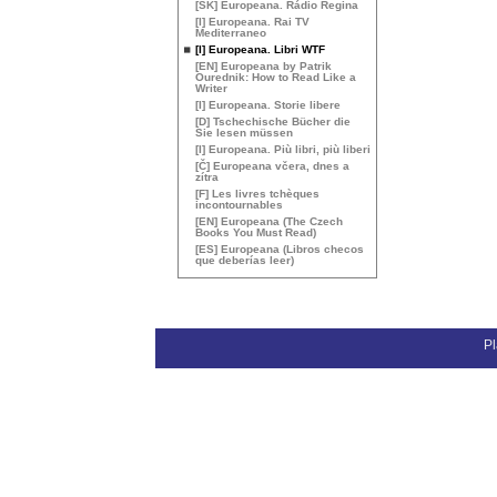
[
SK
] Europeana. Rádio Regina
[I] Europeana. Rai
TV
Mediterraneo
[I] Europeana. Libri
WTF
[
EN
] Europeana by Patrik
Ourednik: How to Read Like a
Writer
[I] Europeana. Storie libere
[D] Tschechische Bücher die
Sie lesen müssen
[I] Europeana. Più libri, più liberi
[Č] Europeana včera, dnes a
zítra
[F] Les livres tchèques
incontournables
[
EN
] Europeana (The Czech
Books You Must Read)
[
ES
] Europeana (Libros checos
que deberías leer)
Pl