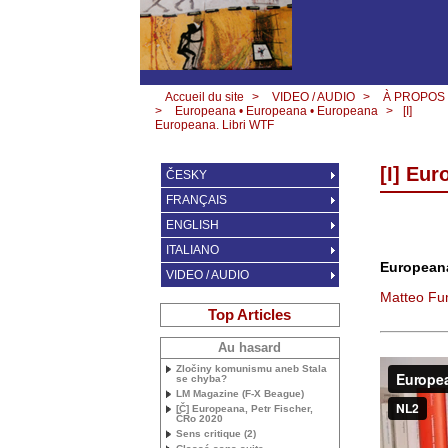
Accueil du site
>
VIDEO / AUDIO
>
À PROPOS
>
Europeana • Europeana • Europeana
>
[I]
Europeana. Libri
WTF
[I] Eur
ČESKY
FRANÇAIS
ENGLISH
ITALIANO
Europeana
VIDEO / AUDIO
Matteo Fu
Top Articles
Au hasard
Zločiny komunismu aneb Stala
se chyba?
LM
Magazine (F-X Beague)
[Č] Europeana, Petr Fischer,
ČRo 2020
Sens critique (2)