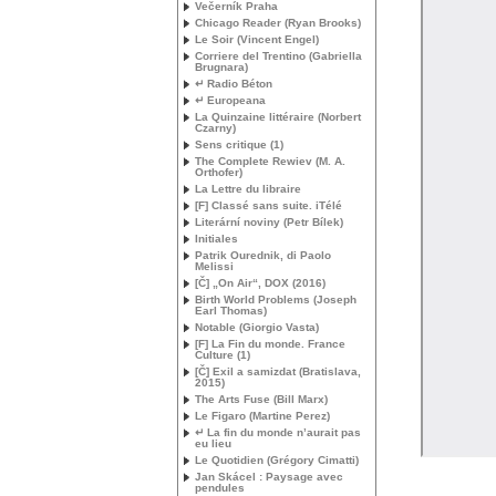
Večerník Praha
Chicago Reader (Ryan Brooks)
Le Soir (Vincent Engel)
Corriere del Trentino (Gabriella
Brugnara)
↵ Radio Béton
↵ Europeana
La Quinzaine littéraire (Norbert
Czarny)
Sens critique (1)
The Complete Rewiev (
M. A.
Orthofer)
La Lettre du libraire
[F] Classé sans suite. iTélé
Literární noviny (Petr Bílek)
Initiales
Patrik Ourednik, di Paolo
Melissi
[Č] „On Air“,
DOX
(2016)
Birth World Problems (Joseph
Earl Thomas)
Notable (Giorgio Vasta)
[F] La Fin du monde. France
Culture (1)
[Č] Exil a samizdat (Bratislava,
2015)
The Arts Fuse (Bill Marx)
Le Figaro (Martine Perez)
↵ La fin du monde n’aurait pas
eu lieu
Le Quotidien (Grégory Cimatti)
Jan Skácel : Paysage avec
pendules