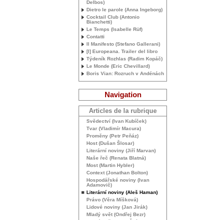
Delbos)
Dietro le parole (Anna Ingeborg)
Cocktail Club (Antonio
Bianchetti)
Le Temps (Isabelle Rüf)
Contatti
Il Manifesto (Stefano Gallerani)
[I] Europeana. Trailer del libro
Týdeník Rozhlas (Radim Kopáč)
Le Monde (Eric Chevillard)
Boris Vian: Rozruch v Andénách
Navigation
Articles de la rubrique
Svědectví (Ivan Kubíček)
Tvar (Vladimír Macura)
Proměny (Petr Peňáz)
Host (Dušan Šlosar)
Literární noviny (Jiří Marvan)
Naše řeč (Renata Blatná)
Most (Martin Hybler)
Context (Jonathan Bolton)
Hospodářské noviny (Ivan
Adamovič)
Literární noviny (Aleš Haman)
Právo (Věra Míšková)
Lidové noviny (Jan Jirák)
Mladý svět (Ondřej Bezr)