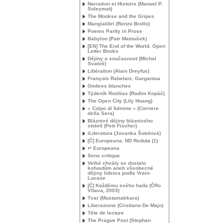
Narration et Histoire (Manuel P.
Soleymat)
The Mookse and the Gripes
Mangialibri (Renzo Brollo)
Poems Partly in Prose
Babylon (Patr Matoušek)
[
EN
] The End of the World. Open
Letter Books
Dějiny a současnost (Michal
Svatoš)
Libération (Alain Dreyfus)
François Rabelais: Gargantua
Ombres blanches
Týdeník Rozhlas (Radim Kopáč)
The Open City (Lily Hoang)
« Colpo di fulmine » (Corriere
della Sera)
Bláznivé dějiny bláznivého
století (Petr Fischer)
iLiteratura (Jovanka Šotolová)
[Č] Europeana.
ND
Reduta (1)
↵ Europeana
Sens critique
Velké chvály se dostalo
kohoutům aneb všeobecné
dějiny lidstva podle Vrain-
Lucase
[Č] Každému svého hada (ČRo
Vltava, 2003)
Tvar (Mustamakkara)
Liberazione (Cristiano De Majo)
Tête de lecture
The Prague Post (Stephan