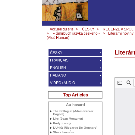
Accueil du site
>
ČESKY
>
RECENZE A SPOL.
>
» Šmírbuch jazyka českého «
>
Literární noviny
(Aleš Haman)
Literá
ČESKY
FRANÇAIS
ENGLISH
ITALIANO
VIDEO / AUDIO
Top Articles
Au hasard
The Collagist (Adam Parker
Cogbill)
Lire (Jean Montenot)
Kudy z nudy
L’Unità (Riccardo De Gennaro)
Sláva hovnům