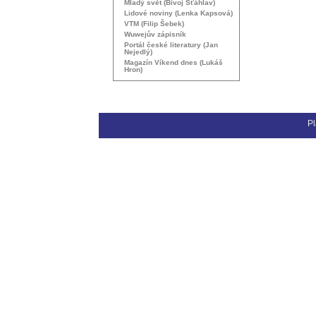
Mladý svět (Bivoj Šťáhlav)
Lidové noviny (Lenka Kapsová)
VTM
(Filip Šebek)
Wuwejův zápisník
Portál české literatury (Jan
Nejedlý)
Magazín Víkend dnes (Lukáš
Hron)
Pl