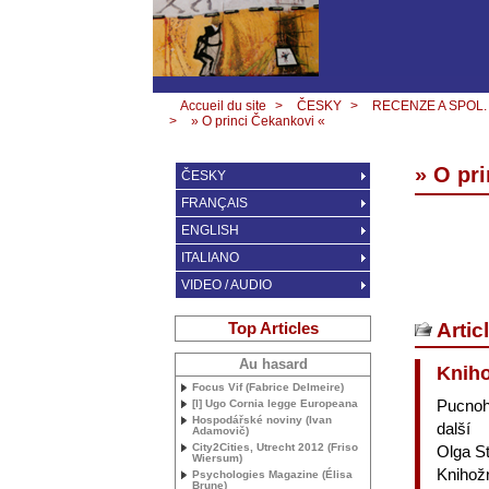
Accueil du site
>
ČESKY
>
RECENZE A SPOL.
>
» O princi Čekankovi «
» O pr
ČESKY
FRANÇAIS
ENGLISH
ITALIANO
VIDEO / AUDIO
Top Articles
Artic
Au hasard
Kniho
Focus Vif (Fabrice Delmeire)
Pucnoh
[I] Ugo Cornia legge Europeana
Hospodářské noviny (Ivan
další
Adamovič)
City2Cities, Utrecht 2012 (Friso
Olga S
Wiersum)
Knihožr
Psychologies Magazine (Élisa
Brune)