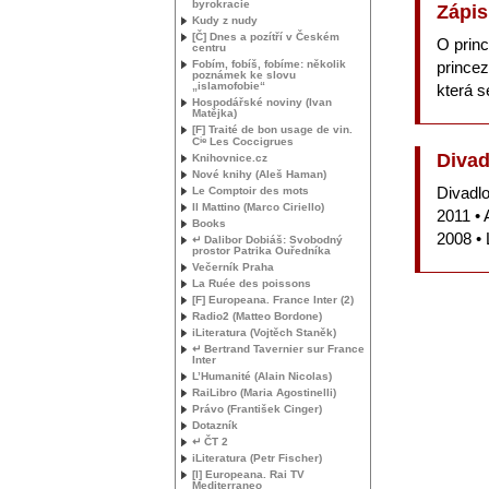
byrokracie
Zápis
Kudy z nudy
[Č] Dnes a pozítří v Českém
O princ
centru
Fobím, fobíš, fobíme: několik
princez
poznámek ke slovu
„islamofobie“
která 
Hospodářské noviny (Ivan
Matějka)
[F] Traité de bon usage de vin.
ie
C
Les Coccigrues
Divad
Knihovnice.cz
Nové knihy (Aleš Haman)
Divadl
Le Comptoir des mots
Il Mattino (Marco Ciriello)
2011 • 
Books
2008 • 
↵ Dalibor Dobiáš: Svobodný
prostor Patrika Ouředníka
Večerník Praha
La Ruée des poissons
[F] Europeana. France Inter (2)
Radio2 (Matteo Bordone)
iLiteratura (Vojtěch Staněk)
↵ Bertrand Tavernier sur France
Inter
L’Humanité (Alain Nicolas)
RaiLibro (Maria Agostinelli)
Právo (František Cinger)
Dotazník
↵ ČT 2
iLiteratura (Petr Fischer)
[I] Europeana. Rai
TV
Mediterraneo