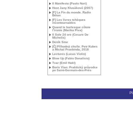
Il Manifesto (Paolo Nori)
Host Jany Klusákové (2007)
[F] La Fin du monde. Radio
Béton
[F] Les livres tchèques
incontournables
Quand le burlesque côtoie
l’ironie (Marika Piva)
Il Sole 24 ore (Cesare De
Michelis)
Deník Sme
[Č] Příhodná chvíle. Petr Kubes
a Michal Przebinda, 2018
Lectures (Lucas Violin)
Blow Up (Fabio Donalisio)
Tvar (Emil Hakl)
Boris Vian: Praktický průvodce
po Saint-Germain-des-Prés
Pl