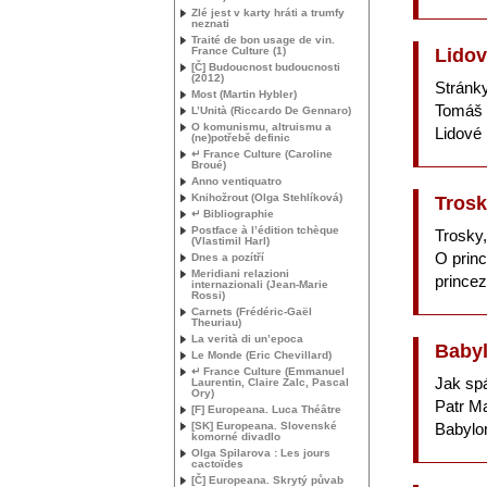
Zlé jest v karty hráti a trumfy
neznati
Traité de bon usage de vin.
France Culture (1)
Lidov
[Č] Budoucnost budoucnosti
(2012)
Stránky
Most (Martin Hybler)
Tomáš
L’Unità (Riccardo De Gennaro)
O komunismu, altruismu a
Lidové
(ne)potřebě definic
↵ France Culture (Caroline
Broué)
Anno ventiquatro
Knihožrout (Olga Stehlíková)
Tros
↵ Bibliographie
Postface à l’édition tchèque
Trosky,
(Vlastimil Harl)
O princ
Dnes a pozítří
Meridiani relazioni
princez
internazionali (Jean-Marie
Rossi)
Carnets (Frédéric-Gaël
Theuriau)
La verità di un’epoca
Babyl
Le Monde (Eric Chevillard)
↵ France Culture (Emmanuel
Jak sp
Laurentin, Claire Zalc, Pascal
Ory)
Patr M
[F] Europeana. Luca Théâtre
[
SK
] Europeana. Slovenské
Babylo
komorné divadlo
Olga Spilarova : Les jours
cactoïdes
[Č] Europeana. Skrytý půvab