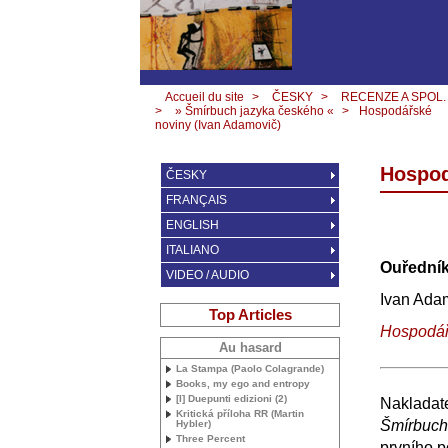
Accueil du site
>
ČESKY
>
RECENZE A SPOL.
>
» Šmírbuch jazyka českého «
>
Hospodářské
noviny (Ivan Adamovič)
Hospod
ČESKY
FRANÇAIS
ENGLISH
ITALIANO
Ouředník
VIDEO / AUDIO
Ivan Ada
Top Articles
Hospodář
Au hasard
La Stampa (Paolo Colagrande)
Books, my ego and entropy
[I] Duepunti edizioni (2)
Nakladate
Kritická příloha
RR
(Martin
Šmírbuch
Hybler)
Three Percent
prvního p