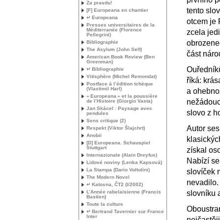
Za pravdu!
tento slo
[F] Europeana en chantier
↵ Europeana
otcem je 
Presses universitaires de la
Méditerranée (Florence
zcela jed
Pellegrini)
obrozenec
Bibliographie
The Asylum (John Self)
část národ
American Book Review (Ben
Greenman)
Ouředníků
↵ Bibliographie
Vitisphère (Michel Remondat)
říká: krá
Postface à l’édition tchèque
(Vlastimil Harl)
a ohebnos
«
Europeana
» et la poussière
nežádoucí
de l’Histoire (Giorgio Vasta)
Jan Skácel : Paysage avec
slovo z h
pendules
Sens critique (2)
Autor sesb
Respekt (Viktor Šlajchrt)
Anobii
klasických
[D] Europeana. Schauspiel
Stuttgart
získal os
Internazionale (Alain Dreyfus)
Nabízí se
Lidové noviny (Lenka Kapsová)
La Stampa (Dario Voltolini)
slovíček 
The Modern Novel
nevadilo
↵ Katovna, ČT2 (I/2002)
L’Année rabelaisienne (Francis
slovníku 
Bastien)
Toute la culture
Oboustran
↵ Bertrand Tavernier sur France
Inter
nejčastěj