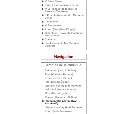
↵ Case Closed
Paměť a přepisování dějin
↵ Le conseil de lecture de
Bertrand Tavernier
Il Piccolo (Alessandro Mezzena
Lona)
L’Humanité
↵ Europeana
Právo (František Cinger)
Galantnost, nová oběť politické
korektnosti
Contacts
Les Inrockuptibles (Fabrice
Gabriel)
Navigation
Articles de la rubrique
Svědectví (Ivan Kubíček)
Tvar (Vladimír Macura)
Proměny (Petr Peňáz)
Host (Dušan Šlosar)
Literární noviny (Jiří Marvan)
Naše řeč (Renata Blatná)
Most (Martin Hybler)
Context (Jonathan Bolton)
Hospodářské noviny (Ivan
Adamovič)
Literární noviny (Aleš Haman)
Právo (Věra Míšková)