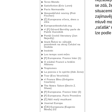
Terzo Mondo
se zdá, ž
Satisfiction (Eric Loret)
Paris Normandie
situacemi
Hospodářské noviny (Petr
Fischer)
zajímavěj
[Č] Europeana včera, dnes a
mluvě mo
zítra
Europeanbookclub.org
„raťafák“
↵ [F] Gérard Berréby parle de
Patrik Ourednik
lze podle 
Portál české literatury (Jan
Nejedlý)
Aneb Řekni to: několik
poznámek na okraj Čekání na
Godota
Instinkt
Les temps sont mûrs
[F] Europeana. France Inter (1)
O zrádné Francii a hrdém
Albionu
Tropismes
La poesia e lo spirito (Ade Zeno)
Tvar (Eva Veselská)
↵ France Bleu (Grégoire
Courtois)
The Notes Taken (Devin Z.
Shaw)
[F] Europeana. France Inter (3)
[F] Europeana. Paris Première
[Č] Náš malý muzikant
Journal Europa
[Č/E] Europeana (Eugenic
Minds) 2/2