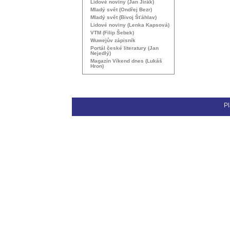
Lidové noviny (Jan Jirák)
Mladý svět (Ondřej Bezr)
Mladý svět (Bivoj Šťáhlav)
Lidové noviny (Lenka Kapsová)
VTM
(Filip Šebek)
Wuwejův zápisník
Portál české literatury (Jan
Nejedlý)
Magazín Víkend dnes (Lukáš
Hron)
Pl