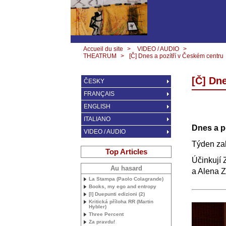
Accueil du site
>
VIDEO / AUDIO
>
THEATRUM
>
[Č] Dnes a pozítří v Českém centru
[Č] Dn
ČESKY
FRANÇAIS
ENGLISH
ITALIANO
Dnes a po
VIDEO / AUDIO
Týden zah
Top Articles
Účinkují
Au hasard
a Alena 
La Stampa (Paolo Colagrande)
Books, my ego and entropy
[I] Duepunti edizioni (2)
Kritická příloha
RR
(Martin
Hybler)
Three Percent
Za pravdu!