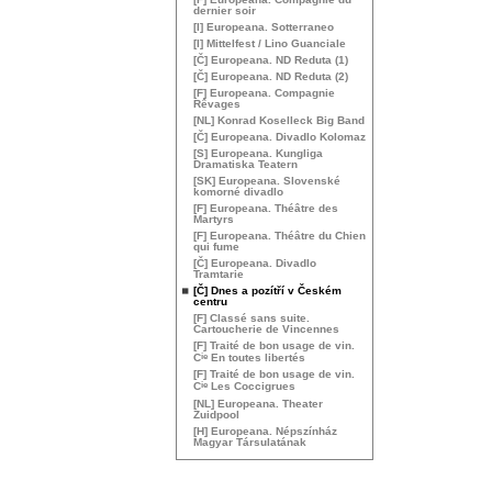
dernier soir
[I] Europeana. Sotterraneo
[I] Mittelfest / Lino Guanciale
[Č] Europeana.
ND
Reduta (1)
[Č] Europeana.
ND
Reduta (2)
[F] Europeana. Compagnie
Rêvages
[
NL
] Konrad Koselleck Big Band
[Č] Europeana. Divadlo Kolomaz
[S] Europeana. Kungliga
Dramatiska Teatern
[
SK
] Europeana. Slovenské
komorné divadlo
[F] Europeana. Théâtre des
Martyrs
[F] Europeana. Théâtre du Chien
qui fume
[Č] Europeana. Divadlo
Tramtarie
[Č] Dnes a pozítří v Českém
centru
[F] Classé sans suite.
Cartoucherie de Vincennes
[F] Traité de bon usage de vin.
ie
C
En toutes libertés
[F] Traité de bon usage de vin.
ie
C
Les Coccigrues
[
NL
] Europeana. Theater
Zuidpool
[H] Europeana. Népszínház
Magyar Társulatának