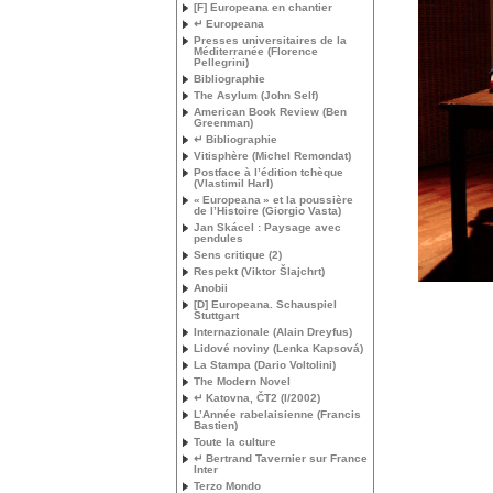
[F] Europeana en chantier
↵ Europeana
Presses universitaires de la
Méditerranée (Florence
Pellegrini)
Bibliographie
The Asylum (John Self)
American Book Review (Ben
Greenman)
↵ Bibliographie
Vitisphère (Michel Remondat)
Postface à l’édition tchèque
(Vlastimil Harl)
«
Europeana
» et la poussière
de l’Histoire (Giorgio Vasta)
Jan Skácel : Paysage avec
pendules
Sens critique (2)
Respekt (Viktor Šlajchrt)
Anobii
[D] Europeana. Schauspiel
Stuttgart
Internazionale (Alain Dreyfus)
Lidové noviny (Lenka Kapsová)
La Stampa (Dario Voltolini)
The Modern Novel
↵ Katovna, ČT2 (I/2002)
L’Année rabelaisienne (Francis
Bastien)
Toute la culture
↵ Bertrand Tavernier sur France
Inter
Terzo Mondo