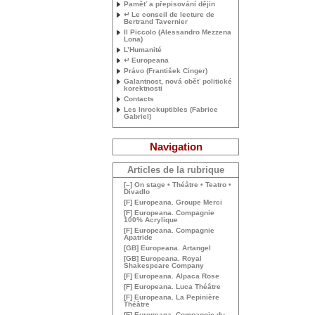
Paměť a přepisování dějin
↵ Le conseil de lecture de
Bertrand Tavernier
Il Piccolo (Alessandro Mezzena
Lona)
L’Humanité
↵ Europeana
Právo (František Cinger)
Galantnost, nová oběť politické
korektnosti
Contacts
Les Inrockuptibles (Fabrice
Gabriel)
Navigation
Articles de la rubrique
[–] On stage • Théâtre • Teatro •
Divadlo
[F] Europeana. Groupe Merci
[F] Europeana. Compagnie
100% Acrylique
[F] Europeana. Compagnie
Apatride
[
GB
] Europeana. Artangel
[
GB
] Europeana. Royal
Shakespeare Company
[F] Europeana. Alpaca Rose
[F] Europeana. Luca Théâtre
[F] Europeana. La Pepinière
Théâtre
[F] Europeana. Compagnie du