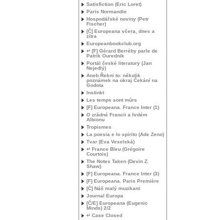
Satisfiction (Eric Loret)
Paris Normandie
Hospodářské noviny (Petr
Fischer)
[Č] Europeana včera, dnes a
zítra
Europeanbookclub.org
↵ [F] Gérard Berréby parle de
Patrik Ourednik
Portál české literatury (Jan
Nejedlý)
Aneb Řekni to: několik
poznámek na okraj Čekání na
Godota
Instinkt
Les temps sont mûrs
[F] Europeana. France Inter (1)
O zrádné Francii a hrdém
Albionu
Tropismes
La poesia e lo spirito (Ade Zeno)
Tvar (Eva Veselská)
↵ France Bleu (Grégoire
Courtois)
The Notes Taken (Devin Z.
Shaw)
[F] Europeana. France Inter (3)
[F] Europeana. Paris Première
[Č] Náš malý muzikant
Journal Europa
[Č/E] Europeana (Eugenic
Minds) 2/2
↵ Case Closed