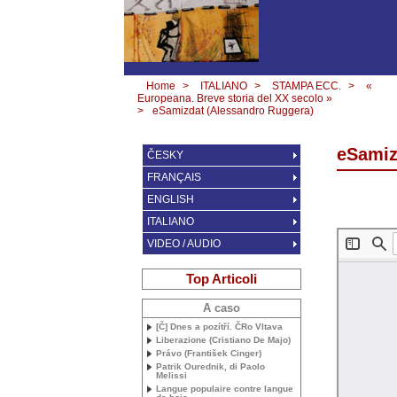
Home
>
ITALIANO
>
STAMPA ECC.
>
«
Europeana. Breve storia del XX secolo »
>
eSamizdat (Alessandro Ruggera)
eSamiz
ČESKY
FRANÇAIS
ENGLISH
ITALIANO
VIDEO / AUDIO
Top Articoli
A caso
[Č] Dnes a pozítří. ČRo Vltava
Liberazione (Cristiano De Majo)
Právo (František Cinger)
Patrik Ourednik, di Paolo
Melissi
Langue populaire contre langue