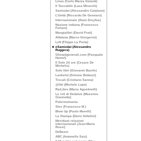
Linus (Carlo Mazza Galanti)
Il Tascabile (Luca Mirarchi)
Samizdat (Alessandro Catalano)
L’Unità (Riccardo De Gennaro)
Internazionale (Alain Dreyfus)
Nazione indiana (Francesco
Forlani)
Mangialibri (David Frati)
Alfabeta (Marco Giorgerini)
Left (Filippo La Porta)
eSamizdat (Alessandro
Ruggera)
Glistatigenerali.com (Pasquale
Hamel)
Il Sole 24 ore (Cesare De
Michelis)
Solo libri (Giovanni Basile)
Lankelot (Simone Bottazzi)
Tiscali (Cristiano Sanna)
@libi (Michele Lupo)
RaiLibro (Maria Agostinelli)
Le reti di Dedalus (Massimo
Giannotta)
Palermomania
Slec (Francesco M.)
Blow Up (Paolo Morelli)
La Stampa (Dario Voltolini)
Meridiani relazioni
internazionali (Jean-Marie
Rossi)
DeBaser
ABC
(Antonello Saiz)