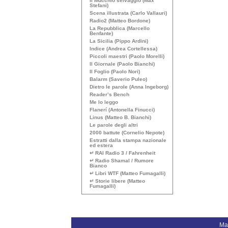
Il Mucchio selvaggio (Max
Stefani)
Scena illustrata (Carlo Vallauri)
Radio2 (Matteo Bordone)
La Repubblica (Marcello
Benfante)
La Sicilia (Pippo Ardini)
Indice (Andrea Cortellessa)
Piccoli maestri (Paolo Morelli)
Il Giornale (Paolo Bianchi)
Il Foglio (Paolo Nori)
Balarm (Saverio Puleo)
Dietro le parole (Anna Ingeborg)
Reader’s Bench
Me lo leggo
Flanerí (Antonella Finucci)
Linus (Matteo B. Bianchi)
Le parole degli altri
2000 battute (Cornelio Nepote)
Estratti dalla stampa nazionale
ed estera
↵
RAI
Radio 3 / Fahrenheit
↵ Radio Shamal / Rumore
Bianco
↵ Libri
WTF
(Matteo Fumagalli)
↵ Storie libere (Matteo
Fumagalli)
Ma