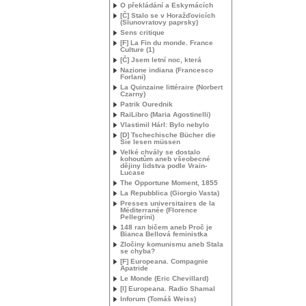
O překládání a Eskymácích
[Č] Stalo se v Horažďovicích
(Slunovratovy paprsky)
Sens critique
[F] La Fin du monde. France
Culture (1)
[Č] Jsem letní noc, která
Nazione indiana (Francesco
Forlani)
La Quinzaine littéraire (Norbert
Czarny)
Patrik Ourednik
RaiLibro (Maria Agostinelli)
Vlastimil Hárl: Bylo nebylo
[D] Tschechische Bücher die
Sie lesen müssen
Velké chvály se dostalo
kohoutům aneb všeobecné
dějiny lidstva podle Vrain-
Lucase
The Opportune Moment, 1855
La Repubblica (Giorgio Vasta)
Presses universitaires de la
Méditerranée (Florence
Pellegrini)
148 ran bičem aneb Proč je
Bianca Bellová feministka
Zločiny komunismu aneb Stala
se chyba?
[F] Europeana. Compagnie
Apatride
Le Monde (Eric Chevillard)
[I] Europeana. Radio Shamal
Inforum (Tomáš Weiss)