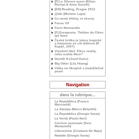
[F] Le Silence aussi (Kilian
Rochat & Anne Savelli)
[
EN
] Reading, Prague 2012
@libi (Michele Lupo)
Co nemá trhliny, ni skvrny
Focus Vif
Paris Normandie
[F] Europeana. Théâtre du Chien
qui fume
Česká kritika je letory tragické
a humorem se cítí dotčena (R.
Kopáč, 2007)
Vlastimil Hárl: Fikce reality,
nebo realita fikce?
Denník N (Jozef Kuric)
Big Other (Lily Hoang)
Válka na Ukrajině a (ne)užitečné
psaní
Navigation
dans la rubrique...
La Repubblica (Franco
Marcoaldi)
La Stampa (Marco Belpoliti)
La Repubblica (Giorgio Vasta)
La Verità (Paolo Nori)
Corriere nazionale (Seia
Montanelli)
Liberazione (Cristiano De Majo)
Notable (Giorgio Vasta)