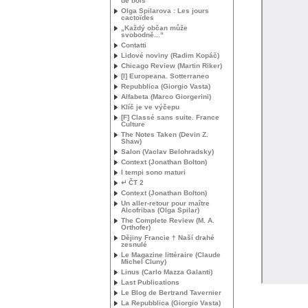
de bois
Olga Spilarova : Les jours
cactoïdes
„Každý občan může
svobodně...“
Contatti
Lidové noviny (Radim Kopáč)
Chicago Review (Martin Riker)
[I] Europeana. Sotterraneo
Repubblica (Giorgio Vasta)
Alfabeta (Marco Giorgerini)
Klíč je ve výčepu
[F] Classé sans suite. France
Culture
The Notes Taken (Devin Z.
Shaw)
Salon (Vaclav Belohradsky)
Context (Jonathan Bolton)
I tempi sono maturi
↵ ČT 2
Context (Jonathan Bolton)
Un aller-retour pour maître
Alcofribas (Olga Spilar)
The Complete Review (
M. A.
Orthofer)
Dějiny Francie † Naší drahé
zesnulé
Le Magazine littéraire (Claude
Michel Cluny)
Linus (Carlo Mazza Galanti)
Last Publications
Le Blog de Bertrand Tavernier
La Repubblica (Giorgio Vasta)