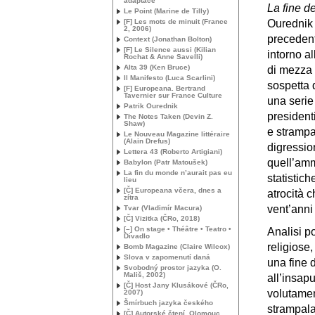
adaptace
La fine d
Le Point (Marine de Tilly)
[F] Les mots de minuit (France
Ourednik 
2, 2006)
preceden
Context (Jonathan Bolton)
[F] Le Silence aussi (Kilian
intorno a
Rochat & Anne Savelli)
Alta 39 (Ken Bruce)
di mezza e
Il Manifesto (Luca Scarlini)
sospetta 
[F] Europeana. Bertrand
Tavernier sur France Culture
una serie 
Patrik Ourednik
president
The Notes Taken (Devin Z.
Shaw)
e strampal
Le Nouveau Magazine littéraire
(Alain Drefus)
digressio
Lettera 43 (Roberto Artigiani)
quell’amma
Babylon (Patr Matoušek)
La fin du monde n’aurait pas eu
statistich
lieu
[Č] Europeana včera, dnes a
atrocità c
zítra
vent’anni
Tvar (Vladimír Macura)
[Č] Vizitka (ČRo, 2018)
[–] On stage • Théâtre • Teatro •
Analisi po
Divadlo
religiose,
Bomb Magazine (Claire Wilcox)
Slova v zapomenutí daná
una fine 
Svobodný prostor jazyka (O.
Mališ, 2002)
all’insapu
[Č] Host Jany Klusákové (ČRo,
volutament
2007)
Šmírbuch jazyka českého
strampala
[Č] Autorské čtení, Olomouc