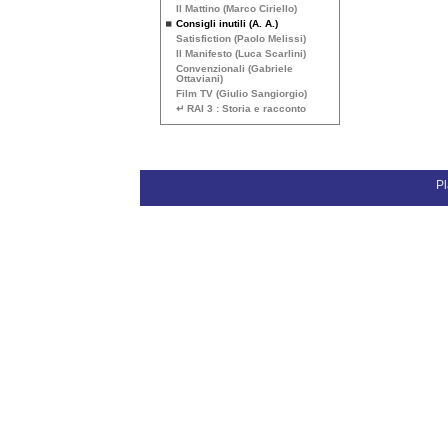
Il Mattino (Marco Ciriello)
Consigli inutili (A. A.)
Satisfiction (Paolo Melissi)
Il Manifesto (Luca Scarlini)
Convenzionali (Gabriele
Ottaviani)
Film
TV
(Giulio Sangiorgio)
↵
RAI
3 : Storia e racconto
Pl