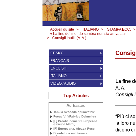
Accueil du site
>
ITALIANO
>
STAMPA ECC.
>
« La fine del mondo sembra non sia arrivata »
>
Consigli inutili (A. A.)
Consigl
ČESKY
FRANÇAIS
ENGLISH
ITALIANO
La fine 
VIDEO / AUDIO
A. A.
Consigli in
Top Articles
Au hasard
Tabu a svoboda spisovatele
“Più ci so
Focus Vif (Fabrice Delmeire)
[F] Prochainement Europeana
la loro nul
(Groupe Merci)
[F] Europeana. Alpaca Rose
dicono ci
Divadelní a rozhlasové