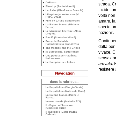
DeBaser
strada. C
Blow Up (Paolo Morelli)
lucide, p
Lankelot (Gianfranco Franchi)
Literatura je volání ven (M.
volta non 
Petrů, 2012)
amare, la 
Film
TV
(Giulio Sangiorgio)
La Balena bianca (Michele
specie um
Farina)
Le Magazine littéraire (Alain
nazioni”.
Dreyfus)
Pasáž (Stanislav Mikeš)
Continuer
François Rabelais:
Pantagruelská pranostyka
dalla pen
The Mookse and the Gripes
vivace. 
[I] Europeana. Sotterraneo
Una poesia per Pavlínka
sensazio
Kalivodová
Le Comptoir des lettres
arrivata
. 
resistere 
Navigation
dans la rubrique...
La Repubblica (Giorgio Vasta)
La Repubblica (Matteo de Giuli)
La Balena bianca (Michele
Farina)
Internazionale (Isabelle Rüf)
Il rifugio dell’ircocervo
(Giuseppe Rizzi)
Il Tascabile (Carlo Mazza
Galanti)