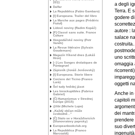
2011
a degli ig
Dalfar
Terra. E 
La Repubblica (Fabio Gambaro)
[I] Europeana. Trailer del libro
godere di 
La Marche aux pages (Frédéric
scorrette
Fiolof)
Lidové noviny (Radim Kopáč)
autore : 
[F] Classé sans suite. France
Culture
salace na
Hospodářské noviny (Petr
Vaněk)
costruita
La Revue littéraire (Sylvain
postmoder
Goudemare)
Magazín Víkend dnes (Lukáš
uno scrit
Hron)
[–] Les Songes drolatiques de
omaggia an
Pantagruel
ricorrenti
Zápisník (Jonáš Jenšovský)
[I] Europeana. Storie libere
impareggi
Corriere del Ticino (Franco
Lurà)
oggetti na
Šel tudy hnědej jásot
Les Inrockuptibles (Fabrice
Anche in 
Gabriel)
[Č] Humanizmus v Strednej
capitoli m
Európe (2015)
argomenti 
@libi (Michele Lupo)
„Každý občan může
dei mantr
svobodně...“
[Č] Stalo se v Horažďovicích
prendere 
(Slunovratovy paprsky)
suo diver
Europeanbookclub.org
La Repubblica (Franco
ingenuità,
Marcoaldi)