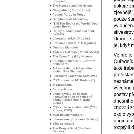
Soleymat)
pokoje zm
The Mookse and the Gripes
Mangialibri (Renzo Brollo)
zjevnější,
Poems Partly in Prose
pouze šum
Babylon (Patr Matoušek)
[
EN
] The End of the World. Open
vyloučena
Letter Books
Dějiny a současnost (Michal
silvestro
Svatoš)
i konec s
Libération (Alain Dreyfus)
François Rabelais: Gargantua
je, když m
Ombres blanches
Týdeník Rozhlas (Radim Kopáč)
Ve hře je
The Open City (Lily Hoang)
Ouředník 
« Colpo di fulmine » (Corriere
della Sera)
také třeb
Bláznivé dějiny bláznivého
století (Petr Fischer)
protestan
iLiteratura (Jovanka Šotolová)
[Č] Europeana.
ND
Reduta (1)
neznámém
↵ Europeana
všechno j
Sens critique
postav př
Velké chvály se dostalo
kohoutům aneb všeobecné
dějiny lidstva podle Vrain-
dnešního 
Lucase
chovají zc
[Č] Každému svého hada (ČRo
Vltava, 2003)
okolo vyp
Tvar (Mustamakkara)
Liberazione (Cristiano De Majo)
origináln
Tête de lecture
rozptýlil
The Prague Post (Stephan
Delbos)