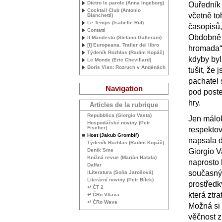
Dietro le parole (Anna Ingeborg)
Ouředník 
Cocktail Club (Antonio
včetně toh
Bianchetti)
Le Temps (Isabelle Rüf)
časopisů,
Contatti
Obdobně v
Il Manifesto (Stefano Gallerani)
[I] Europeana. Trailer del libro
hromada“ 
Týdeník Rozhlas (Radim Kopáč)
kdyby byl
Le Monde (Eric Chevillard)
Boris Vian: Rozruch v Andénách
tušit, že
pachatel 
Navigation
pod post
hry.
Articles de la rubrique
Repubblica (Giorgio Vasta)
Jen málok
Hospodářské noviny (Petr
Fischer)
respektov
Host (Jakub Grombíř)
napsala d
Týdeník Rozhlas (Radim Kopáč)
Deník Sme
Giorgio V
Knižná revue (Marián Hatala)
naprosto 
Dalfar
současnýc
iLiteratura (Soňa Jarošová)
Literární noviny (Petr Bílek)
prostředk
↵ ČT 2
která ztr
↵ ČRo Vltava
↵ ČRo Wave
Možná si 
věčnost 