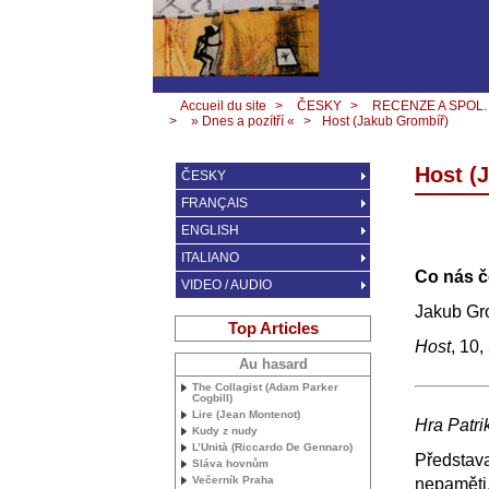
Accueil du site
>
ČESKY
>
RECENZE A SPOL.
>
» Dnes a pozítří «
>
Host (Jakub Grombíř)
Host (
ČESKY
FRANÇAIS
ENGLISH
ITALIANO
Co nás č
VIDEO / AUDIO
Jakub Gr
Top Articles
Host
, 10,
Au hasard
The Collagist (Adam Parker
Cogbill)
Lire (Jean Montenot)
Hra Patri
Kudy z nudy
L’Unità (Riccardo De Gennaro)
Představa
Sláva hovnům
Večerník Praha
nepaměti.