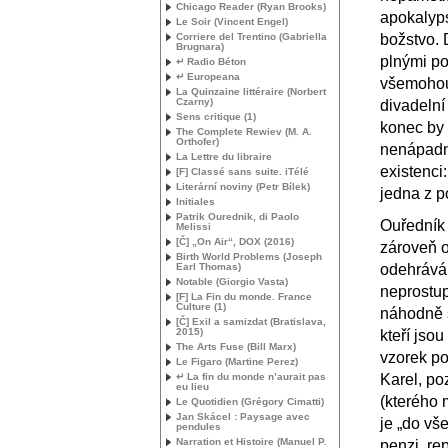
Chicago Reader (Ryan Brooks)
apokalyps
Le Soir (Vincent Engel)
Corriere del Trentino (Gabriella
božstvo. 
Brugnara)
plnými po
↵ Radio Béton
↵ Europeana
všemohouc
La Quinzaine littéraire (Norbert
Czarny)
divadelní
Sens critique (1)
konec by 
The Complete Rewiev (
M. A.
Orthofer)
nenápadno
La Lettre du libraire
existenci:
[F] Classé sans suite. iTélé
Literární noviny (Petr Bílek)
jedna z p
Initiales
Patrik Ourednik, di Paolo
Ouředník 
Melissi
[Č] „On Air“,
DOX
(2016)
zároveň o
Birth World Problems (Joseph
Earl Thomas)
odehrává
Notable (Giorgio Vasta)
neprostu
[F] La Fin du monde. France
Culture (1)
náhodně s
[Č] Exil a samizdat (Bratislava,
2015)
kteří jso
The Arts Fuse (Bill Marx)
vzorek po
Le Figaro (Martine Perez)
↵ La fin du monde n’aurait pas
Karel, po
eu lieu
(kterého 
Le Quotidien (Grégory Cimatti)
Jan Skácel : Paysage avec
je „do vš
pendules
Narration et Histoire (Manuel P.
penzi, re