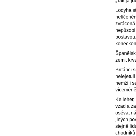
„Tak já jd
Lodyha st
nelíčeném
zvrácená 
nepůsobila
postavou.
koneckonc
Španělsky
zemi, krv
Británci s
helejetul
hemžili s
víceméně
Kelleher, 
vzad a za
osévat ná
jiných po
stejně li
chodníků 