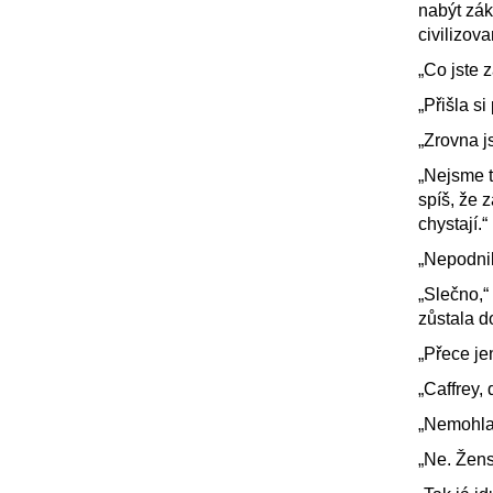
nabýt zák
civilizov
„Co jste 
„Přišla s
„Zrovna js
„Nejsme t
spíš, že z
chystají.“
„Nepodnik
„Slečno,“
zůstala d
„Přece je
„Caffrey, 
„Nemohla 
„Ne. Žen