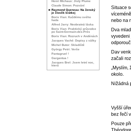
Henri Michaux: Jistý Plume
Claude Simon: Pozvání
Situace s
Raymond Queneau: Na ženský
je člověk krátkej
víceméně 
Boris Vian: Každému svého
nebo na n
hada
Alfred Jarry: Neobratná láska
Dva mladí
Boris Vian: Praktický průvodce
po Saint-Germain-des-Prés
vyvedeni 
Boris Vian: Rozruch v Andénách
Jacques Vaché: Dopisy z války
odporouče
Michel Butor: Skladiště
György Petri: Verše
Dav venku
Pantagruel !
začali ro
Gargantua !
Jacques Brel: Jsem letní noc,
která
„Myslím, ž
okolo.
Nižádná p
Vyšší úře
bez řečí 
Pouze pře
Théodore