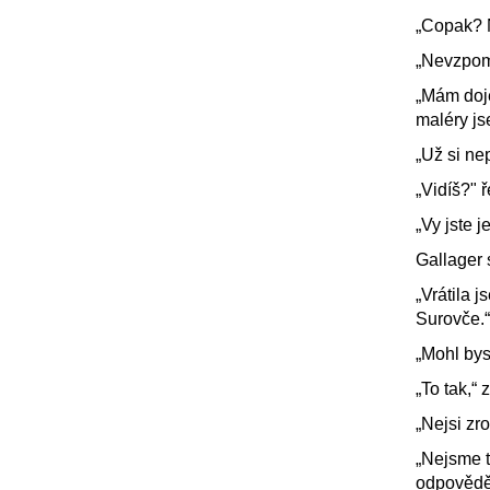
„Copak? 
„Nevzpom
„Mám doj
maléry js
„Už si ne
„Vidíš?" ř
„Vy jste 
Gallager 
„Vrátila 
Surovče.“
„Mohl bys 
„To tak,“ 
„Nejsi zro
„Nejsme t
odpověděl