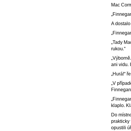
Mac Corma
„Finnega
A dostalo
„Finnega
„Tady Ma
rukou.“
„Výborně.
ani vidu.
„Hurá!“ ř
„V případ
Finnegan
„Finnega
klaplo. K
Do místno
prakticky
opustili ú