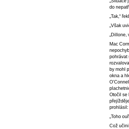
„Situace 
do nepatř
„Tak,“ ře
„Však uvid
„Dillone, 
Mac Corma
nepochybn
pohrávat 
rozvalova
by mohl p
okna a hl
O’Connel
plachetnic
Otočil se
přejížděj
prohlásil:
„Toho ouř
Což učinil