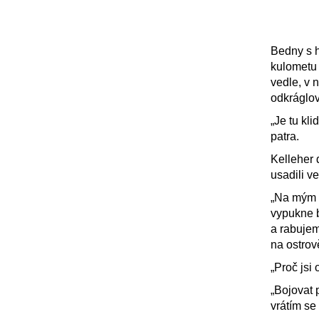
Bedny s 
kulometu 
vedle, v 
odkráglo
„Je tu kl
patra.
Kelleher 
usadili v
„Na mým r
vypukne b
a rabujem
na ostrov
„Proč jsi 
„Bojovat 
vrátím se