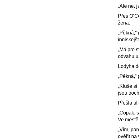
„Ale ne, j
Přes O’C
žena.
„Pěkná,“ 
inniskejšt
„Má pro s
odvahu u 
Lodyha d
„Pěkná,“ 
„Kluše si
jsou troch
Přešla ul
„Copak, s
Ve městě j
„Vím, pan
ověřit na 