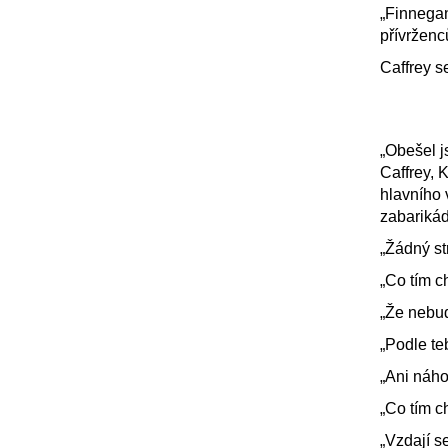
„Finnegan
přívrženc
Caffrey se
„Obešel j
Caffrey, 
hlavního
zabarikád
„Žádný str
„Co tím c
„Že nebud
„Podle te
„Ani náho
„Co tím c
„Vzdají s