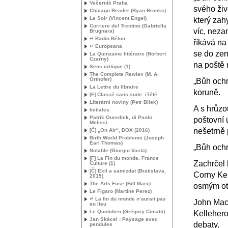
Večerník Praha
svého živ
Chicago Reader (Ryan Brooks)
Le Soir (Vincent Engel)
který zah
Corriere del Trentino (Gabriella
víc, neza
Brugnara)
↵ Radio Béton
říkává na
↵ Europeana
se do zem
La Quinzaine littéraire (Norbert
Czarny)
na poště 
Sens critique (1)
The Complete Rewiev (
M. A.
Orthofer)
„Bůh ochr
La Lettre du libraire
koruně.
[F] Classé sans suite. iTélé
Literární noviny (Petr Bílek)
A s hrůzo
Initiales
Patrik Ourednik, di Paolo
poštovní ú
Melissi
nešetrně
[Č] „On Air“,
DOX
(2016)
Birth World Problems (Joseph
Earl Thomas)
„Bůh ochr
Notable (Giorgio Vasta)
[F] La Fin du monde. France
Zachrčel 
Culture (1)
[Č] Exil a samizdat (Bratislava,
Corny Kel
2015)
The Arts Fuse (Bill Marx)
osmým otv
Le Figaro (Martine Perez)
↵ La fin du monde n’aurait pas
John Mac
eu lieu
Le Quotidien (Grégory Cimatti)
Kellehero
Jan Skácel : Paysage avec
debaty.
pendules