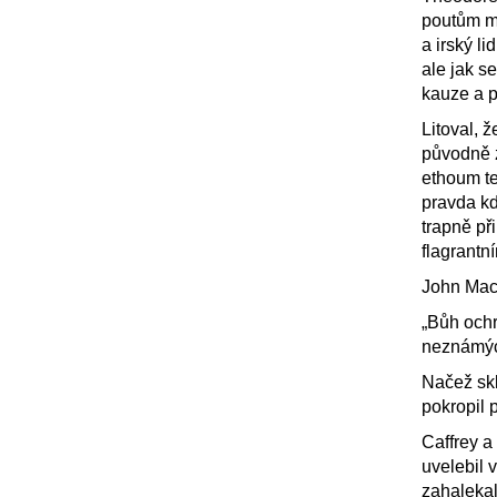
poutům mu
a irský li
ale jak s
kauze a 
Litoval, 
původně z
ethoum te
pravda kd
trapně př
flagrantn
John Mac 
„Bůh ochr
neznámýc
Načež sk
pokropil 
Caffrey a
uvelebil v
zahalekal