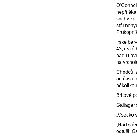
O’Connel
nepřiláka
sochy zel
stál nehy
Průkopník
Irské bar
43, irské
nad Hlavn
na vrchol
Chodců, z
od času p
několika
Britové p
Gallager 
„Všecko 
„Nad stře
odtušil G