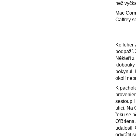
než vyčka
Mac Corm
Caffrey se
Kelleher 
podpaží. 
Někteří z
klobouky 
pokynuli 
okolí nepr
K pachole
provenien
sestoupil
ulici. Na
řeku se n
O’Briena.
událostí.
odvrátil 