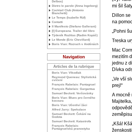
Delbos)
mi šil šaty
Dietro le parole (Anna Ingeborg)
Cocktail Club (Antonio
Bianchetti)
Dillon se
Le Temps (Isabelle Rüf)
na pomoc.
Contatti
Il Manifesto (Stefano Gallerani)
„Pohni šu
[I] Europeana. Trailer del libro
Týdeník Rozhlas (Radim Kopáč)
Treska ur
Le Monde (Eric Chevillard)
Boris Vian: Rozruch v Andénách
Mac Corm
mezitím d
Navigation
jednu z dí
Articles de la rubrique
Dívka ods
Boris Vian: Vlkodlak
Raymond Queneau: Stylistická
„Ve vší s
cvičení
prej!“
François Rabelais: Pantagruel
François Rabelais: Gargantua
Samuel Beckett: Veršovánky
A mocně n
Boris Vian: Blues pro černého
Majitelka
kocoura
Boris Vian: Učenliví žáci
odpovědě
Alfred Jarry: Spekulace
zeměpisu 
Samuel Beckett: Čekání na
Godota
Samuel Beckett: Katastrofa
„Kšá! Kšá!
François Rabelais:
Pantagruelská pranostyka
ženskosti