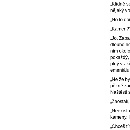
„Klidně s
nějaký vr
„No to do
„Kámen?
„Jo. Zaba
dlouho h
ním okolo
pokaždý, 
plný vrak
ementálu,
„Ne že byc
pěkně zao
Naštěstí 
„Zaostalí,
„Neexistuj
kameny. K
„Chceš tí