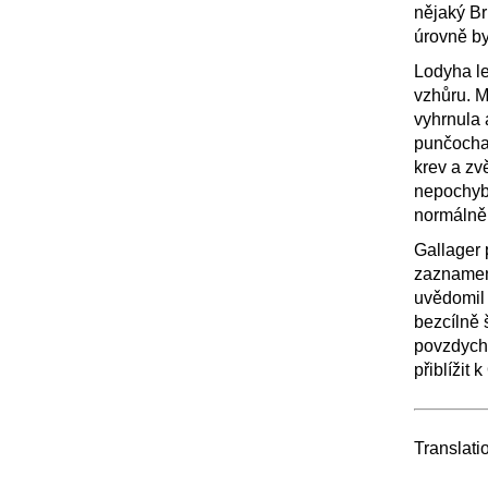
nějaký Br
úrovně by
Lodyha le
vzhůru. M
vyhrnula 
punčocham
krev a z
nepochybn
normálně
Gallager 
zaznamena
uvědomil 
bezcílně 
povzdychl
přiblížit
Translati