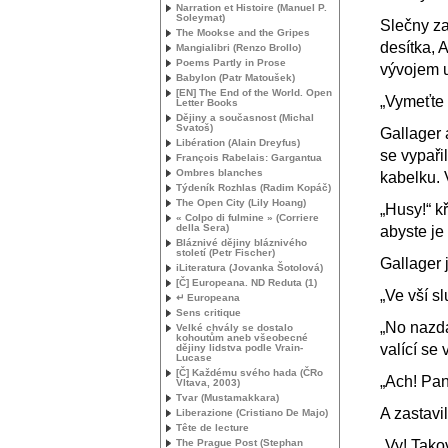
Narration et Histoire (Manuel P.
Soleymat)
Slečny za
The Mookse and the Gripes
desítka, 
Mangialibri (Renzo Brollo)
Poems Partly in Prose
vývojem u
Babylon (Patr Matoušek)
[
EN
] The End of the World. Open
„Vymeťte 
Letter Books
Dějiny a současnost (Michal
Svatoš)
Gallager 
Libération (Alain Dreyfus)
se vypařil
François Rabelais: Gargantua
Ombres blanches
kabelku. 
Týdeník Rozhlas (Radim Kopáč)
The Open City (Lily Hoang)
„Husy!“ k
« Colpo di fulmine » (Corriere
della Sera)
abyste je
Bláznivé dějiny bláznivého
století (Petr Fischer)
Gallager 
iLiteratura (Jovanka Šotolová)
[Č] Europeana.
ND
Reduta (1)
„Ve vší s
↵ Europeana
Sens critique
„No nazda
Velké chvály se dostalo
kohoutům aneb všeobecné
valící se 
dějiny lidstva podle Vrain-
Lucase
[Č] Každému svého hada (ČRo
„Ach! Pan
Vltava, 2003)
Tvar (Mustamakkara)
A zastavil
Liberazione (Cristiano De Majo)
Tête de lecture
„Vy! Tako
The Prague Post (Stephan