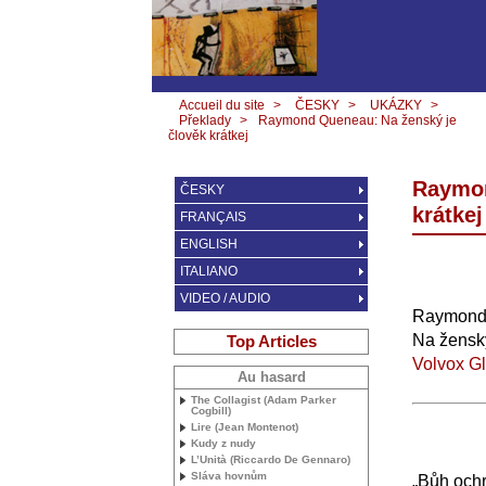
Accueil du site
>
ČESKY
>
UKÁZKY
>
Překlady
>
Raymond Queneau: Na ženský je
člověk krátkej
Raymon
ČESKY
krátkej
FRANÇAIS
ENGLISH
ITALIANO
VIDEO / AUDIO
Raymond
Na ženský
Top Articles
Volvox Gl
Au hasard
The Collagist (Adam Parker
Cogbill)
Lire (Jean Montenot)
Kudy z nudy
L’Unità (Riccardo De Gennaro)
Sláva hovnům
„Bůh ochra