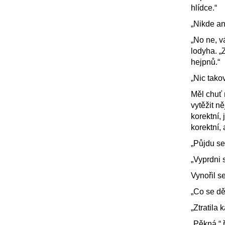
hlídce.“
„Nikde an
„No ne, v
lodyha. „Z
hejpnů.“
„Nic tako
Měl chuť 
vytěžit n
korektní,
korektní, 
„Půjdu se 
„Vyprdni s
Vynořil s
„Co se dě
„Ztratila 
„Pěkná,“ 