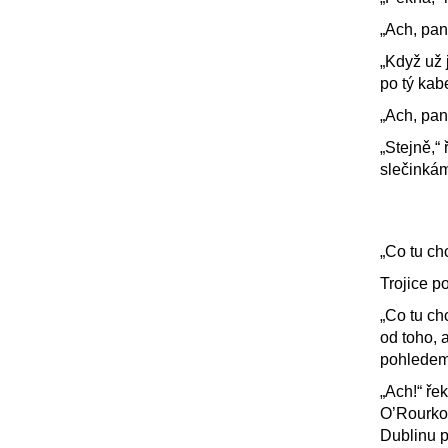
„Ach, pan
„Když už 
po tý kab
„Ach, pan
„Stejně,“
slečinkám
„Co tu ch
Trojice p
„Co tu ch
od toho, a
pohledem 
„Ach!“ ře
O’Rourkov
Dublinu p