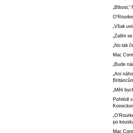
„Blbost,“
O’Rourke 
„Však uvi
„Zatím se
„No tak č
Mac Corm
„Bude nám
„Ani náho
Británcům
„Měli by
Pohlédl s
Koneckon
„O’Rourke
po kousk
Mac Corma