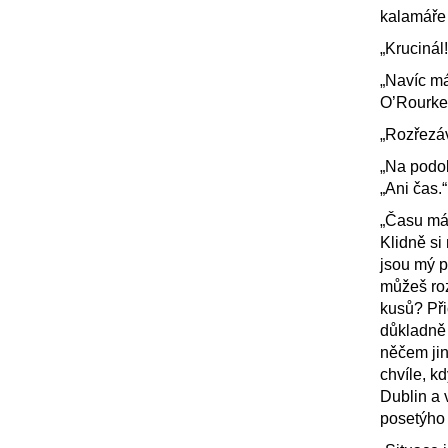
kalamáře 
„Kruciná
„Navíc má
O’Rourke,
„Rozřezáv
„Na podob
„Ani čas.“
„Času mám
Klidně si
jsou mý p
můžeš roz
kusů? Př
důkladně 
něčem jin
chvíle, k
Dublin a 
posetýho 