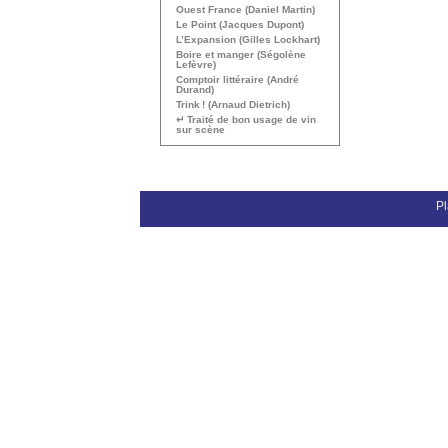
Ouest France (Daniel Martin)
Le Point (Jacques Dupont)
L’Expansion (Gilles Lockhart)
Boire et manger (Ségolène
Lefèvre)
Comptoir littéraire (André
Durand)
Trink
! (Arnaud Dietrich)
↵ Traité de bon usage de vin
sur scène
Pl