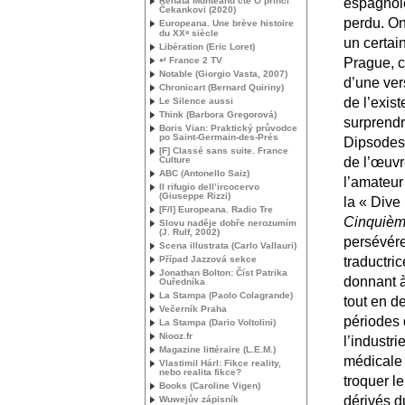
Renata Munteanu čte O princi
espagnole
Čekankovi (2020)
perdu. On
Europeana. Une brève histoire
e
du
XX
siècle
un certai
Libération (Eric Loret)
Prague, c
↵ France 2
TV
Notable (Giorgio Vasta, 2007)
d’une ver
Chronicart (Bernard Quiriny)
de l’exis
Le Silence aussi
Think (Barbora Gregorová)
surprendr
Boris Vian: Praktický průvodce
po Saint-Germain-des-Prés
Dipsodes.
[F] Classé sans suite. France
de l’œuvr
Culture
ABC
(Antonello Saiz)
l’amateur
Il rifugio dell’ircocervo
(Giuseppe Rizzi)
la «
Dive 
[F/I] Europeana. Radio Tre
Cinquièm
Slovu naděje dobře nerozumím
(J. Rulf, 2002)
persévére
Scena illustrata (Carlo Vallauri)
traductric
Případ Jazzová sekce
Jonathan Bolton: Číst Patrika
donnant à
Ouředníka
La Stampa (Paolo Colagrande)
tout en 
Večerník Praha
périodes 
La Stampa (Dario Voltolini)
Niooz.fr
l’industr
Magazine littéraire (
L.E.
M.)
médicale 
Vlastimil Hárl: Fikce reality,
nebo realita fikce?
troquer l
Books (Caroline Vigen)
dérivés du
Wuwejův zápisník