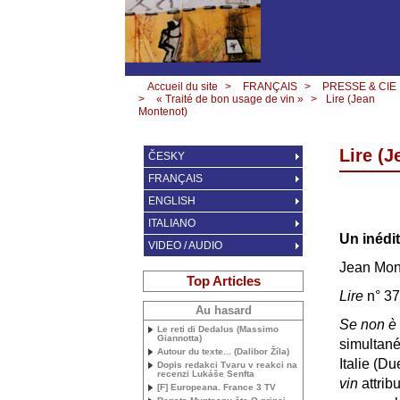
Accueil du site
>
FRANÇAIS
>
PRESSE & CIE
>
« Traité de bon usage de vin »
>
Lire (Jean
Montenot)
Lire (
ČESKY
FRANÇAIS
ENGLISH
ITALIANO
Un inédi
VIDEO / AUDIO
Jean Mon
Top Articles
Lire
n° 37
Au hasard
Se non è 
Le reti di Dedalus (Massimo
Giannotta)
simultané
Autour du texte... (Dalibor Žíla)
Italie (Du
Dopis redakci Tvaru v reakci na
recenzi Lukáše Senfta
vin
attribu
[F] Europeana. France 3
TV