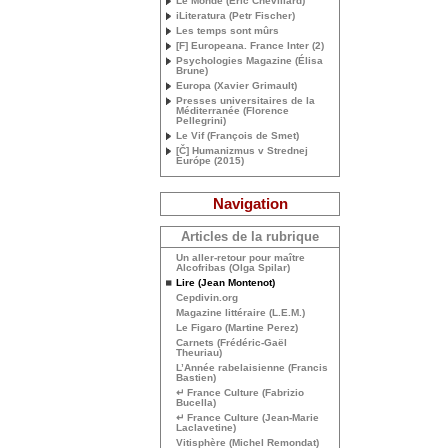
Le Monde (Eric Chevillard)
iLiteratura (Petr Fischer)
Les temps sont mûrs
[F] Europeana. France Inter (2)
Psychologies Magazine (Élisa
Brune)
Europa (Xavier Grimault)
Presses universitaires de la
Méditerranée (Florence
Pellegrini)
Le Vif (François de Smet)
[Č] Humanizmus v Strednej
Európe (2015)
Navigation
Articles de la rubrique
Un aller-retour pour maître
Alcofribas (Olga Spilar)
Lire (Jean Montenot)
Cepdivin.org
Magazine littéraire (
L.E.
M.)
Le Figaro (Martine Perez)
Carnets (Frédéric-Gaël
Theuriau)
L’Année rabelaisienne (Francis
Bastien)
↵ France Culture (Fabrizio
Bucella)
↵ France Culture (Jean-Marie
Laclavetine)
Vitisphère (Michel Remondat)