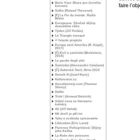
Boris Vian: Blues pro černého
faire l’ob
kocoura
Solko (Roland Thevenet)
[F] La Fin du monde. Radio
Béton
Europeana. Stručné dějiny
dvacátého věku
Týden (Jiří Peňás)
Le Triangle masqué
↵ Istante propizio
Evropa není Amerika (R. Kopáč,
2017)
[Č] Exil a samizdat (Bratislava,
2015)
Le parole degli altri
Samizdat (Alessandro Catalano)
[Č] Autorské čtení, Brno 2010
Denník N (Jozef Kuric)
Knihovnice.cz
theculturetrip.com (Thomas
Storey)
Dalfar
Trink
! (Arnaud Dietrich)
Státní cena za literaturu:
kuloáry
A2 (Jiří Holub)
Mé dceři je pět let
Tabu a svoboda spisovatele
Libération (Eric Loret)
Florence Pellegriniová: Dějiny
jako fraška
La Ruée des poissons