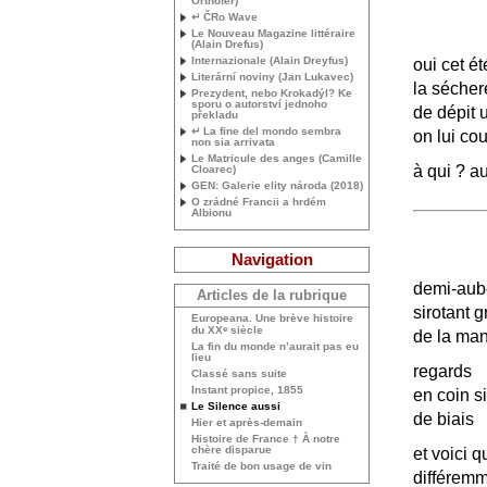
Orthofer)
↵ ČRo Wave
Le Nouveau Magazine littéraire
(Alain Drefus)
Internazionale (Alain Dreyfus)
oui cet ét
Literární noviny (Jan Lukavec)
la sécher
Prezydent, nebo Krokadýl? Ke
sporu o autorství jednoho
de dépit 
překladu
↵ La fine del mondo sembra
on lui co
non sia arrivata
Le Matricule des anges (Camille
à qui
? a
Cloarec)
GEN
: Galerie elity národa (2018)
O zrádné Francii a hrdém
Albionu
Navigation
demi-aub
Articles de la rubrique
sirotant 
Europeana. Une brève histoire
e
du
XX
siècle
de la man
La fin du monde n’aurait pas eu
lieu
regards
Classé sans suite
Instant propice, 1855
en coin s
Le Silence aussi
de biais
Hier et après-demain
Histoire de France † À notre
chère disparue
et voici 
Traité de bon usage de vin
différemm