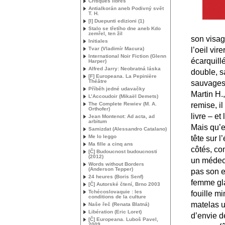
Critiques libres
Antialkorán aneb Podivný svět
T. H.
[I] Duepunti edizioni (1)
Stalo se třetího dne aneb Kdo
zemřel, ten žil
son visag
Initiales
l’oeil vir
Tvar (Vladimír Macura)
International Noir Fiction (Glenn
écarquill
Harper)
Alfred Jarry: Neobratná láska
double, sa
[F] Europeana. La Pepinière
Théâtre
sauvages
Příběh jedné udavačky
Martin H.
L’Accoudoir (Mikaël Demets)
remise, i
The Complete Rewiev (
M. A.
Orthofer)
livre – et
Jean Montenot: Ad acta, ad
arbitum
Mais qu’e
Samizdat (Alessandro Catalano)
Me lo leggo
tête sur 
Ma fille a cinq ans
côtés, com
[Č] Budoucnost budoucnosti
(2012)
un médeci
Words without Borders
(Anderson Tepper)
pas son e
24 heures (Boris Senf)
femme gla
[Č] Autorské čtení, Brno 2003
Tchécoslovaquie : les
fouille m
conditions de la culture
matelas u
Naše řeč (Renata Blatná)
Libération (Eric Loret)
d’envie d
[Č] Europeana. Luboš Pavel,
2009