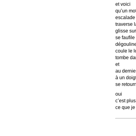
et voici
qu’un mot
escalade
traverse l
glisse su
se faufile
dégouline
coule le 
tombe dan
et
au derni
à un doig
se retourn
oui
c’est plu
ce que je