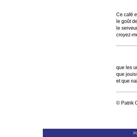
Ce café es
le goût de
le serveu
croyez-moi
que les u
que jouis
et que na
© Patrik 
Pl