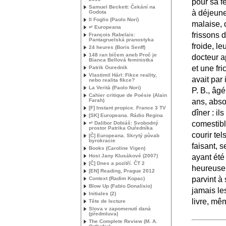
pour sa f
Samuel Beckett: Čekání na
à déjeune
Godota
Il Foglio (Paolo Nori)
malaise, 
↵ Europeana
frissons 
François Rabelais:
Pantagruelská pranostyka
froide, le
24 heures (Boris Senff)
148 ran bičem aneb Proč je
docteur a
Bianca Bellová feministka
et une fri
Patrik Ourednik
Vlastimil Hárl: Fikce reality,
avait par
nebo realita fikce?
La Verità (Paolo Nori)
P. B., âg
Cahier critique de Poésie (Alain
ans, absor
Farah)
[F] Instant propice. France 3
TV
dîner : il
[
SK
] Europeana. Rádio Regina
comestibl
↵ Dalibor Dobiáš: Svobodný
prostor Patrika Ouředníka
courir te
[Č] Europeana. Skrytý půvab
byrokracie
faisant, 
Books (Caroline Vigen)
ayant été 
Host Jany Klusákové (2007)
[Č] Dnes a pozítří. ČT 2
heureusem
[
EN
] Reading, Prague 2012
parvint à
Context (Radim Kopac)
Blow Up (Fabio Donalisio)
jamais le
Initiales (2)
livre, mêm
Tête de lecture
Slova v zapomenutí daná
(předmluva)
The Complete Review (
M. A.