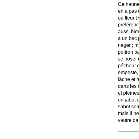
Ce hannet
en a pas 
où fleuri
préférenc
aussi bie
a un bec p
nager
; m
poltron pa
se noyer 
pécheur q
empeste, m
lâche et 
dans les 
et pleine
un jabot 
sabot so
mais il h
vautre da