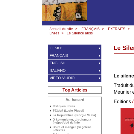
Accueil du site
>
FRANÇAIS
>
EXTRAITS
>
Livres
>
Le Silence aussi
Le Sil
ČESKY
FRANÇAIS
ENGLISH
ITALIANO
Le silen
VIDEO / AUDIO
Traduit d
Top Articles
Meunier e
Au hasard
Éditions
A
Critiques libres
Týždeň (Lucie Piussi)
La Repubblica (Giorgio Vasta)
O komunismu, altruismu a
(ne)potřebě definic
Boire et manger (Ségolène
Lefèvre)