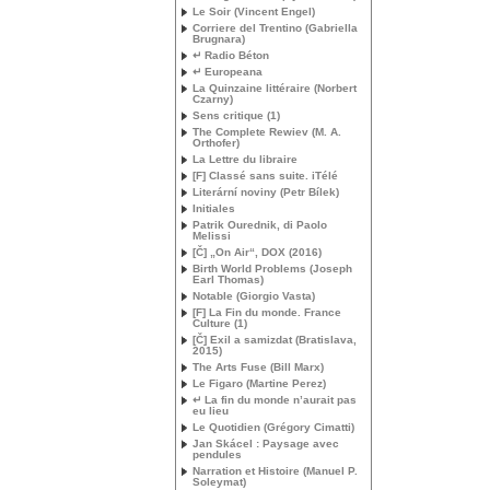
Le Soir (Vincent Engel)
Corriere del Trentino (Gabriella
Brugnara)
↵ Radio Béton
↵ Europeana
La Quinzaine littéraire (Norbert
Czarny)
Sens critique (1)
The Complete Rewiev (
M. A.
Orthofer)
La Lettre du libraire
[F] Classé sans suite. iTélé
Literární noviny (Petr Bílek)
Initiales
Patrik Ourednik, di Paolo
Melissi
[Č] „On Air“,
DOX
(2016)
Birth World Problems (Joseph
Earl Thomas)
Notable (Giorgio Vasta)
[F] La Fin du monde. France
Culture (1)
[Č] Exil a samizdat (Bratislava,
2015)
The Arts Fuse (Bill Marx)
Le Figaro (Martine Perez)
↵ La fin du monde n’aurait pas
eu lieu
Le Quotidien (Grégory Cimatti)
Jan Skácel : Paysage avec
pendules
Narration et Histoire (Manuel P.
Soleymat)