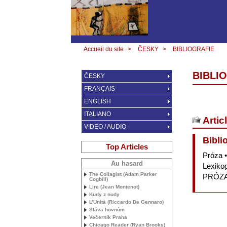
Accueil du site
>
ČESKY
>
BIBLIOGRAFIE
BIBLI
ČESKY
FRANÇAIS
ENGLISH
ITALIANO
Artic
VIDEO / AUDIO
Bibli
Top Articles
Próza •
Au hasard
Lexikog
The Collagist (Adam Parker
PR
Ó
Z
Cogbill)
Lire (Jean Montenot)
Kudy z nudy
L’Unità (Riccardo De Gennaro)
Sláva hovnům
Večerník Praha
Chicago Reader (Ryan Brooks)