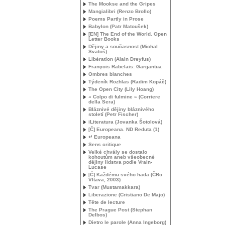
The Mookse and the Gripes
Mangialibri (Renzo Brollo)
Poems Partly in Prose
Babylon (Patr Matoušek)
[
EN
] The End of the World. Open
Letter Books
Dějiny a současnost (Michal
Svatoš)
Libération (Alain Dreyfus)
François Rabelais: Gargantua
Ombres blanches
Týdeník Rozhlas (Radim Kopáč)
The Open City (Lily Hoang)
« Colpo di fulmine » (Corriere
della Sera)
Bláznivé dějiny bláznivého
století (Petr Fischer)
iLiteratura (Jovanka Šotolová)
[Č] Europeana.
ND
Reduta (1)
↵ Europeana
Sens critique
Velké chvály se dostalo
kohoutům aneb všeobecné
dějiny lidstva podle Vrain-
Lucase
[Č] Každému svého hada (ČRo
Vltava, 2003)
Tvar (Mustamakkara)
Liberazione (Cristiano De Majo)
Tête de lecture
The Prague Post (Stephan
Delbos)
Dietro le parole (Anna Ingeborg)