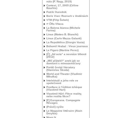
nula (P. Nagy, 2019)
Context, 17, 2005 (Céline
Bourhis)
Patrik Ourednik
Boris Vian: Rozruch v Andénách
VTM
(Filip Šebek)
↵ ČRo Vltava
La Balena bianca (Michele
Farina)
Linus (Matteo B. Bianchi)
Linus (Carlo Mazza Galanti)
La Repubblica (Giorgio Vasta)
Bohumil Hrabal : Vieux journaux
Le Figaro (Martine Perez)
[Č] „Ad acta“ a nesnáze blbosti
(2012)
„Milí přátelé!“ aneb jak se
domluvit s mimozemšťany
Portál české literatury
(Stanislav Škoda)
World and Theater (Vladimir
Mikulka)
Intelektuál a jeho role ve
společnosti
Postface à l’édition tchèque
(Vlastimil Harl)
Vlastimil Hárl: Fikce reality,
nebo realita fikce?
[F] Europeana. Compagnie
Rêvages
(Právě) vyšlo
Le Magazine littéraire (Alain
Dreyfus)
Niooz.fr