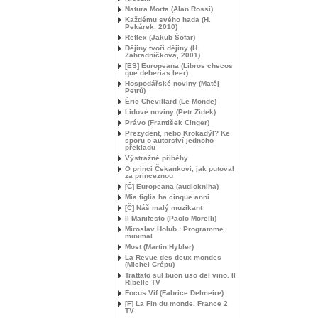
Natura Morta (Alan Rossi)
Každému svého hada (H.
Pekárek, 2010)
Reflex (Jakub Šofar)
Dějiny tvoří dějiny (H.
Zahradníčková, 2001)
[
ES
] Europeana (Libros checos
que deberías leer)
Hospodářské noviny (Matěj
Petrů)
Éric Chevillard (Le Monde)
Lidové noviny (Petr Zídek)
Právo (František Cinger)
Prezydent, nebo Krokadýl? Ke
sporu o autorství jednoho
překladu
Výstražné příběhy
O princi Čekankovi, jak putoval
za princeznou
[Č] Europeana (audiokniha)
Mia figlia ha cinque anni
[Č] Náš malý muzikant
Il Manifesto (Paolo Morelli)
Miroslav Holub : Programme
minimal
Most (Martin Hybler)
La Revue des deux mondes
(Michel Crépu)
Trattato sul buon uso del vino. Il
Ribelle
TV
Focus Vif (Fabrice Delmeire)
[F] La Fin du monde. France 2
TV