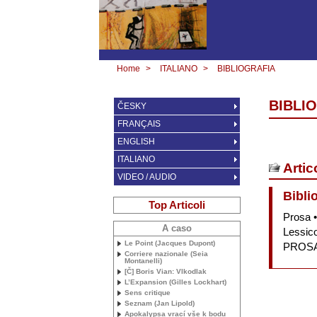
Home
>
ITALIANO
>
BIBLIOGRAFIA
BIBLI
ČESKY
FRANÇAIS
ENGLISH
ITALIANO
Artic
VIDEO / AUDIO
Bibli
Top Articoli
Prosa •
A caso
Lessico
Le Point (Jacques Dupont)
PROS
Corriere nazionale (Seia
Montanelli)
[Č] Boris Vian: Vlkodlak
L’Expansion (Gilles Lockhart)
Sens critique
Seznam (Jan Lipold)
Apokalypsa vrací vše k bodu