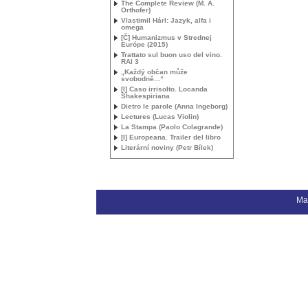
The Complete Review (
M. A.
Orthofer)
Vlastimil Hárl: Jazyk, alfa i
omega
[Č] Humanizmus v Strednej
Európe (2015)
Trattato sul buon uso del vino.
RAI
3
„Každý občan může
svobodně...“
[I] Caso irrisolto. Locanda
Shakespiriana
Dietro le parole (Anna Ingeborg)
Lectures (Lucas Violin)
La Stampa (Paolo Colagrande)
[I] Europeana. Trailer del libro
Literární noviny (Petr Bílek)
Ma