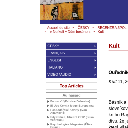
Accueil du site
>
ČESKY
>
RECENZE A SPOL.
>
» Neřkuli + Dům bosého «
>
Kult
Kult
ČESKY
FRANÇAIS
ENGLISH
ITALIANO
Ouředník
VIDEO / AUDIO
Kult
11, 
Top Articles
Au hasard
Focus Vif (Fabrice Delmeire)
Básník a 
[I] Ugo Cornia legge Europeana
slovníkov
Hospodářské noviny (Ivan
Adamovič)
knihu R
City2Cities, Utrecht 2012 (Friso
Wiersum)
divu, že j
Psychologies Magazine (Élisa
která vša
Brune)