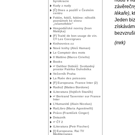
byrokracie
Kudy z nudy
závěrečn
[Č] Dnes a pozítří v Českém
lékaře)
, 
centru
Fobím, fobíš, fobíme: několik
Jeden biza
poznámek ke slovu
„islamofobie“
získáváme
Hospodářské noviny (Ivan
Matějka)
bezvzruši
[F] Traité de bon usage de vin.
ie
C
Les Coccigrues
(mrk)
Knihovnice.cz
Nové knihy (Aleš Haman)
Le Comptoir des mots
Il Mattino (Marco Ciriello)
Books
↵ Dalibor Dobiáš: Svobodný
prostor Patrika Ouředníka
Večerník Praha
La Ruée des poissons
[F] Europeana. France Inter (2)
Radio2 (Matteo Bordone)
iLiteratura (Vojtěch Staněk)
↵ Bertrand Tavernier sur France
Inter
L’Humanité (Alain Nicolas)
RaiLibro (Maria Agostinelli)
Právo (František Cinger)
Dotazník
↵ ČT 2
iLiteratura (Petr Fischer)
[I] Europeana. Rai
TV
Mediterraneo