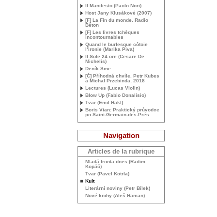
Il Manifesto (Paolo Nori)
Host Jany Klusákové (2007)
[F] La Fin du monde. Radio
Béton
[F] Les livres tchèques
incontournables
Quand le burlesque côtoie
l’ironie (Marika Piva)
Il Sole 24 ore (Cesare De
Michelis)
Deník Sme
[Č] Příhodná chvíle. Petr Kubes
a Michal Przebinda, 2018
Lectures (Lucas Violin)
Blow Up (Fabio Donalisio)
Tvar (Emil Hakl)
Boris Vian: Praktický průvodce
po Saint-Germain-des-Prés
Navigation
Articles de la rubrique
Mladá fronta dnes (Radim
Kopáč)
Tvar (Pavel Kotrla)
Kult
Literární noviny (Petr Bílek)
Nové knihy (Aleš Haman)