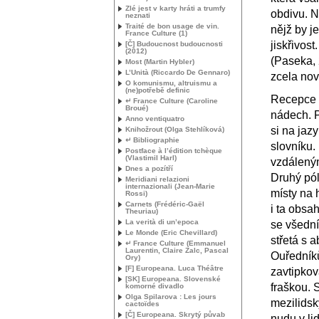
Zlé jest v karty hráti a trumfy
obdivu. N
neznati
Traité de bon usage de vin.
nějž by j
France Culture (1)
jiskřivos
[Č] Budoucnost budoucnosti
(2012)
(Paseka, 
Most (Martin Hybler)
L’Unità (Riccardo De Gennaro)
zcela nov
O komunismu, altruismu a
(ne)potřebě definic
Recepce 
↵ France Culture (Caroline
Broué)
nádech. P
Anno ventiquatro
si na jaz
Knihožrout (Olga Stehlíková)
↵ Bibliographie
slovníku.
Postface à l’édition tchèque
(Vlastimil Harl)
vzdáleným
Dnes a pozítří
Druhý pól
Meridiani relazioni
internazionali (Jean-Marie
místy na 
Rossi)
Carnets (Frédéric-Gaël
i ta obsa
Theuriau)
La verità di un’epoca
se všední
Le Monde (Eric Chevillard)
střetá s 
↵ France Culture (Emmanuel
Laurentin, Claire Zalc, Pascal
Ouředníků
Ory)
[F] Europeana. Luca Théâtre
zavtipkova
[
SK
] Europeana. Slovenské
fraškou. 
komorné divadlo
Olga Spilarova : Les jours
mezilidsk
cactoïdes
[Č] Europeana. Skrytý půvab
nudu v li