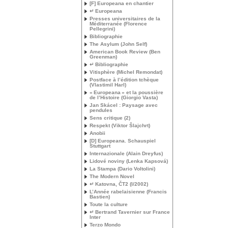
[F] Europeana en chantier
↵ Europeana
Presses universitaires de la
Méditerranée (Florence
Pellegrini)
Bibliographie
The Asylum (John Self)
American Book Review (Ben
Greenman)
↵ Bibliographie
Vitisphère (Michel Remondat)
Postface à l’édition tchèque
(Vlastimil Harl)
«
Europeana
» et la poussière
de l’Histoire (Giorgio Vasta)
Jan Skácel : Paysage avec
pendules
Sens critique (2)
Respekt (Viktor Šlajchrt)
Anobii
[D] Europeana. Schauspiel
Stuttgart
Internazionale (Alain Dreyfus)
Lidové noviny (Lenka Kapsová)
La Stampa (Dario Voltolini)
The Modern Novel
↵ Katovna, ČT2 (I/2002)
L’Année rabelaisienne (Francis
Bastien)
Toute la culture
↵ Bertrand Tavernier sur France
Inter
Terzo Mondo