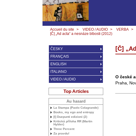
Accueil du site
>
VIDEO / AUDIO
>
VERBA
>
[Č] „Ad acta“ a nesnáze blbosti (2012)
[Č] „Ad
ČESKY
FRANÇAIS
ENGLISH
ITALIANO
O české a
VIDEO / AUDIO
Praha, No
Top Articles
Au hasard
La Stampa (Paolo Colagrande)
Books, my ego and entropy
[I] Duepunti edizioni (2)
Kritická příloha
RR
(Martin
Hybler)
Three Percent
Za pravdu!