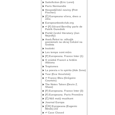
Satisfiction (Eric Loret)
Paris Normandie
Hospodářské noviny (Petr
Fischer)
[Č] Europeana včera, dnes a
zítra
Europeanbookclub.org
↵ [F] Gérard Berréby parle de
Patrik Ourednik
Portál české literatury (Jan
Nejedlý)
Aneb Řekni to: několik
poznámek na okraj Čekání na
Godota
Instinkt
Les temps sont mûrs
[F] Europeana. France Inter (1)
O zrádné Francii a hrdém
Albionu
Tropismes
La poesia e lo spirito (Ade Zeno)
Tvar (Eva Veselská)
↵ France Bleu (Grégoire
Courtois)
The Notes Taken (Devin Z.
Shaw)
[F] Europeana. France Inter (3)
[F] Europeana. Paris Première
[Č] Náš malý muzikant
Journal Europa
[Č/E] Europeana (Eugenic
Minds) 2/2
↵ Case Closed