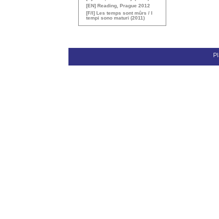
[
EN
] Reading, Prague 2012
[F/I] Les temps sont mûrs / I
tempi sono maturi (2011)
Pl