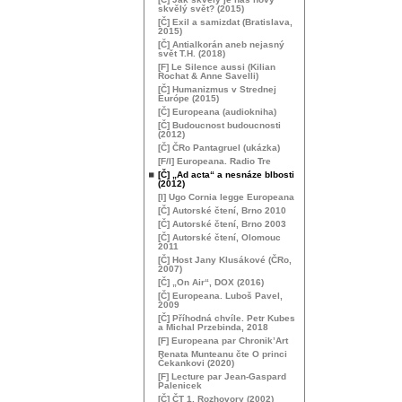
skvělý svět? (2015)
[Č] Exil a samizdat (Bratislava,
2015)
[Č] Antialkorán aneb nejasný
svět
T.H.
(2018)
[F] Le Silence aussi (Kilian
Rochat & Anne Savelli)
[Č] Humanizmus v Strednej
Európe (2015)
[Č] Europeana (audiokniha)
[Č] Budoucnost budoucnosti
(2012)
[Č] ČRo Pantagruel (ukázka)
[F/I] Europeana. Radio Tre
[Č] „Ad acta“ a nesnáze blbosti
(2012)
[I] Ugo Cornia legge Europeana
[Č] Autorské čtení, Brno 2010
[Č] Autorské čtení, Brno 2003
[Č] Autorské čtení, Olomouc
2011
[Č] Host Jany Klusákové (ČRo,
2007)
[Č] „On Air“,
DOX
(2016)
[Č] Europeana. Luboš Pavel,
2009
[Č] Příhodná chvíle. Petr Kubes
a Michal Przebinda, 2018
[F] Europeana par Chronik’Art
Renata Munteanu čte O princi
Čekankovi (2020)
[F] Lecture par Jean-Gaspard
Palenicek
[Č] ČT 1, Rozhovory (2002)