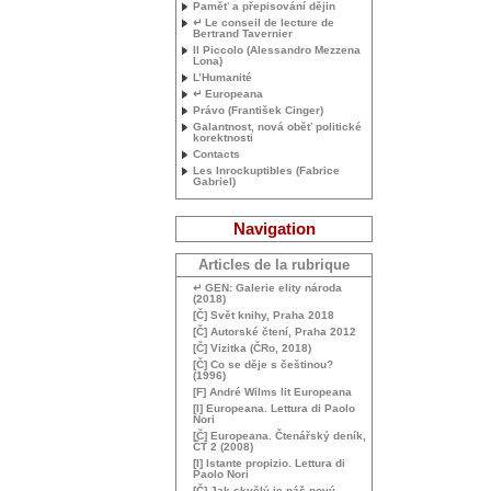
Paměť a přepisování dějin
↵ Le conseil de lecture de
Bertrand Tavernier
Il Piccolo (Alessandro Mezzena
Lona)
L’Humanité
↵ Europeana
Právo (František Cinger)
Galantnost, nová oběť politické
korektnosti
Contacts
Les Inrockuptibles (Fabrice
Gabriel)
Navigation
Articles de la rubrique
↵
GEN
: Galerie elity národa
(2018)
[Č] Svět knihy, Praha 2018
[Č] Autorské čtení, Praha 2012
[Č] Vizitka (ČRo, 2018)
[Č] Co se děje s češtinou?
(1996)
[F] André Wilms lit Europeana
[I] Europeana. Lettura di Paolo
Nori
[Č] Europeana. Čtenářský deník,
ČT 2 (2008)
[I] Istante propizio. Lettura di
Paolo Nori
[Č] Jak skvělý je náš nový