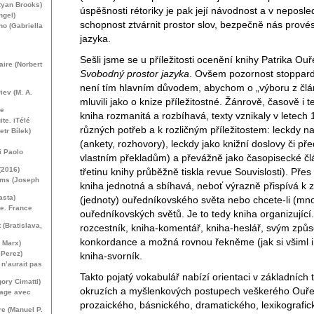
Ryan Brooks)
úspěšnosti rétoriky je pak její návodnost a v neposle
ngel)
schopnost ztvárnit prostor slov, bezpečně nás prové
no (Gabriella
jazyka.
Sešli jsme se u příležitosti ocenění knihy Patrika Ou
aire (Norbert
Svobodný prostor jazyka
. Ovšem pozornost stoppar
není tím hlavním důvodem, abychom o „výboru z člá
iev (
M. A.
mluvili jako o knize příležitostné. Žánrově, časově i t
re
kniha rozmanitá a rozbíhavá, texty vznikaly v letec
ite. iTélé
různých potřeb a k rozličným příležitostem: leckdy n
etr Bílek)
(ankety, rozhovory), leckdy jako knižní doslovy či př
i Paolo
vlastním překladům) a převážně jako časopisecké čl
(2016)
třetinu knihy průběžně tiskla revue Souvislosti). Přes
ems (Joseph
kniha jednotná a sbíhavá, neboť výrazně přispívá k 
asta)
(jednoty) ouředníkovského světa nebo chcete-li (mno
de. France
ouředníkovských světů. Je to tedy kniha organizující
 (Bratislava,
rozcestník, kniha-komentář, kniha-heslář, svým zp
konkordance a možná rovnou řekněme (jak si všiml i 
l Marx)
 Perez)
kniha-svorník.
n’aurait pas
Takto pojatý vokabulář nabízí orientaci v základních
ory Cimatti)
okruzích a myšlenkových postupech veškerého Ouře
sage avec
prozaického, básnického, dramatického, lexikografic
re (Manuel P.