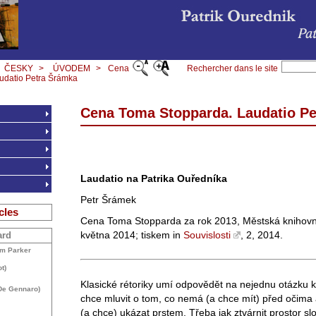
ČESKY
>
ÚVODEM
>
Cena
Rechercher dans le site
udatio Petra Šrámka
Cena Toma Stopparda. Laudatio P
Laudatio na Patrika Ouředníka
Petr Šrámek
cles
Cena Toma Stopparda za rok 2013, Městská knihovn
května 2014; tiskem in
Souvislosti
, 2, 2014.
ard
am Parker
t)
Klasické rétoriky umí odpovědět na nejednu otázku
 De Gennaro)
chce mluvit o tom, co nemá (a chce mít) před očim
(a chce) ukázat prstem. Třeba jak ztvárnit prostor sl