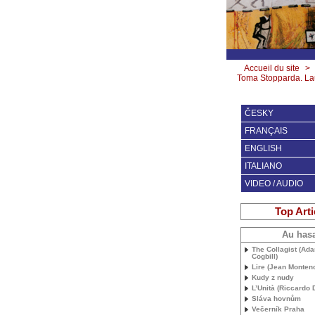
Accueil du site
>
Toma Stopparda. La
ČESKY
FRANÇAIS
ENGLISH
ITALIANO
VIDEO / AUDIO
Top Arti
Au has
The Collagist (Ad
Cogbill)
Lire (Jean Monteno
Kudy z nudy
L’Unità (Riccardo
Sláva hovnům
Večerník Praha