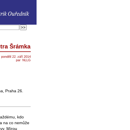
etra Šrámka
pondělí 22. září 2014
par
NLLG
a, Praha 26.
 každému, kdo
a a na co nemůže
ovy. Mírou