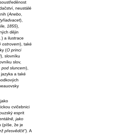
 soustředěnost
dačství, neustálé
nih (
Anebo
,
tyřiadvacet
),
íle, 1855
),
čných dějin
.
) a ilustrace
mě ostrovem
), také
ky (
O princi
í
), slovníku
lovníku slov,
o pod sluncem
),
 jazyka a také
hodkových
eneauovsky
 jako
ickou cvičebnici
couzský esprit
entálně, jako
 (píše, že je
rž přesvědčit“
). A