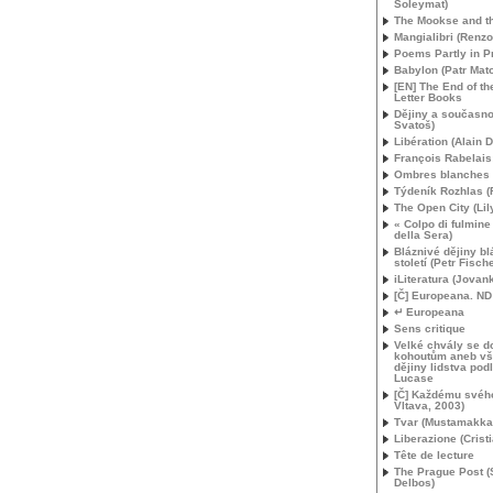
Soleymat)
The Mookse and t
Mangialibri (Renzo
Poems Partly in P
Babylon (Patr Mat
[
EN
] The End of t
Letter Books
Dějiny a současno
Svatoš)
Libération (Alain 
François Rabelais
Ombres blanches
Týdeník Rozhlas 
The Open City (Lil
« Colpo di fulmine
della Sera)
Bláznivé dějiny b
století (Petr Fische
iLiteratura (Jovan
[Č] Europeana.
ND
↵ Europeana
Sens critique
Velké chvály se d
kohoutům aneb v
dějiny lidstva podl
Lucase
[Č] Každému svéh
Vltava, 2003)
Tvar (Mustamakka
Liberazione (Crist
Tête de lecture
The Prague Post (
Delbos)