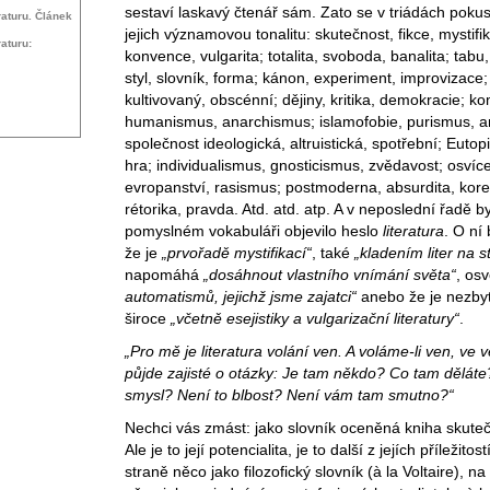
sestaví laskavý čtenář sám. Zato se v triádách poku
raturu. Článek
jejich významovou tonalitu: skutečnost, fikce, mystifik
raturu:
konvence, vulgarita; totalita, svoboda, banalita; tabu
styl, slovník, forma; kánon, experiment, improvizace;
kultivovaný, obscénní; dějiny, kritika, demokracie; 
humanismus, anarchismus; islamofobie, purismus, 
společnost ideologická, altruistická, spotřební; Euto
hra; individualismus, gnosticismus, zvědavost; osvíce
evropanství, rasismus; postmoderna, absurdita, kore
rétorika, pravda. Atd. atd. atp. A v neposlední řadě b
pomyslném vokabuláři objevilo heslo
literatura
. O ní 
že je
„prvořadě mystifikací“
, také
„kladením liter na s
napomáhá
„dosáhnout vlastního vnímání světa“
, os
automatismů, jejichž jsme zajatci“
anebo že je nezbyt
široce
„včetně esejistiky a vulgarizační literatury“
.
„Pro mě je literatura volání ven. A voláme-li ven, ve 
půjde zajisté o otázky: Je tam někdo? Co tam děláte
smysl? Není to blbost? Není vám tam smutno?“
Nechci vás zmást: jako slovník oceněná kniha skut
Ale je to její potencialita, je to další z jejích příležitos
straně něco jako filozofický slovník (à la Voltaire), n