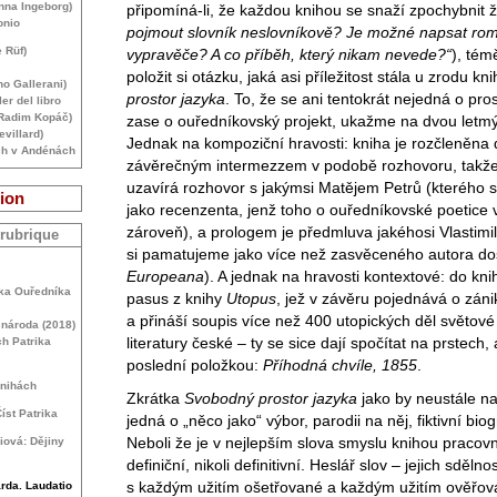
Anna Ingeborg)
připomíná-li, že každou knihou se snaží zpochybnit ž
onio
pojmout slovník neslovníkově? Je možné napsat ro
 Rüf)
vypravěče? A co příběh, který nikam nevede?“
), tém
položit si otázku, jaká asi příležitost stála u zrodu kn
no Gallerani)
prostor jazyka
. To, že se ani tentokrát nejedná o pro
ler del libro
(Radim Kopáč)
zase o ouředníkovský projekt, ukažme na dvou letmý
villard)
Jednak na kompoziční hravosti: kniha je rozčleněna d
ch v Andénách
závěrečným intermezzem v podobě rozhovoru, takže j
uzavírá rozhovor s jakýmsi Matějem Petrů (kterého 
ion
jako recenzenta, jenž toho o ouředníkovské poetice 
zároveň), a prologem je předmluva jakéhosi Vlastimi
 rubrique
si pamatujeme jako více než zasvěceného autora do
Europeana
). A jednak na hravosti kontextové: do knihy
ika Ouředníka
pasus z knihy
Utopus
, jež v závěru pojednává o záni
a přináší soupis více než 400 utopických děl světové l
y národa (2018)
literatury české – ty se sice dají spočítat na prstech, 
ch Patrika
poslední položkou:
Příhodná chvíle, 1855
.
knihách
Zkrátka
Svobodný prostor jazyka
jako by neustále na
íst Patrika
jedná o „něco jako“ výbor, parodii na něj, fiktivní biog
Neboli že je v nejlepším slova smyslu knihou pracovn
iová: Dějiny
definiční, nikoli definitivní. Heslář slov – jejich sdělno
s každým užitím ošetřované a každým užitím ověřov
rda. Laudatio