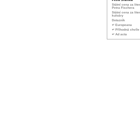
Státní cena za lite
Petra Fischera
Státní cena za lite
kuloáry
Dotazník
↵ Europeana
↵ Příhodná chvíle
↵ Ad acta