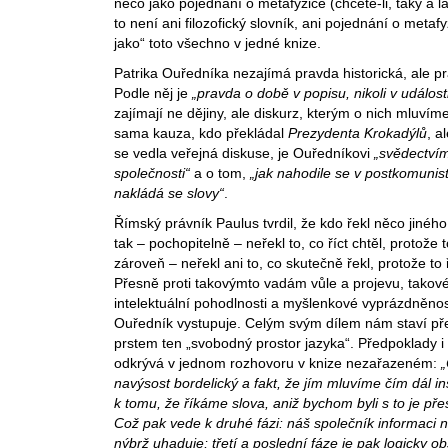
něco jako pojednání o metafyzice (chcete-li, taky à la
to není ani filozofický slovník, ani pojednání o metaf
jako“ toto všechno v jedné knize.
Patrika Ouředníka nezajímá pravda historická, ale p
Podle něj je
„pravda o době v popisu, nikoli v událos
zajímají ne dějiny, ale diskurz, kterým o nich mluvím
sama kauza, kdo překládal
Prezydenta Krokadýlů
, a
se vedla veřejná diskuse, je Ouředníkovi
„svědectví
společnosti“
a o tom,
„jak nahodile se v postkomunist
nakládá se slovy“
.
Římský právník Paulus tvrdil, že kdo řekl něco jiného,
tak – pochopitelně – neřekl to, co říct chtěl, protože t
zároveň – neřekl ani to, co skutečně řekl, protože to ř
Přesně proti takovýmto vadám vůle a projevu, takovét
intelektuální pohodlnosti a myšlenkové vyprázdněnost
Ouředník vystupuje. Celým svým dílem nám staví pře
prstem ten „svobodný prostor jazyka“. Předpoklady i
odkrývá v jednom rozhovoru v knize nezařazeném:
„
navýsost bordelický a fakt, že jím mluvíme čím dál ins
k tomu, že říkáme slova, aniž bychom byli s to je pře
Což pak vede k druhé fázi: náš společník informaci 
nýbrž uhaduje; třetí a poslední fáze je pak logicky o