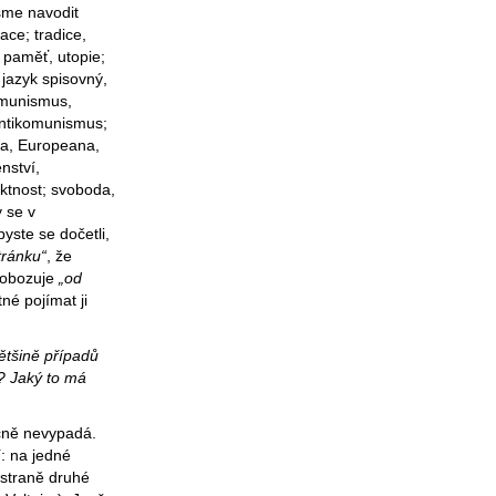
sme navodit
ace; tradice,
, paměť, utopie;
 jazyk spisovný,
komunismus,
antikomunismus;
pia, Europeana,
nství,
ktnost; svoboda,
y se v
byste se dočetli,
tránku“
, že
vobozuje
„od
né pojímat ji
většině případů
? Jaký to má
ečně nevypadá.
tí: na jedné
a straně druhé