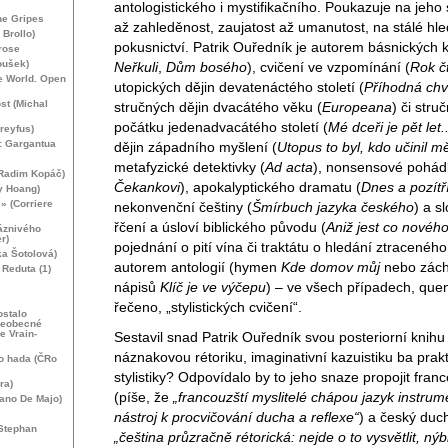
antologistického i mystifikačního. Poukazuje na jeho
he Gripes
až zahleděnost, zaujatost až umanutost, na stálé hle
 Brollo)
pokusnictví. Patrik Ouředník je autorem básnických k
rose
oušek)
Neřkuli
,
Dům bosého
), cvičení ve vzpomínání (
Rok č
he World. Open
utopických dějin devatenáctého století (
Příhodná chv
st (Michal
stručných dějin dvacátého věku (
Europeana
) či stru
počátku jedenadvacátého století (
Mé dceři je pět let..
Dreyfus)
: Gargantua
dějin západního myšlení (
Utopus to byl, kdo učinil 
metafyzické detektivky (
Ad acta
), nonsensové pohád
(Radim Kopáč)
Čekankovi
), apokalyptického dramatu (
Dnes a pozítř
y Hoang)
 » (Corriere
nekonvenční češtiny (
Šmírbuch jazyka českého
) a s
řčení a úsloví biblického původu (
Aniž jest co novéh
láznivého
r)
pojednání o pití vína či traktátu o hledání ztraceného
ka Šotolová)
autorem antologií (hymen
Kde domov můj
nebo zác
Reduta (1)
nápisů
Klíč je ve výčepu
) – ve všech případech, qu
řečeno, „stylistických cvičení“.
ostalo
šeobecné
e Vrain-
Sestavil snad Patrik Ouředník svou posteriorní knihu
náznakovou rétoriku, imaginativní kazuistiku ba prakt
o hada (ČRo
stylistiky? Odpovídalo by to jeho snaze propojit fran
ra)
(píše, že
„francouzští myslitelé chápou jazyk instrum
iano De Majo)
nástroj k procvičování ducha a reflexe“
) a český duch
Stephan
„čeština průzračně rétorická: nejde o to vysvětlit, nýb