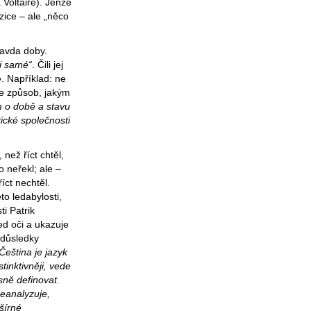
 Voltaire). Jenže
yzice – ale „něco
ravda doby.
ti samé“
. Čili jej
e. Například: ne
le způsob, jakým
m o době a stavu
ické společnosti
 než říct chtěl,
o neřekl; ale –
íct nechtěl.
o ledabylosti,
i Patrik
d oči a ukazuje
 důsledky
Čeština je jazyk
tinktivněji, vede
sně definovat.
neanalyzuje,
bšírné