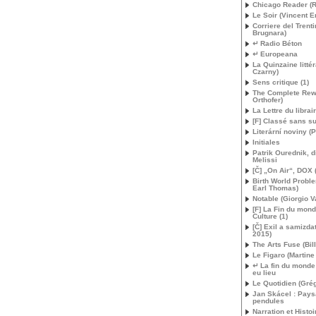
Chicago Reader (
Le Soir (Vincent E
Corriere del Trenti
Brugnara)
↵ Radio Béton
↵ Europeana
La Quinzaine littér
Czarny)
Sens critique (1)
The Complete Rew
Orthofer)
La Lettre du librai
[F] Classé sans su
Literární noviny (P
Initiales
Patrik Ourednik, d
Melissi
[Č] „On Air“,
DOX
Birth World Probl
Earl Thomas)
Notable (Giorgio V
[F] La Fin du mon
Culture (1)
[Č] Exil a samizdat
2015)
The Arts Fuse (Bil
Le Figaro (Martine
↵ La fin du monde 
eu lieu
Le Quotidien (Grég
Jan Skácel : Pay
pendules
Narration et Histoi