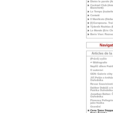
Dietro le parole (
Cocktail Club (Ant
Bianchetti)
Le Temps (Isabelle
Contatti
Il Manifesto (Stefa
[I] Europeana. Trai
Týdeník Rozhlas 
Le Monde (Eric Che
Boris Vian: Rozru
Navigat
Articles de la
(Právě) vyšlo
↵ Bibliografie
Napříč dílem Patr
O autorovi
GEN
: Galerie elit
Jiří Pelán o knihá
Ouředníka
Revue Souvislosti
Dalibor Dobiáš o 
Patrika Ouředníka
Jonathan Bolton: Č
Ouředníka
Florence Pellegrin
jako fraška
Ocenění
Cena Toma Stoppa
Petra Šrámka