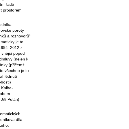
dní řadě
st prostorem
ředníka
dovské poroty
nků a rozhovorů“
ematicky je to
h 1994–2012 z
a vnější popud
edmluvy (nejen k
ánky (přičemž
 to všechno je to
zahlédnutí
hosti)
. Kniha-
ůsobem
Jiří Pelán)
 tematických
dníkova díla –
kého,