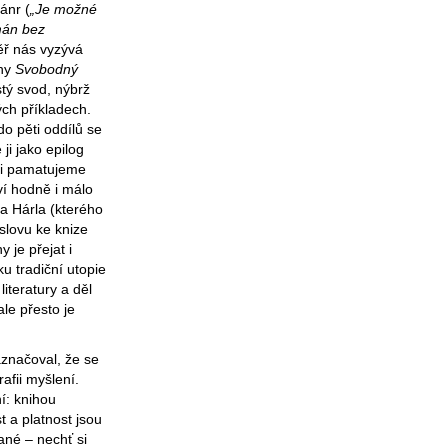
ánr (
„Je možné
mán bez
ěř nás vyzývá
ihy
Svobodný
stý svod, nýbrž
ch příkladech.
o pěti oddílů se
i jako epilog
si pamatujeme
ví hodně i málo
la Hárla (kterého
slovu ke knize
 je přejat i
ku tradiční utopie
iteratury a děl
ale přesto je
značoval, že se
rafii myšlení.
í: knihou
st a platnost jsou
ané – nechť si