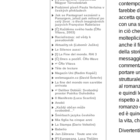
Magyar Társulatának
contempor
Podzimní píseň Paula Verlaina v
farebbe d
českých překladech
Jak se Pantagruel seznámil s
accetta q
Panurgem, jehož pak miloval po
celý život : o třech imaginárních
con una s
jazycích Françoise Rabelaise
[Č] Každému svého hada (ČRo
in ciò ch
Vltava, 2003)
Racialismus: od vědy k
molteplici
pseudovědě
anche il f
Aktuality.sk (Ľubomír Jaško)
Le Silence aussi
della stor
[I] La Fine del mondo.
RAI
3
messaggio
[Č] Dnes a pozítří. ČRo Wave
↵ ČRo Vltava
commentat
Tête de lecture
portare un
Magazín Uni (Radim Kopáč)
webmagazin.cz (David Šeterle)
struttural
La fine del mondo non sarebbe
al romanz
arrivata
↵ Dalibor Dobiáš: Svobodný
e quindi 
prostor Patrika Ouředníka
Il Manifesto (Luca Scarlini)
rispetto a
Anobii
romanzo c
„Každý občan může
svobodně...“
ed è quin
Šmírbuch jazyka českého
la vita, 
Mia figlia ha cinque anni
La Stampa (Dario Voltolini)
Babelio
Divertent
Jan Zábrana : Toute une vie
[F] Europeana. Luca Théâtre