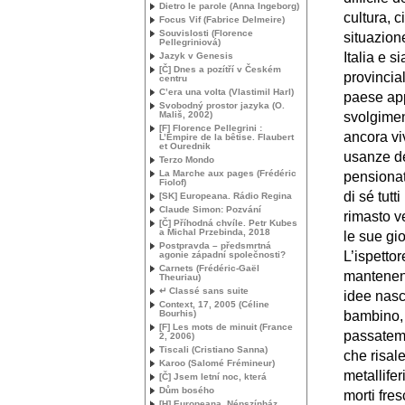
Dietro le parole (Anna Ingeborg)
cultura, 
Focus Vif (Fabrice Delmeire)
Souvislosti (Florence
situazion
Pellegriniová)
Italia e s
Jazyk v Genesis
[Č] Dnes a pozítří v Českém
provincial
centru
C’era una volta (Vlastimil Harl)
paese app
Svobodný prostor jazyka (O.
Mališ, 2002)
svolgiment
[F] Florence Pellegrini :
ancora vi
L’Empire de la bêtise. Flaubert
et Ourednik
usanze deg
Terzo Mondo
La Marche aux pages (Frédéric
pensionat
Fiolof)
di sé tutt
[
SK
] Europeana. Rádio Regina
Claude Simon: Pozvání
rimasto v
[Č] Příhodná chvíle. Petr Kubes
a Michal Przebinda, 2018
le sue gi
Postpravda – předsmrtná
L’ispetto
agonie západní společnosti?
Carnets (Frédéric-Gaël
mantenend
Theuriau)
↵ Classé sans suite
idee nasc
Context, 17, 2005 (Céline
Bourhis)
bambino, 
[F] Les mots de minuit (France
passatemp
2, 2006)
Tiscali (Cristiano Sanna)
che risal
Karoo (Salomé Frémineur)
metallifer
[Č] Jsem letní noc, která
Dům bosého
morti fre
[H] Europeana. Népszínház