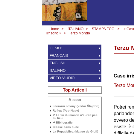
Home
>
ITALIANO
>
STAMPA ECC.
>
« Cas
irrisolto »
>
Terzo Mondo
Terzo 
ČESKY
FRANÇAIS
ENGLISH
ITALIANO
Caso irri
VIDEO / AUDIO
Terzo Mo
Top Articoli
A caso
Literární noviny (Viktor Šlajchrt)
Potrei re
Reflex (Petr Nagy)
parlandon
↵ La fin du monde n’aurait pas
eu lieu
ovvero de
↵ Bibliografie
esiste, è 
Classé sans suite
La Repubblica (Matteo de Giuli)
difficile