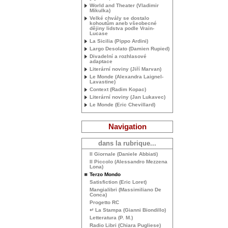
World and Theater (Vladimir
Mikulka)
Velké chvály se dostalo
kohoutům aneb všeobecné
dějiny lidstva podle Vrain-
Lucase
La Sicilia (Pippo Ardini)
Largo Desolato (Damien Rupied)
Divadelní a rozhlasové
adaptace
Literární noviny (Jiří Marvan)
Le Monde (Alexandra Laignel-
Lavastine)
Context (Radim Kopac)
Literární noviny (Jan Lukavec)
Le Monde (Eric Chevillard)
Navigation
dans la rubrique...
Il Giornale (Daniele Abbiati)
Il Piccolo (Alessandro Mezzena
Lona)
Terzo Mondo
Satisfiction (Eric Loret)
Mangialibri (Massimiliano De
Conca)
Progetto
RC
↵ La Stampa (Gianni Biondillo)
Letteratura (P. M.)
Radio Libri (Chiara Pugliese)