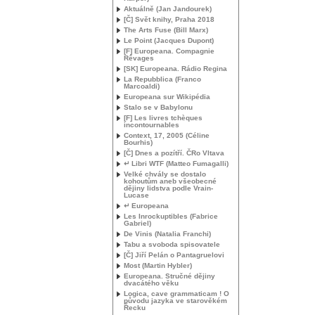
Aktuálně (Jan Jandourek)
[Č] Svět knihy, Praha 2018
The Arts Fuse (Bill Marx)
Le Point (Jacques Dupont)
[F] Europeana. Compagnie
Rêvages
[
SK
] Europeana. Rádio Regina
La Repubblica (Franco
Marcoaldi)
Europeana sur Wikipédia
Stalo se v Babylonu
[F] Les livres tchèques
incontournables
Context, 17, 2005 (Céline
Bourhis)
[Č] Dnes a pozítří. ČRo Vltava
↵ Libri
WTF
(Matteo Fumagalli)
Velké chvály se dostalo
kohoutům aneb všeobecné
dějiny lidstva podle Vrain-
Lucase
↵ Europeana
Les Inrockuptibles (Fabrice
Gabriel)
De Vinis (Natalia Franchi)
Tabu a svoboda spisovatele
[Č] Jiří Pelán o Pantagruelovi
Most (Martin Hybler)
Europeana. Stručné dějiny
dvacátého věku
Logica, cave grammaticam ! O
původu jazyka ve starověkém
Řecku