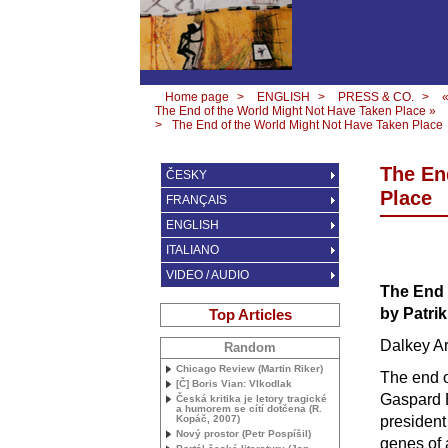
Home page
>
ENGLISH
>
PRESS & CO.
>
The End of the World Might Not Have Taken Place »
>
The End of the World Might Not Have Taken Place
The En
ČESKY
Place
FRANÇAIS
ENGLISH
ITALIANO
VIDEO / AUDIO
The End 
by Patri
Top Articles
Dalkey Ar
Random
Chicago Review (Martin Riker)
The end o
[Č] Boris Vian: Vlkodlak
Gaspard B
Česká kritika je letory tragické
a humorem se cítí dotčena (R.
Kopáč, 2007)
president
Nový prostor (Petr Pospíšil)
genes of 