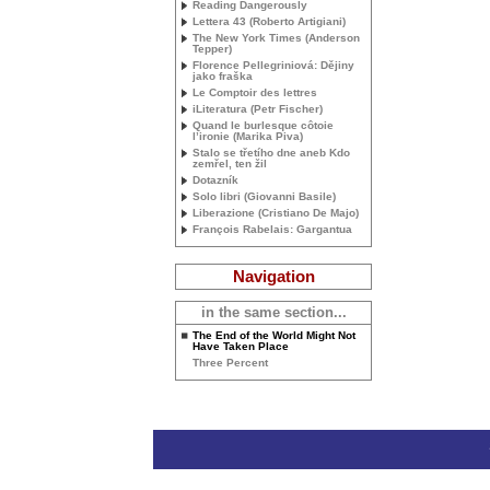
Reading Dangerously
Lettera 43 (Roberto Artigiani)
The New York Times (Anderson
Tepper)
Florence Pellegriniová: Dějiny
jako fraška
Le Comptoir des lettres
iLiteratura (Petr Fischer)
Quand le burlesque côtoie
l’ironie (Marika Piva)
Stalo se třetího dne aneb Kdo
zemřel, ten žil
Dotazník
Solo libri (Giovanni Basile)
Liberazione (Cristiano De Majo)
François Rabelais: Gargantua
Navigation
in the same section...
The End of the World Might Not
Have Taken Place
Three Percent