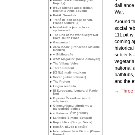
Portál české literatury (Jan
Nejedlý)
dalliance
[F] Le Silence aussi (Kilian
Rochat & Anne Savelli)
War.
Patrik Ourednik
Traité de bon usage de vin.
Around th
France Culture (2)
Intelektuál a jeho role ve
social re
společnosti
111 pithy 
The End of the World Might Not
Have Taken Place
coming ap
Gargantua !
Area locale (Francesca Melania
historica
Monizzi)
subjects a
↵ Bibliografie
3:
AM
Magazine (Anna Aslanyan)
vegetaria
The Village Voice
national a
Three Percent
[Č] Náš malý muzikant
bathtubs, 
Sever (Lukáš Pfauser)
and the e
The Project
Lingua restituta
→
Three 
[I] Europeana. Lettura di Paolo
Nori
O princi Čekankovi (rozhl.
adaptace)
O komunismu, altruismu a
(ne)potřebě definic
↵ Katovna, ČT2 (I/2002)
Lankelot (Simone Bottazzi)
Repubblica (Giorgio Vasta)
Román, návod k použití
International Noir Fiction (Glenn
Harper)