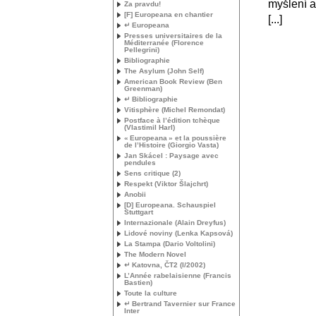
myšlení a
Za pravdu!
[F] Europeana en chantier
[...]
↵ Europeana
Presses universitaires de la
Méditerranée (Florence
Pellegrini)
Bibliographie
The Asylum (John Self)
American Book Review (Ben
Greenman)
↵ Bibliographie
Vitisphère (Michel Remondat)
Postface à l’édition tchèque
(Vlastimil Harl)
«
Europeana
» et la poussière
de l’Histoire (Giorgio Vasta)
Jan Skácel : Paysage avec
pendules
Sens critique (2)
Respekt (Viktor Šlajchrt)
Anobii
[D] Europeana. Schauspiel
Stuttgart
Internazionale (Alain Dreyfus)
Lidové noviny (Lenka Kapsová)
La Stampa (Dario Voltolini)
The Modern Novel
↵ Katovna, ČT2 (I/2002)
L’Année rabelaisienne (Francis
Bastien)
Toute la culture
↵ Bertrand Tavernier sur France
Inter