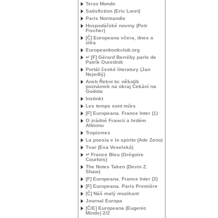
Terzo Mondo
Satisfiction (Eric Loret)
Paris Normandie
Hospodářské noviny (Petr
Fischer)
[Č] Europeana včera, dnes a
zítra
Europeanbookclub.org
↵ [F] Gérard Berréby parle de
Patrik Ourednik
Portál české literatury (Jan
Nejedlý)
Aneb Řekni to: několik
poznámek na okraj Čekání na
Godota
Instinkt
Les temps sont mûrs
[F] Europeana. France Inter (1)
O zrádné Francii a hrdém
Albionu
Tropismes
La poesia e lo spirito (Ade Zeno)
Tvar (Eva Veselská)
↵ France Bleu (Grégoire
Courtois)
The Notes Taken (Devin Z.
Shaw)
[F] Europeana. France Inter (3)
[F] Europeana. Paris Première
[Č] Náš malý muzikant
Journal Europa
[Č/E] Europeana (Eugenic
Minds) 2/2