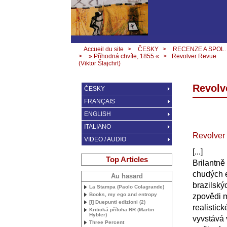
Accueil du site
>
ČESKY
>
RECENZE A SPOL.
>
» Příhodná chvíle, 1855 «
>
Revolver Revue
(Viktor Šlajchrt)
Revolve
ČESKY
FRANÇAIS
ENGLISH
ITALIANO
Revolver
VIDEO / AUDIO
[...]
Top Articles
Brilantně
chudých e
Au hasard
brazilský
La Stampa (Paolo Colagrande)
Books, my ego and entropy
zpovědi m
[I] Duepunti edizioni (2)
realistic
Kritická příloha
RR
(Martin
Hybler)
vyvstává
Three Percent