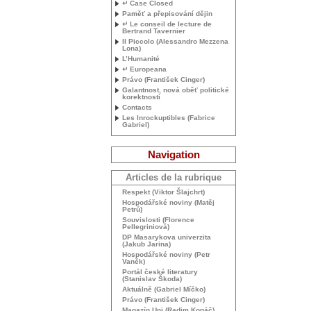
↵ Case Closed
Paměť a přepisování dějin
↵ Le conseil de lecture de
Bertrand Tavernier
Il Piccolo (Alessandro Mezzena
Lona)
L’Humanité
↵ Europeana
Právo (František Cinger)
Galantnost, nová oběť politické
korektnosti
Contacts
Les Inrockuptibles (Fabrice
Gabriel)
Navigation
Articles de la rubrique
Respekt (Viktor Šlajchrt)
Hospodářské noviny (Matěj
Petrů)
Souvislosti (Florence
Pellegriniová)
DP
Masarykova univerzita
(Jakub Jarina)
Hospodářské noviny (Petr
Vaněk)
Portál české literatury
(Stanislav Škoda)
Aktuálně (Gabriel Míčko)
Právo (František Cinger)
Magazín Uni (Radim Kopáč)