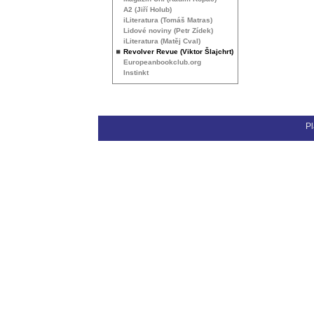
A2 (Jiří Holub)
iLiteratura (Tomáš Matras)
Lidové noviny (Petr Zídek)
iLiteratura (Matěj Cval)
Revolver Revue (Viktor Šlajchrt)
Europeanbookclub.org
Instinkt
Pl