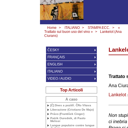
Home
>
ITALIANO
>
STAMPA ECC.
>
«
Trattato sul buon uso del vino »
>
Lankelot (Ana
Ciurans)
Lankel
ČESKY
FRANÇAIS
ENGLISH
ITALIANO
Trattato 
VIDEO / AUDIO
Ana Ciur
Top Articoli
Lankelot
A caso
[Č] Dnes a pozítří. ČRo Vltava
Liberazione (Cristiano De Majo)
Právo (František Cinger)
Non stupi
Patrik Ourednik, di Paolo
ci inebri
Melissi
Langue populaire contre langue
Praga si 