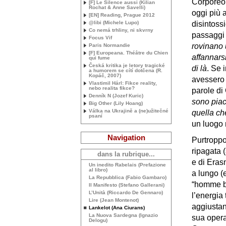
Corporeo.
[F] Le Silence aussi (Kilian
Rochat & Anne Savelli)
oggi più 
[
EN
] Reading, Prague 2012
@libi (Michele Lupo)
disintoss
Co nemá trhliny, ni skvrny
passaggi
Focus Vif
rovinano 
Paris Normandie
[F] Europeana. Théâtre du Chien
affannarsi,
qui fume
Česká kritika je letory tragické
di là
. Se 
a humorem se cítí dotčena (R.
Kopáč, 2007)
avessero p
Vlastimil Hárl: Fikce reality,
nebo realita fikce?
parole d
Denník N (Jozef Kuric)
sono piac
Big Other (Lily Hoang)
Válka na Ukrajině a (ne)užitečné
quella ch
psaní
un luogo 
Navigation
Purtroppo
ripagata 
dans la rubrique...
e di Eras
Un inedito Rabelais (Prefazione
al libro)
a lungo (
La Repubblica (Fabio Gambaro)
“homme buf
Il Manifesto (Stefano Gallerani)
L’Unità (Riccardo De Gennaro)
l’energia 
Lire (Jean Montenot)
aggiustan
Lankelot (Ana Ciurans)
La Nuova Sardegna (Ignazio
sua opera 
Delogu)