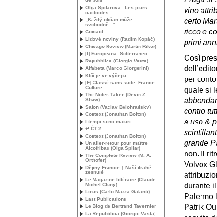
de bois
Olga Spilarova : Les jours
vino attr
cactoïdes
„Každý občan může
certo Mar
svobodně...“
ricco e c
Contatti
Lidové noviny (Radim Kopáč)
primi ann
Chicago Review (Martin Riker)
[I] Europeana. Sotterraneo
Così prese
Repubblica (Giorgio Vasta)
dell’edit
Alfabeta (Marco Giorgerini)
Klíč je ve výčepu
per conto 
[F] Classé sans suite. France
Culture
quale si 
The Notes Taken (Devin Z.
abbondant
Shaw)
Salon (Vaclav Belohradsky)
contro tut
Context (Jonathan Bolton)
a uso & pr
I tempi sono maturi
↵ ČT 2
scintilla
Context (Jonathan Bolton)
grande P
Un aller-retour pour maître
Alcofribas (Olga Spilar)
non. Il r
The Complete Review (
M. A.
Orthofer)
Volvox Glo
Dějiny Francie † Naší drahé
zesnulé
attribuzi
Le Magazine littéraire (Claude
Michel Cluny)
durante i
Linus (Carlo Mazza Galanti)
Palermo lo
Last Publications
Patrik Our
Le Blog de Bertrand Tavernier
La Repubblica (Giorgio Vasta)