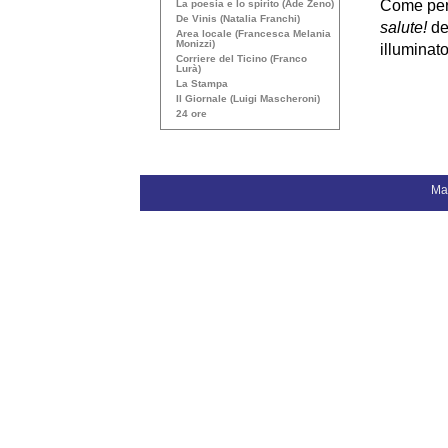
Come per i
La poesia e lo spirito (Ade Zeno)
De Vinis (Natalia Franchi)
salute!
de
Area locale (Francesca Melania
Monizzi)
illuminat
Corriere del Ticino (Franco
Lurà)
La Stampa
Il Giornale (Luigi Mascheroni)
24 ore
Ma