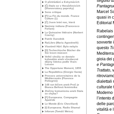
seguito d
O překládání a Eskymácích
Pantagru
[Č] Stalo se v Horažďovicích
(Slunovratovy paprsky)
Marcel Sch
Sens critique
[F] La Fin du monde. France
quasi in 
Culture (1)
Editorial
[Č] Jsem letní noc, která
Nazione indiana (Francesco
Forlani)
Rabelais 
La Quinzaine littéraire (Norbert
Czarny)
contingen
Patrik Ourednik
sovverte 
RaiLibro (Maria Agostinelli)
Vlastimil Hárl: Bylo nebylo
questo
Tr
[D] Tschechische Bücher die
Mediterra
Sie lesen müssen
Velké chvály se dostalo
gioia dei 
kohoutům aneb všeobecné
dějiny lidstva podle Vrain-
e Pantag
Lucase
The Opportune Moment, 1855
Trattato
, 
La Repubblica (Giorgio Vasta)
ritroviamo
Presses universitaires de la
Méditerranée (Florence
dialettali
Pellegrini)
148 ran bičem aneb Proč je
culturale 
Bianca Bellová feministka
Zločiny komunismu aneb Stala
Moderno q
se chyba?
[F] Europeana. Compagnie
l’intento 
Apatride
delle paro
Le Monde (Eric Chevillard)
[I] Europeana. Radio Shamal
vitalità e
Inforum (Tomáš Weiss)