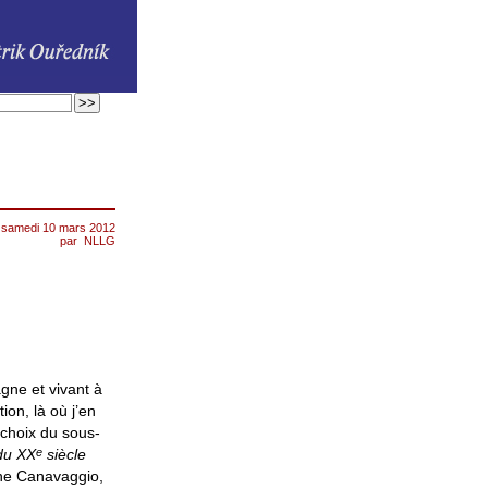
samedi 10 mars 2012
par
NLLG
gne et vivant à
ion, là où j’en
 choix du sous-
e
 du
XX
siècle
nne Canavaggio,