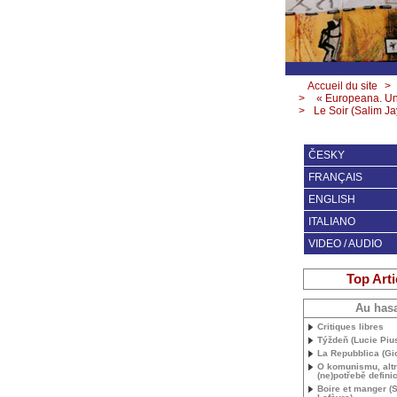
Accueil du site
>
>
« Europeana. Une
>
Le Soir (Salim Ja
ČESKY
FRANÇAIS
ENGLISH
ITALIANO
VIDEO / AUDIO
Top Arti
Au has
Critiques libres
Týždeň (Lucie Pius
La Repubblica (Gio
O komunismu, alt
(ne)potřebě defini
Boire et manger (