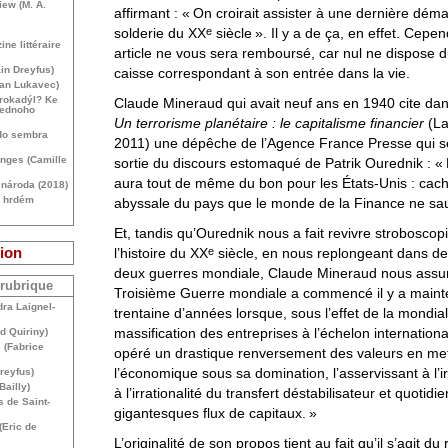
iew (
M. A.
affirmant : «
On croirait assister à une dernière dém
e
solderie du
XX
siècle
». Il y a de ça, en effet. Cepe
ne littéraire
article ne vous sera remboursé, car nul ne dispose d
ain Dreyfus)
caisse correspondant à son entrée dans la vie.
Jan Lukavec)
rokadýl? Ke
Claude Mineraud qui avait neuf ans en 1940 cite da
jednoho
Un terrorisme planétaire : le capitalisme financier
(La
ndo sembra
2011) une dépêche de l’Agence France Presse qui se
anges (Camille
sortie du discours estomaqué de Patrik Ourednik : «
aura tout de même du bon pour les États-Unis : cach
y národa (2018)
a hrdém
abyssale du pays que le monde de la Finance ne sau
Et, tandis qu’Ourednik nous a fait revivre strobosco
ion
e
l’histoire du
XX
siècle, en nous replongeant dans des
deux guerres mondiale, Claude Mineraud nous assu
 rubrique
Troisième Guerre mondiale a commencé il y a maint
ra Laignel-
trentaine d’années lorsque, sous l’effet de la mondial
massification des entreprises à l’échelon international
d Quiriny)
 (Fabrice
opéré un drastique renversement des valeurs en me
l’économique sous sa domination, l’asservissant à l’ir
Dreyfus)
Bailly)
à l’irrationalité du transfert déstabilisateur et quotidi
 de Saint-
gigantesques flux de capitaux.
»
(Eric de
L’originalité de son propos tient au fait qu’il s’agit du 