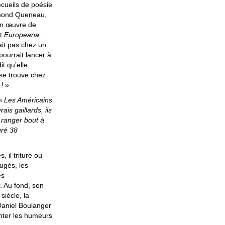
recueils de poésie
aymond Queneau,
on œuvre de
st
Europeana
.
ait pas chez un
pourrait lancer à
it qu’elle
 se trouve chez
!
»
«
Les Américains
is gaillards, ils
 ranger bout à
uré 38
il triture ou
jugés, les
es
r. Au fond, son
siècle, la
Daniel Boulanger
enter les humeurs