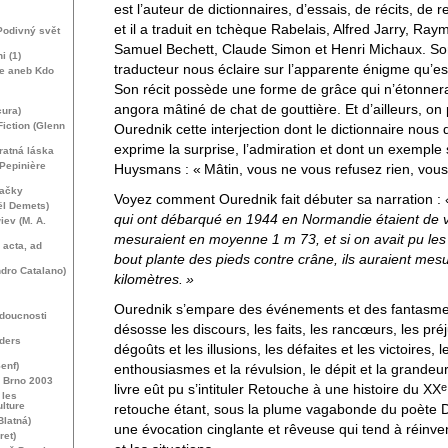
est l’auteur de dictionnaires, d’essais, de récits, de 
et il a traduit en tchèque Rabelais, Alfred Jarry, R
Podivný svět
Samuel Bechett, Claude Simon et Henri Michaux. S
i (1)
traducteur nous éclaire sur l’apparente énigme qu’e
ne aneb Kdo
Son récit possède une forme de grâce qui n’étonner
angora mâtiné de chat de gouttière. Et d’ailleurs, on 
cura)
Fiction (Glenn
Ourednik cette interjection dont le dictionnaire nous d
exprime la surprise, l’admiration et dont un exemple
ratná láska
 Pepinière
Huysmans : «
Mâtin, vous ne vous refusez rien, vous
vačky
Voyez comment Ourednik fait débuter sa narration :
ël Demets)
qui ont débarqué en 1944 en Normandie étaient de vra
iev (
M. A.
mesuraient en moyenne 1 m 73, et si on avait pu les
 acta, ad
bout plante des pieds contre crâne, ils auraient mes
dro Catalano)
kilomètres.
»
Ourednik s’empare des événements et des fantasmes, 
doucnosti
désosse les discours, les faits, les rancœurs, les pré
ders
dégoûts et les illusions, les défaites et les victoires, l
enf)
enthousiasmes et la révulsion, le dépit et la grandeu
, Brno 2003
e
livre eût pu s’intituler Retouche à une histoire du
XX
 les
ulture
retouche étant, sous la plume vagabonde du poète 
Blatná)
une évocation cinglante et rêveuse qui tend à réinv
ret)