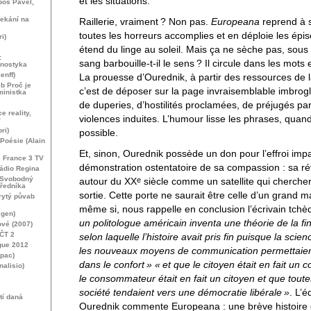
et les situations.
boš Pavel,
ekání na
Raillerie, vraiment
? Non pas.
Europeana
reprend à 
toutes les horreurs accomplies et en déploie les é
i)
étend du linge au soleil. Mais ça ne sèche pas, sou
:
sang barbouille-t-il le sens
? Il circule dans les mots 
anostyka
enff)
La prouesse d’Ourednik, à partir des ressources de l
b Proč je
c’est de déposer sur la page invraisemblable imbrog
ministka
de duperies, d’hostilités proclamées, de préjugés pa
e reality,
violences induites. L’humour lisse les phrases, quan
?
ri)
possible.
 Poésie (Alain
Et, sinon, Ourednik possède un don pour l’effroi imp
e. France 3
TV
démonstration ostentatoire de sa compassion : sa ré
ádio Regina
: Svobodný
e
autour du
XX
siècle comme un satellite qui chercher
uředníka
sortie. Cette porte ne saurait être celle d’un grand 
rytý půvab
même si, nous rappelle en conclusion l’écrivain tch
igen)
un politologue américain inventa une théorie de la fin 
vé (2007)
 ČT 2
selon laquelle l’histoire avait pris fin puisque la sci
gue 2012
les nouveaux moyens de communication permettaient
pac)
dans le confort
» «
et que le citoyen était en fait un
alisio)
le consommateur était en fait un citoyen et que tout
société tendaient vers une démocratie libérale
»
. L’é
tí daná
Ourednik commente Europeana : une brève histoire