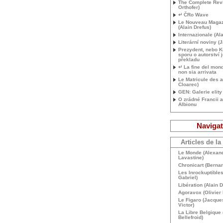
The Complete Rev
Orthofer)
↵ ČRo Wave
Le Nouveau Magazi
(Alain Drefus)
Internazionale (Al
Literární noviny (
Prezydent, nebo K
sporu o autorství 
překladu
↵ La fine del mo
non sia arrivata
Le Matricule des 
Cloarec)
GEN
: Galerie elit
O zrádné Francii 
Albionu
Navigat
Articles de la
Le Monde (Alexand
Lavastine)
Chronicart (Bernar
Les Inrockuptibles
Gabriel)
Libération (Alain 
Agoravox (Olivier 
Le Figaro (Jacques
Victor)
La Libre Belgique 
Bellefroid)