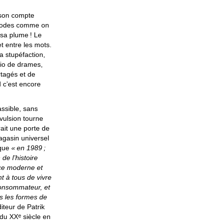
son compte
pisodes comme on
s sa plume
! Le
et entre les mots.
a stupéfaction,
lio de drames,
rtagés et de
d c’est encore
assible, sans
vulsion tourne
ait une porte de
magasin universel
èque
«
en 1989
;
de l’histoire
ence moderne et
 à tous de vivre
 consommateur, et
es les formes de
diteur de Patrik
e
 du
XX
siècle en