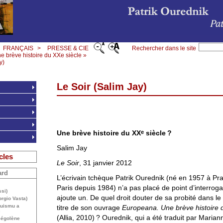
FRANÇAIS
>
PRESSE & CIE
Rechercher dans le site
 brève histoire du XXe siècle »
y)
Le Soir (Salim Jay)
e
Une brève histoire du
XX
siècle
?
Salim Jay
cles
Le Soir
, 31 janvier 2012
ard
L’écrivain tchèque Patrik Ourednik (né en 1957 à Pra
Paris depuis 1984) n’a pas placé de point d’interrogat
si)
ajoute un. De quel droit douter de sa probité dans le
rgio Vasta)
ruismu a
titre de son ouvrage
Europeana. Une brève histoire
c
(Allia, 2010)
? Ourednik, qui a été traduit par Maria
Ségolène