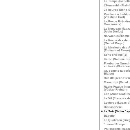
Le Temps (Isabelle
L’Humanité (Alain 
24 heures (Boris S
Postface à l’éditi
(Vlastimil Harl)
La Revue littérair
Goudemare)
Le Nouveau Magazi
(Alain Drefus)
Norwich (Sébastie
La Revue des de
(Michel Crépu)
Le Matricule des 
(Emmanuel Favre)
Sens critique (1)
Karoo (Salomé Fr
Flaubert et Ouredn
en farce (Florence 
Or, comme la poési
Blaise)
Rue 89 (Jean-Pier
Transcript (Radek
Radio Prague Inter
(Václav Richter)
Elle (Anne Diatkin
Le Vif (François d
Lectures (Lucas Vi
Bibliosphère
Le Soir (Salim Jay
Babelio
Le Quotidien (Grég
Journal Europa
Philosophie Maga