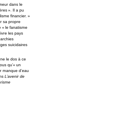
neur dans le
ères
». Il a pu
lisme financier.
»
nir sa propre
e «
le fanatisme
livre les pays
garchies
iges suicidaires
rne le dos à ce
vous qu’«
un
ar manque d’eau
ans
L’avenir de
orisme