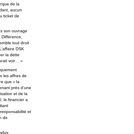
arque de la
ndant, aucun
u ticket de
ns son ouvrage
 Différence,
mble tout droit
L’affaire
DSK
er la dette
rait voir…
»
piquement
 les affres de
re que «
la
enant près d’une
isation et de la
, le financier a
ttant
responsabilité et
en de
refus