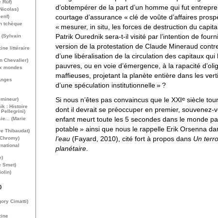
 Rüf)
d’obtempérer de la part d’un homme qui fut entrepre
Nicolas)
courtage d’assurance «
clé de voûte d’affaires prosp
enf)
on tchèque
«
mesurer, in situ, les forces de destruction du capita
Patrik Ourednik sera-t-il visité par l’intention de four
e (Sylvain
version de la protestation de Claude Mineraud contr
ne littéraire
d’une libéralisation de la circulation des capitaux qui 
n Chevalier)
pauvres, ou en voie d’émergence, à la rapacité d’oli
ux mondes
maffieuses, projetant la planète entière dans les vert
Anges
d’une spéculation institutionnelle
»
?
e
Si nous n’êtes pas convaincus que le
XXI
siècle tou
émineur)
ik : Histoire
dont il devrait se préoccuper en premier, souvenez-
Pellegrini)
enfant meurt toute les 5 secondes dans le monde p
e... (Marie
potable
» ainsi que nous le rappelle Erik Orsenna d
re Thibaudat)
l’eau
(Fayard, 2010), cité fort à propos dans
Un terr
 Chromy)
national
planétaire
.
e)
e Smet)
olin)
)
ory Cimatti)
zine