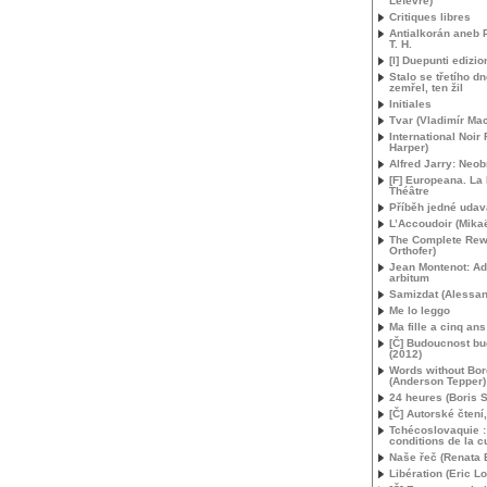
Lefèvre)
Critiques libres
Antialkorán aneb 
T. H.
[I] Duepunti edizion
Stalo se třetího d
zemřel, ten žil
Initiales
Tvar (Vladimír Ma
International Noir 
Harper)
Alfred Jarry: Neob
[F] Europeana. La
Théâtre
Příběh jedné uda
L’Accoudoir (Mika
The Complete Rew
Orthofer)
Jean Montenot: Ad
arbitum
Samizdat (Alessan
Me lo leggo
Ma fille a cinq ans
[Č] Budoucnost bu
(2012)
Words without Bor
(Anderson Tepper)
24 heures (Boris S
[Č] Autorské čtení
Tchécoslovaquie :
conditions de la c
Naše řeč (Renata 
Libération (Eric Lo