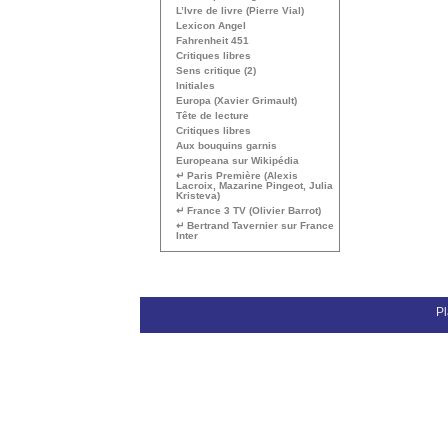
L’Ivre de livre (Pierre Vial)
Lexicon Angel
Fahrenheit 451
Critiques libres
Sens critique (2)
Initiales
Europa (Xavier Grimault)
Tête de lecture
Critiques libres
Aux bouquins garnis
Europeana sur Wikipédia
↵ Paris Première (Alexis
Lacroix, Mazarine Pingeot, Julia
Kristeva)
↵ France 3
TV
(Olivier Barrot)
↵ Bertrand Tavernier sur France
Inter
Pl