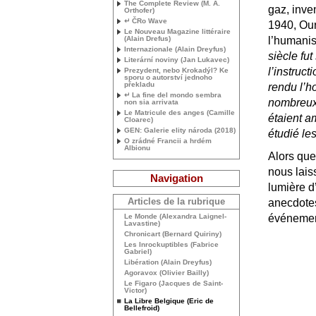
The Complete Review (
M. A.
gaz, inve
Orthofer)
↵ ČRo Wave
1940, Our
Le Nouveau Magazine littéraire
(Alain Drefus)
l’humanis
Internazionale (Alain Dreyfus)
siècle fut
Literární noviny (Jan Lukavec)
l’instruct
Prezydent, nebo Krokadýl? Ke
sporu o autorství jednoho
překladu
rendu l’h
↵ La fine del mondo sembra
nombreux 
non sia arrivata
Le Matricule des anges (Camille
étaient a
Cloarec)
GEN
: Galerie elity národa (2018)
étudié le
O zrádné Francii a hrdém
Albionu
Alors que 
nous lais
Navigation
lumière d
Articles de la rubrique
anecdotes
Le Monde (Alexandra Laignel-
événement
Lavastine)
Chronicart (Bernard Quiriny)
Les Inrockuptibles (Fabrice
Gabriel)
Libération (Alain Dreyfus)
Agoravox (Olivier Bailly)
Le Figaro (Jacques de Saint-
Victor)
La Libre Belgique (Eric de
Bellefroid)