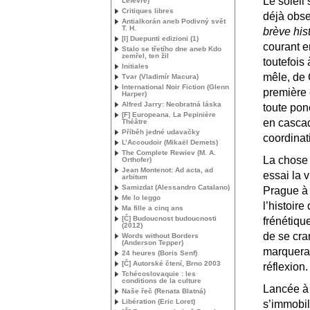
Le soleil 
Lefèvre)
Critiques libres
déjà obs
Antialkorán aneb Podivný svět
T. H.
brève his
[I] Duepunti edizioni (1)
courant e
Stalo se třetího dne aneb Kdo
zemřel, ten žil
toutefois
Initiales
mêle, de 
Tvar (Vladimír Macura)
International Noir Fiction (Glenn
première 
Harper)
Alfred Jarry: Neobratná láska
toute pon
[F] Europeana. La Pepinière
en casca
Théâtre
Příběh jedné udavačky
coordinat
L’Accoudoir (Mikaël Demets)
The Complete Rewiev (
M. A.
La chose 
Orthofer)
Jean Montenot: Ad acta, ad
essai la v
arbitum
Samizdat (Alessandro Catalano)
Prague à 
Me lo leggo
l’histoir
Ma fille a cinq ans
[Č] Budoucnost budoucnosti
frénétiqu
(2012)
de se cra
Words without Borders
(Anderson Tepper)
marquerai
24 heures (Boris Senf)
[Č] Autorské čtení, Brno 2003
réflexion.
Tchécoslovaquie : les
conditions de la culture
Lancée à 
Naše řeč (Renata Blatná)
Libération (Eric Loret)
s’immobil