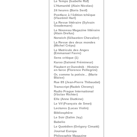
Le Temps (Isabelle Rüf)
L’Humanité (Alain Nicolas)
24 heures (Boris Senf)
Postface à l’édition tchèque
(Vlastimil Harl)
La Revue littéraire (Sylvain
Goudemare)
Le Nouveau Magazine littéraire
(Alain Drefus)
Norwich (Sébastien Chevalier)
La Revue des deux mondes
(Michel Crépu)
Le Matricule des Anges
(Emmanuel Favre)
Sens critique (1)
Karoo (Salomé Frémineur)
Flaubert et Ourednik : Histoire
en farce (Florence Pellegrini)
Or, comme la poésie... (Marie
Blaise)
Rue 89 (Jean-Pierre Thibaudat)
Transcript (Radek Chromy)
Radio Prague International
(Václav Richter)
Elle (Anne Diatkine)
Le Vif (François de Smet)
Lectures (Lucas Violin)
Bibliosphère
Le Soir (Salim Jay)
Babelio
Le Quotidien (Grégory Cimatti)
Journal Europa
Philosophie Magazine