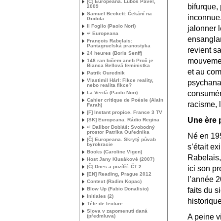
[Č] Europeana. Luboš Pavel,
bifurque,
2009
Samuel Beckett: Čekání na
inconnue
Godota
Il Foglio (Paolo Nori)
jalonner 
↵ Europeana
ensanglan
François Rabelais:
Pantagruelská pranostyka
revient s
24 heures (Boris Senff)
mouvement
148 ran bičem aneb Proč je
Bianca Bellová feministka
et au com
Patrik Ourednik
Vlastimil Hárl: Fikce reality,
psychanal
nebo realita fikce?
consuméri
La Verità (Paolo Nori)
Cahier critique de Poésie (Alain
racisme, 
Farah)
[F] Instant propice. France 3
TV
Une ère 
[
SK
] Europeana. Rádio Regina
↵ Dalibor Dobiáš: Svobodný
prostor Patrika Ouředníka
Né en 195
[Č] Europeana. Skrytý půvab
byrokracie
s’était e
Books (Caroline Vigen)
Rabelais,
Host Jany Klusákové (2007)
[Č] Dnes a pozítří. ČT 2
ici son pr
[
EN
] Reading, Prague 2012
l’année 
Context (Radim Kopac)
Blow Up (Fabio Donalisio)
faits du s
Initiales (2)
historique
Tête de lecture
Slova v zapomenutí daná
A peine v
(předmluva)