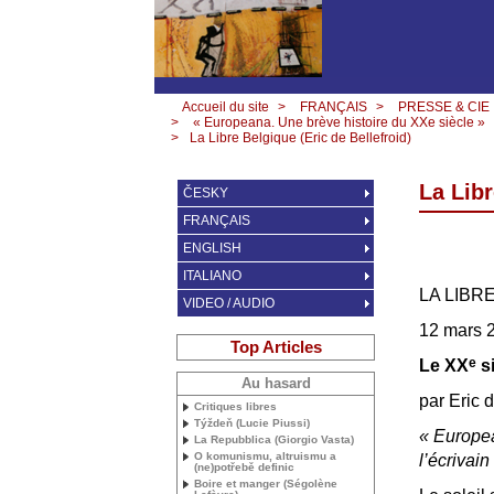
Accueil du site
>
FRANÇAIS
>
PRESSE & CIE
>
« Europeana. Une brève histoire du XXe siècle »
>
La Libre Belgique (Eric de Bellefroid)
La Libr
ČESKY
FRANÇAIS
ENGLISH
ITALIANO
LA
LIBR
VIDEO / AUDIO
12 mars 
Top Articles
e
Le
XX
si
Au hasard
par Eric d
Critiques libres
Týždeň (Lucie Piussi)
«
Europe
La Repubblica (Giorgio Vasta)
O komunismu, altruismu a
l’écrivai
(ne)potřebě definic
Boire et manger (Ségolène