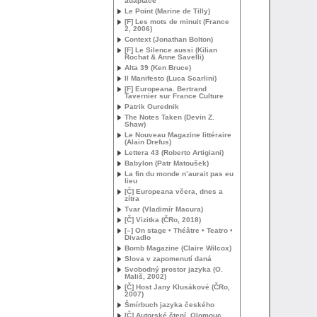
adaptace
Le Point (Marine de Tilly)
[F] Les mots de minuit (France
2, 2006)
Context (Jonathan Bolton)
[F] Le Silence aussi (Kilian
Rochat & Anne Savelli)
Alta 39 (Ken Bruce)
Il Manifesto (Luca Scarlini)
[F] Europeana. Bertrand
Tavernier sur France Culture
Patrik Ourednik
The Notes Taken (Devin Z.
Shaw)
Le Nouveau Magazine littéraire
(Alain Drefus)
Lettera 43 (Roberto Artigiani)
Babylon (Patr Matoušek)
La fin du monde n’aurait pas eu
lieu
[Č] Europeana včera, dnes a
zítra
Tvar (Vladimír Macura)
[Č] Vizitka (ČRo, 2018)
[–] On stage • Théâtre • Teatro •
Divadlo
Bomb Magazine (Claire Wilcox)
Slova v zapomenutí daná
Svobodný prostor jazyka (O.
Mališ, 2002)
[Č] Host Jany Klusákové (ČRo,
2007)
Šmírbuch jazyka českého
[Č] Autorské čtení, Olomouc