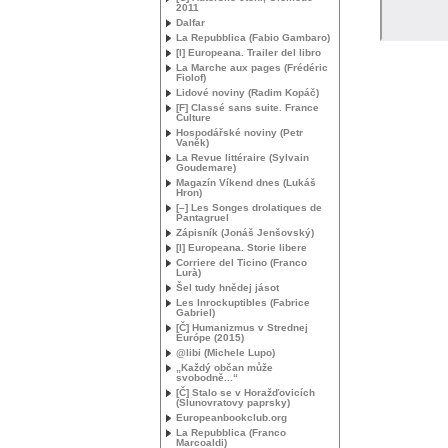
2011
Dalfar
La Repubblica (Fabio Gambaro)
[I] Europeana. Trailer del libro
La Marche aux pages (Frédéric
Fiolof)
Lidové noviny (Radim Kopáč)
[F] Classé sans suite. France
Culture
Hospodářské noviny (Petr
Vaněk)
La Revue littéraire (Sylvain
Goudemare)
Magazín Víkend dnes (Lukáš
Hron)
[–] Les Songes drolatiques de
Pantagruel
Zápisník (Jonáš Jenšovský)
[I] Europeana. Storie libere
Corriere del Ticino (Franco
Lurà)
Šel tudy hnědej jásot
Les Inrockuptibles (Fabrice
Gabriel)
[Č] Humanizmus v Strednej
Európe (2015)
@libi (Michele Lupo)
„Každý občan může
svobodně...“
[Č] Stalo se v Horažďovicích
(Slunovratovy paprsky)
Europeanbookclub.org
La Repubblica (Franco
Marcoaldi)