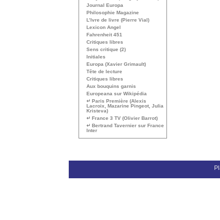
Journal Europa
Philosophie Magazine
L’Ivre de livre (Pierre Vial)
Lexicon Angel
Fahrenheit 451
Critiques libres
Sens critique (2)
Initiales
Europa (Xavier Grimault)
Tête de lecture
Critiques libres
Aux bouquins garnis
Europeana sur Wikipédia
↵ Paris Première (Alexis
Lacroix, Mazarine Pingeot, Julia
Kristeva)
↵ France 3
TV
(Olivier Barrot)
↵ Bertrand Tavernier sur France
Inter
Pl