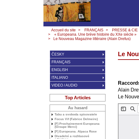
Accueil du site
>
FRANÇAIS
>
PRESSE & CIE
>
« Europeana. Une brève histoire du XXe siècle »
>
Le Nouveau Magazine littéraire (Alain Drefus)
Le Nouv
ČESKY
FRANÇAIS
ENGLISH
ITALIANO
Raccord
VIDEO / AUDIO
Alain Dre
Le Nouvea
Top Articles
Au hasard
Tabu a svoboda spisovatele
Focus Vif (Fabrice Delmeire)
[F] Prochainement Europeana
(Groupe Merci)
[F] Europeana. Alpaca Rose
Divadelní a rozhlasové