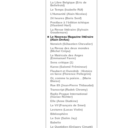
La Libre Belgique (Eric de
Bellefroid)
Le Temps (Isabelle Rüf)
L’Humanité (Alain Nicolas)
24 heures (Boris Senf)
Postface à l’édition tchèque
(Vlastimil Harl)
La Revue littéraire (Sylvain
Goudemare)
Le Nouveau Magazine littéraire
(Alain Drefus)
Norwich (Sébastien Chevalier)
La Revue des deux mondes
(Michel Crépu)
Le Matricule des Anges
(Emmanuel Favre)
Sens critique (1)
Karoo (Salomé Frémineur)
Flaubert et Ourednik : Histoire
en farce (Florence Pellegrini)
Or, comme la poésie... (Marie
Blaise)
Rue 89 (Jean-Pierre Thibaudat)
Transcript (Radek Chromy)
Radio Prague International
(Václav Richter)
Elle (Anne Diatkine)
Le Vif (François de Smet)
Lectures (Lucas Violin)
Bibliosphère
Le Soir (Salim Jay)
Babelio
Le Quotidien (Grégory Cimatti)