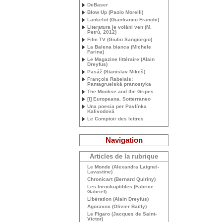
DeBaser
Blow Up (Paolo Morelli)
Lankelot (Gianfranco Franchi)
Literatura je volání ven (M.
Petrů, 2012)
Film
TV
(Giulio Sangiorgio)
La Balena bianca (Michele
Farina)
Le Magazine littéraire (Alain
Dreyfus)
Pasáž (Stanislav Mikeš)
François Rabelais:
Pantagruelská pranostyka
The Mookse and the Gripes
[I] Europeana. Sotterraneo
Una poesia per Pavlínka
Kalivodová
Le Comptoir des lettres
Navigation
Articles de la rubrique
Le Monde (Alexandra Laignel-
Lavastine)
Chronicart (Bernard Quiriny)
Les Inrockuptibles (Fabrice
Gabriel)
Libération (Alain Dreyfus)
Agoravox (Olivier Bailly)
Le Figaro (Jacques de Saint-
Victor)