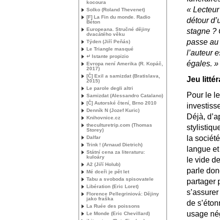
kocoura
«
Lecteur
Solko (Roland Thevenet)
[F] La Fin du monde. Radio
détour d’
Béton
Europeana. Stručné dějiny
stagne
? 
dvacátého věku
passe au 
Týden (Jiří Peňás)
Le Triangle masqué
l’auteur e
↵ Istante propizio
égales.
»
Evropa není Amerika (R. Kopáč,
2017)
[Č] Exil a samizdat (Bratislava,
Jeu littér
2015)
Le parole degli altri
Pour le l
Samizdat (Alessandro Catalano)
[Č] Autorské čtení, Brno 2010
investis
Denník N (Jozef Kuric)
Déjà, d’a
Knihovnice.cz
theculturetrip.com (Thomas
stylistiq
Storey)
la sociét
Dalfar
Trink
! (Arnaud Dietrich)
langue et
Státní cena za literaturu:
kuloáry
le vide d
A2 (Jiří Holub)
parle don
Mé dceři je pět let
Tabu a svoboda spisovatele
partager 
Libération (Eric Loret)
s’assurer
Florence Pellegriniová: Dějiny
jako fraška
de s’étonn
La Ruée des poissons
usage nég
Le Monde (Eric Chevillard)