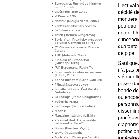
Europeana. Une brève histoire
L’écrivai
e
du
XX
siècle
décidé de
Libération (Eric Loret)
↵ France 2
TV
montrera 
Notable (Giorgio Vasta, 2007)
pourquoi 
Chronicart (Bernard Quiriny)
Le Silence aussi
genre. Un
Think (Barbora Gregorová)
d’incendi
Boris Vian: Praktický průvodce
po Saint-Germain-des-Prés
quarante 
[F] Classé sans suite. France
Culture
de pipe.
ABC
(Antonello Saiz)
Il rifugio dell’ircocervo
Sauf que, 
(Giuseppe Rizzi)
[F/I] Europeana. Radio Tre
n’a pas p
Slovu naděje dobře nerozumím
(J. Rulf, 2002)
s’éparpill
Scena illustrata (Carlo Vallauri)
passe dan
Případ Jazzová sekce
Jonathan Bolton: Číst Patrika
bande de 
Ouředníka
ou encore
La Stampa (Paolo Colagrande)
Večerník Praha
personnag
La Stampa (Dario Voltolini)
disséminé
Niooz.fr
Magazine littéraire (
L.E.
M.)
procès-ve
Vlastimil Hárl: Fikce reality,
nebo realita fikce?
d’aphoris
Books (Caroline Vigen)
petites a
Wuwejův zápisník
funéraire
Boris Vian: Blues pro černého