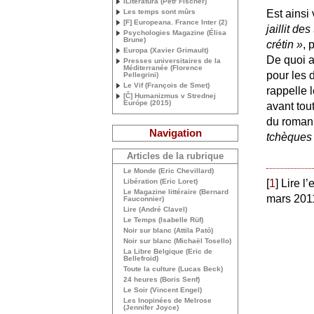
iLiteratura (Petr Fischer)
Est ainsi
Les temps sont mûrs
[F] Europeana. France Inter (2)
jaillit d
Psychologies Magazine (Élisa
Brune)
crétin
»
, 
Europa (Xavier Grimault)
De quoi a
Presses universitaires de la
Méditerranée (Florence
pour les 
Pellegrini)
Le Vif (François de Smet)
rappelle 
[Č] Humanizmus v Strednej
Európe (2015)
avant tout
du roman
Navigation
tchèques
Articles de la rubrique
Le Monde (Eric Chevillard)
[
1
]
Lire l
Libération (Eric Loret)
Le Magazine littéraire (Bernard
mars 2011
Fauconnier)
Lire (André Clavel)
Le Temps (Isabelle Rüf)
Noir sur blanc (Attila Pató)
Noir sur blanc (Michaël Tosello)
La Libre Belgique (Eric de
Bellefroid)
Toute la culture (Lucas Beck)
24 heures (Boris Senf)
Le Soir (Vincent Engel)
Les Inopinées de Melrose
(Jennifer Joyce)