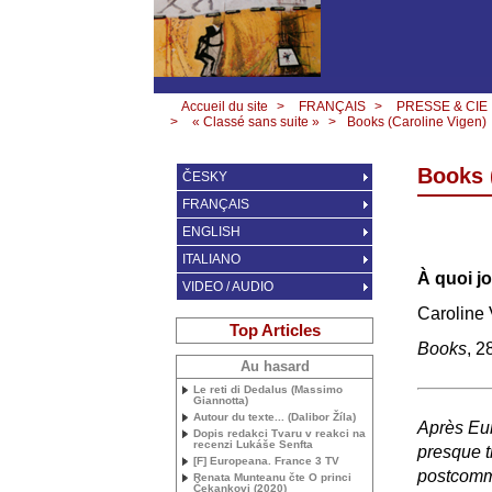
Accueil du site
>
FRANÇAIS
>
PRESSE & CIE
>
« Classé sans suite »
>
Books (Caroline Vigen)
Books 
ČESKY
FRANÇAIS
ENGLISH
ITALIANO
À quoi j
VIDEO / AUDIO
Caroline
Top Articles
Books
, 2
Au hasard
Le reti di Dedalus (Massimo
Giannotta)
Autour du texte... (Dalibor Žíla)
Après Eur
Dopis redakci Tvaru v reakci na
recenzi Lukáše Senfta
presque t
[F] Europeana. France 3
TV
postcomm
Renata Munteanu čte O princi
Čekankovi (2020)