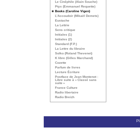
Le Cinéphile (Alain Souche)
Ptyx (Emmanuel Requette)
Books (Caroline Vigen)
L’Accoudoir (Mikaël Demets)
Eustache
La Lettrie
Sens critique
Initiales (1)
Initiales (2)
Standard (F.P.)
La Lettre du libraire
Solko (Roland Thevenet)
K libre (Gilles Marchand)
Cozette
Parfum de livres
Lecture Écriture
Postface de Jean Montenot :
Libre suite à «
Classé sans
suite
»
France Culture
Radio libertaire
Radio Breizh
Pl