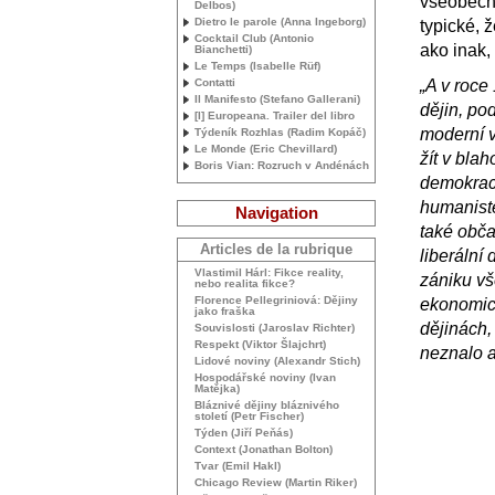
všeobecný
Delbos)
Dietro le parole (Anna Ingeborg)
typické, 
Cocktail Club (Antonio
ako inak,
Bianchetti)
Le Temps (Isabelle Rüf)
Contatti
„A v roce
Il Manifesto (Stefano Gallerani)
dějin, po
[I] Europeana. Trailer del libro
moderní 
Týdeník Rozhlas (Radim Kopáč)
Le Monde (Eric Chevillard)
žít v bla
Boris Vian: Rozruch v Andénách
demokraci
humanisté
Navigation
také obča
Articles de la rubrique
liberální
Vlastimil Hárl: Fikce reality,
zániku vš
nebo realita fikce?
Florence Pellegriniová: Dějiny
ekonomic
jako fraška
dějinách, 
Souvislosti (Jaroslav Richter)
Respekt (Viktor Šlajchrt)
neznalo a
Lidové noviny (Alexandr Stich)
Hospodářské noviny (Ivan
Matějka)
Bláznivé dějiny bláznivého
století (Petr Fischer)
Týden (Jiří Peňás)
Context (Jonathan Bolton)
Tvar (Emil Hakl)
Chicago Review (Martin Riker)