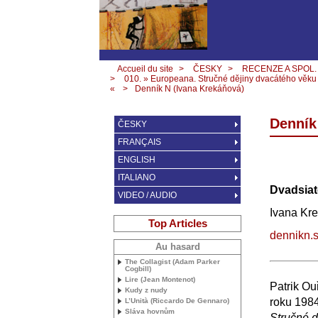
Accueil du site
>
ČESKY
>
RECENZE A SPOL.
>
010. » Europeana. Stručné dějiny dvacátého věku
«
>
Denník N (Ivana Krekáňová)
Denník
ČESKY
FRANÇAIS
ENGLISH
ITALIANO
Dvadsiat
VIDEO / AUDIO
Ivana Kr
Top Articles
dennikn.s
Au hasard
The Collagist (Adam Parker
Cogbill)
Lire (Jean Montenot)
Patrik Ou
Kudy z nudy
roku 1984
L’Unità (Riccardo De Gennaro)
Sláva hovnům
Stručné d