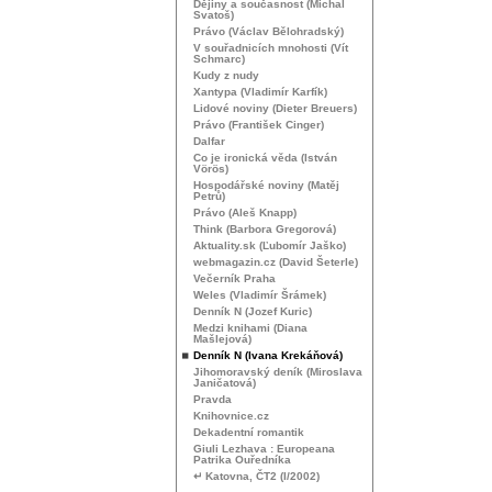
Dějiny a současnost (Michal
Svatoš)
Právo (Václav Bělohradský)
V souřadnicích mnohosti (Vít
Schmarc)
Kudy z nudy
Xantypa (Vladimír Karfík)
Lidové noviny (Dieter Breuers)
Právo (František Cinger)
Dalfar
Co je ironická věda (István
Vörös)
Hospodářské noviny (Matěj
Petrů)
Právo (Aleš Knapp)
Think (Barbora Gregorová)
Aktuality.sk (Ľubomír Jaško)
webmagazin.cz (David Šeterle)
Večerník Praha
Weles (Vladimír Šrámek)
Denník N (Jozef Kuric)
Medzi knihami (Diana
Mašlejová)
Denník N (Ivana Krekáňová)
Jihomoravský deník (Miroslava
Janičatová)
Pravda
Knihovnice.cz
Dekadentní romantik
Giuli Lezhava : Europeana
Patrika Ouředníka
↵ Katovna, ČT2 (I/2002)