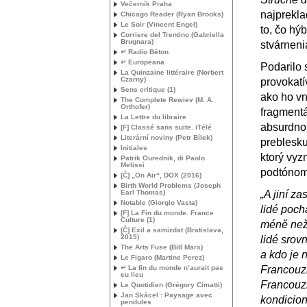
Večerník Praha
najprekla
Chicago Reader (Ryan Brooks)
Le Soir (Vincent Engel)
to, čo hý
Corriere del Trentino (Gabriella
Brugnara)
stvárnenia
↵ Radio Béton
↵ Europeana
Podarilo 
La Quinzaine littéraire (Norbert
Czarny)
provokat
Sens critique (1)
ako ho vn
The Complete Rewiev (
M. A.
Orthofer)
fragmentá
La Lettre du libraire
absurdnos
[F] Classé sans suite. iTélé
Literární noviny (Petr Bílek)
preblesku
Initiales
ktorý vyz
Patrik Ourednik, di Paolo
Melissi
podtónom
[Č] „On Air“,
DOX
(2016)
Birth World Problems (Joseph
Earl Thomas)
„A jiní za
Notable (Giorgio Vasta)
lidé pochá
[F] La Fin du monde. France
Culture (1)
méně než j
[Č] Exil a samizdat (Bratislava,
2015)
lidé srov
The Arts Fuse (Bill Marx)
a kdo je 
Le Figaro (Martine Perez)
↵ La fin du monde n’aurait pas
Francouzi
eu lieu
Francouzi
Le Quotidien (Grégory Cimatti)
Jan Skácel : Paysage avec
kondicion
pendules