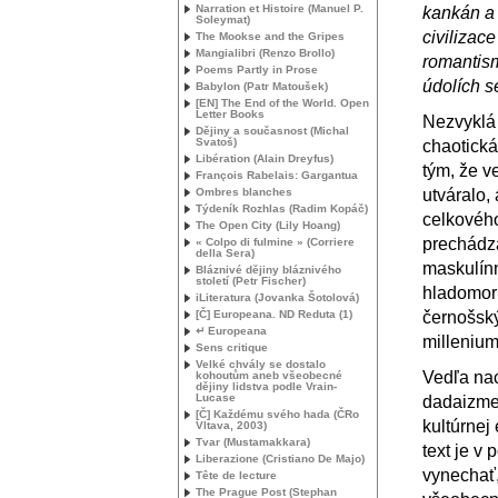
Narration et Histoire (Manuel P.
kankán a 
Soleymat)
civilizace
The Mookse and the Gripes
Mangialibri (Renzo Brollo)
romantis
Poems Partly in Prose
údolích s
Babylon (Patr Matoušek)
[
EN
] The End of the World. Open
Letter Books
Nezvyklá 
Dějiny a současnost (Michal
Svatoš)
chaotická
Libération (Alain Dreyfus)
tým, že v
François Rabelais: Gargantua
Ombres blanches
utváralo,
Týdeník Rozhlas (Radim Kopáč)
celkového
The Open City (Lily Hoang)
prechádza
« Colpo di fulmine » (Corriere
della Sera)
maskulín
Bláznivé dějiny bláznivého
století (Petr Fischer)
hladomor 
iLiteratura (Jovanka Šotolová)
[Č] Europeana.
ND
Reduta (1)
černošský
↵ Europeana
millenium
Sens critique
Velké chvály se dostalo
Vedľa na
kohoutům aneb všeobecné
dějiny lidstva podle Vrain-
Lucase
dadaizme,
[Č] Každému svého hada (ČRo
kultúrnej
Vltava, 2003)
Tvar (Mustamakkara)
text je v
Liberazione (Cristiano De Majo)
vynechať,
Tête de lecture
The Prague Post (Stephan