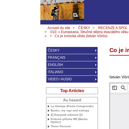
Accueil du site
>
ČESKY
>
RECENZE A SPOL.
>
010. » Europeana. Stručné dějiny dvacátého věku
«
>
Co je ironická věda (István Vörös)
Co je i
ČESKY
FRANÇAIS
ENGLISH
ITALIANO
István Vörö
VIDEO / AUDIO
Top Articles
Au hasard
La Stampa (Paolo Colagrande)
Books, my ego and entropy
[I] Duepunti edizioni (2)
Kritická příloha
RR
(Martin
Hybler)
Three Percent