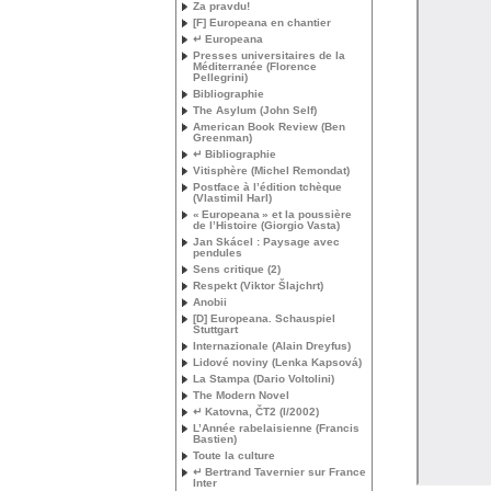
Za pravdu!
[F] Europeana en chantier
↵ Europeana
Presses universitaires de la
Méditerranée (Florence
Pellegrini)
Bibliographie
The Asylum (John Self)
American Book Review (Ben
Greenman)
↵ Bibliographie
Vitisphère (Michel Remondat)
Postface à l’édition tchèque
(Vlastimil Harl)
«
Europeana
» et la poussière
de l’Histoire (Giorgio Vasta)
Jan Skácel : Paysage avec
pendules
Sens critique (2)
Respekt (Viktor Šlajchrt)
Anobii
[D] Europeana. Schauspiel
Stuttgart
Internazionale (Alain Dreyfus)
Lidové noviny (Lenka Kapsová)
La Stampa (Dario Voltolini)
The Modern Novel
↵ Katovna, ČT2 (I/2002)
L’Année rabelaisienne (Francis
Bastien)
Toute la culture
↵ Bertrand Tavernier sur France
Inter