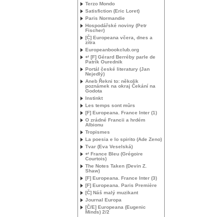
Terzo Mondo
Satisfiction (Eric Loret)
Paris Normandie
Hospodářské noviny (Petr
Fischer)
[Č] Europeana včera, dnes a
zítra
Europeanbookclub.org
↵ [F] Gérard Berréby parle de
Patrik Ourednik
Portál české literatury (Jan
Nejedlý)
Aneb Řekni to: několik
poznámek na okraj Čekání na
Godota
Instinkt
Les temps sont mûrs
[F] Europeana. France Inter (1)
O zrádné Francii a hrdém
Albionu
Tropismes
La poesia e lo spirito (Ade Zeno)
Tvar (Eva Veselská)
↵ France Bleu (Grégoire
Courtois)
The Notes Taken (Devin Z.
Shaw)
[F] Europeana. France Inter (3)
[F] Europeana. Paris Première
[Č] Náš malý muzikant
Journal Europa
[Č/E] Europeana (Eugenic
Minds) 2/2