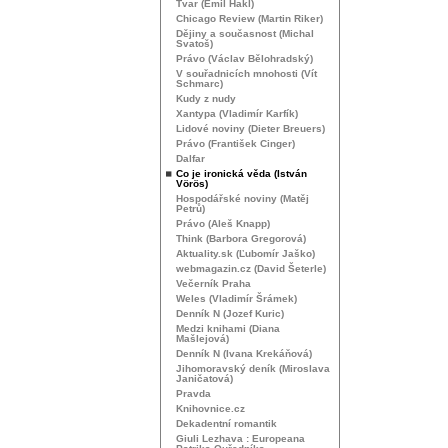
Tvar (Emil Hakl)
Chicago Review (Martin Riker)
Dějiny a současnost (Michal
Svatoš)
Právo (Václav Bělohradský)
V souřadnicích mnohosti (Vít
Schmarc)
Kudy z nudy
Xantypa (Vladimír Karfík)
Lidové noviny (Dieter Breuers)
Právo (František Cinger)
Dalfar
Co je ironická věda (István
Vörös)
Hospodářské noviny (Matěj
Petrů)
Právo (Aleš Knapp)
Think (Barbora Gregorová)
Aktuality.sk (Ľubomír Jaško)
webmagazin.cz (David Šeterle)
Večerník Praha
Weles (Vladimír Šrámek)
Denník N (Jozef Kuric)
Medzi knihami (Diana
Mašlejová)
Denník N (Ivana Krekáňová)
Jihomoravský deník (Miroslava
Janičatová)
Pravda
Knihovnice.cz
Dekadentní romantik
Giuli Lezhava : Europeana