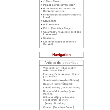
↵ Case Closed
Paměť a přepisování dějin
↵ Le conseil de lecture de
Bertrand Tavernier
Il Piccolo (Alessandro Mezzena
Lona)
L’Humanité
↵ Europeana
Právo (František Cinger)
Galantnost, nová oběť politické
korektnosti
Contacts
Les Inrockuptibles (Fabrice
Gabriel)
Navigation
Articles de la rubrique
Vlastimil Hárl: Fikce reality,
nebo realita fikce?
Florence Pellegriniová: Dějiny
jako fraška
Souvislosti (Jaroslav Richter)
Respekt (Viktor Šlajchrt)
Lidové noviny (Alexandr Stich)
Hospodářské noviny (Ivan
Matějka)
Bláznivé dějiny bláznivého
století (Petr Fischer)
Týden (Jiří Peňás)
Context (Jonathan Bolton)